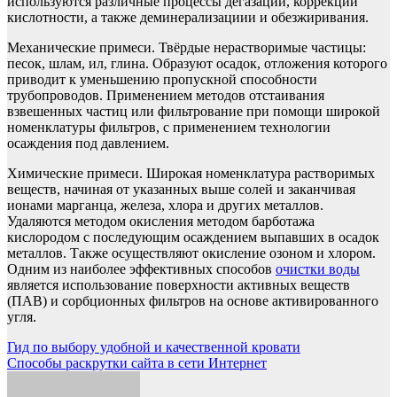
используются различные процессы дегазации, коррекции
кислотности, а также деминерализациии и обезжиривания.
Механические примеси. Твёрдые нерастворимые частицы:
песок, шлам, ил, глина. Образуют осадок, отложения которого
приводит к уменьшению пропускной способности
трубопроводов. Применением методов отстаивания
взвешенных частиц или фильтрование при помощи широкой
номенклатуры фильтров, с применением технологии
осаждения под давлением.
Химические примеси. Широкая номенклатура растворимых
веществ, начиная от указанных выше солей и заканчивая
ионами марганца, железа, хлора и других металлов.
Удаляются методом окисления методом барботажа
кислородом с последующим осаждением выпавших в осадок
металлов. Также осуществляют окисление озоном и хлором.
Одним из наиболее эффективных способов
очистки воды
является использование поверхности активных веществ
(ПАВ) и сорбционных фильтров на основе активированного
угля.
Навигация
Гид по выбору удобной и качественной кровати
Способы раскрутки сайта в сети Интернет
по