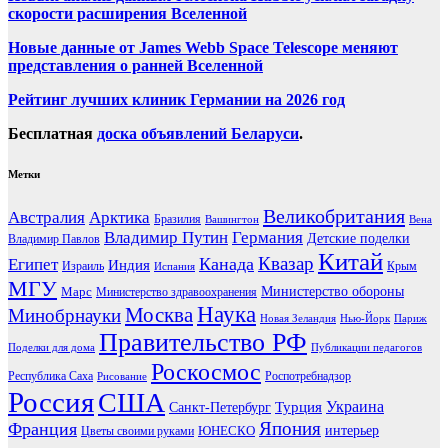
скорости расширения Вселенной
Новые данные от James Webb Space Telescope меняют
представления о ранней Вселенной
Рейтинг лучших клиник Германии на 2026 год
Бесплатная
доска объявлений Беларуси
.
Метки
Великобритания
Австралия
Арктика
Бразилия
Вашингтон
Вена
Владимир Путин
Германия
Детские поделки
Владимир Павлов
Китай
Канада
Квазар
Египет
Индия
Израиль
Крым
Испания
МГУ
Марс
Министерство обороны
Министерство здравоохранения
Наука
Москва
Минобрнауки
Новая Зеландия
Нью-Йорк
Париж
Правительство РФ
Поделки для дома
Публикации педагогов
Роскосмос
Республика Саха
Роспотребнадзор
Рисование
Россия
США
Украина
Турция
Санкт-Петербург
Франция
Япония
ЮНЕСКО
интерьер
Цветы своими руками