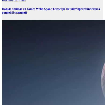
Новые данные от James Webb Space Telescope меняют представления о
ранней Вселенной