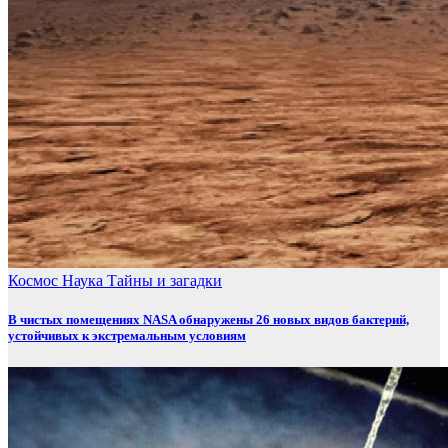
Космос
Наука
Тайны и загадки
В чистых помещениях NASA обнаружены 26 новых видов бактерий,
устойчивых к экстремальным условиям