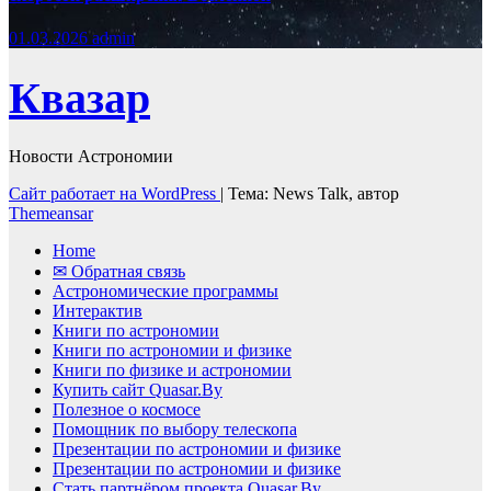
01.03.2026
admin
Квазар
Новости Астрономии
Сайт работает на WordPress
|
Тема: News Talk, автор
Themeansar
Home
✉ Обратная связь
Астрономические программы
Интерактив
Книги по астрономии
Книги по астрономии и физике
Книги по физике и астрономии
Купить сайт Quasar.By
Полезное о космосе
Помощник по выбору телескопа
Презентации по астрономии и физике
Презентации по астрономии и физике
Стать партнёром проекта Quasar.By