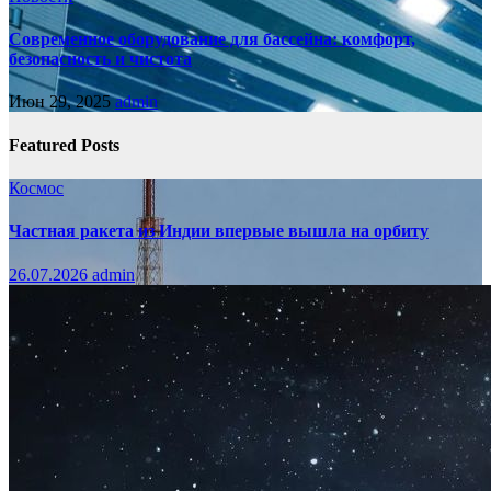
Современное оборудование для бассейна: комфорт,
безопасность и чистота
Июн 29, 2025
admin
Featured Posts
Космос
Частная ракета из Индии впервые вышла на орбиту
26.07.2026
admin