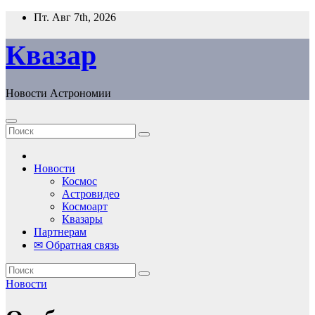
Перейти
Пт. Авг 7th, 2026
к
содержанию
Квазар
Новости Астрономии
Новости
Космос
Астровидео
Космоарт
Квазары
Партнерам
✉ Обратная связь
Новости