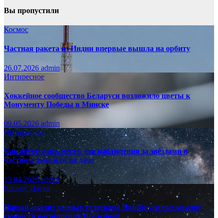
Вы пропустили
Космос
Частная ракета из Индии впервые вышла на орбиту
26.07.2026
admin
Интиресное
Хоккейное сообщество Беларуси возложило цветы к
Монументу Победы в Минске
09.05.2026
admin
Интиресное
Как обустроить место для наблюдения за звёздами в
частном доме или на даче
13.04.2026
admin
Космос
Наука
Новый анализ данных телескопа Hubble усилил загадку
скорости расширения Вселенной