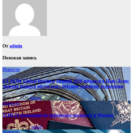
записям
От
admin
Похожая запись
Новости
ET NOW Global Business Summit 2026 начался в Нью‑Дели:
лидеры бизнеса обсуждают будущее мировой экономики
Фев 13, 2026
admin
Новости
ТОП-10 компаний по переводам паспорта в Москве
Июл 17, 2025
admin
Новости