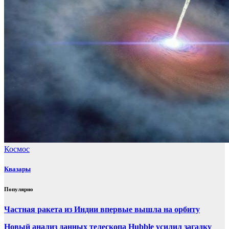
Космос
Квазары
Популярно
Частная ракета из Индии впервые вышла на орбиту
Новый анализ данных телескопа Hubble усилил загадку