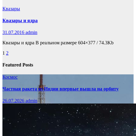
Квазары
Квазары и ядра
31.07.2016
admin
Квазары и ядра В реальном размере 604×377 / 74.3Kb
Пагинация
1
2
записей
Featured Posts
Космос
Частная ракета из Индии впервые вышла на орбиту
26.07.2026
admin