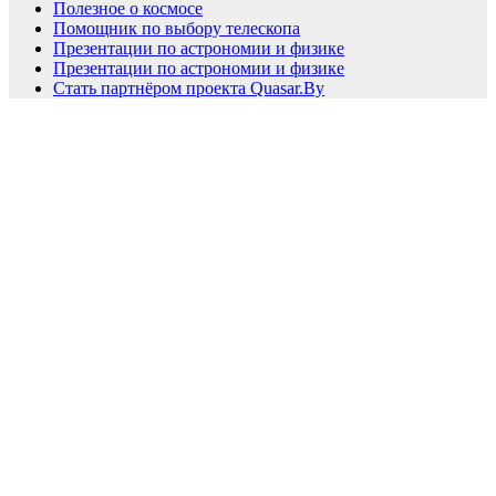
Полезное о космосе
Помощник по выбору телескопа
Презентации по астрономии и физике
Презентации по астрономии и физике
Стать партнёром проекта Quasar.By