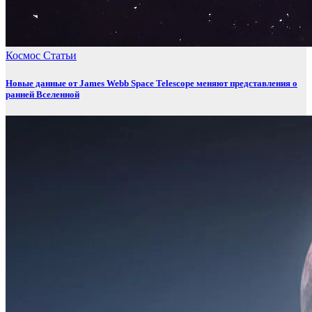
Космос
Статьи
Новые данные от James Webb Space Telescope меняют представления о
ранней Вселенной