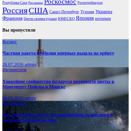
Роскосмос
Республика Саха
Роспотребнадзор
Рисование
Россия
США
Украина
Турция
Санкт-Петербург
Франция
Япония
ЮНЕСКО
интерьер
Цветы своими руками
Вы пропустили
Космос
Частная ракета из Индии впервые вышла на орбиту
26.07.2026
admin
Интиресное
Хоккейное сообщество Беларуси возложило цветы к
Монументу Победы в Минске
09.05.2026
admin
Интиресное
Как обустроить место для наблюдения за звёздами в
частном доме или на даче