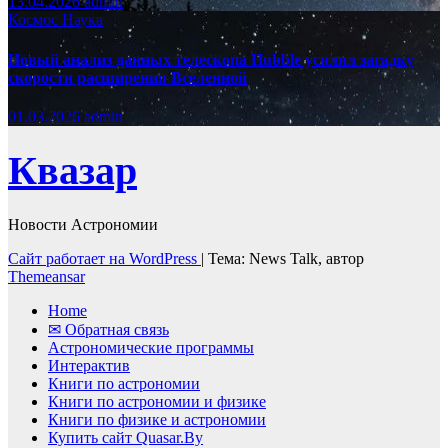
13.04.2026
admin
Космос
Наука
Новый анализ данных телескопа Hubble усилил загадку
скорости расширения Вселенной
01.03.2026
admin
Квазар
Новости Астрономии
Сайт работает на WordPress
|
Тема: News Talk, автор
Themeansar
Home
✉ Обратная связь
Астрономические программы
Интерактив
Книги по астрономии
Книги по астрономии и физике
Книги по физике и астрономии
Купить сайт Quasar.By