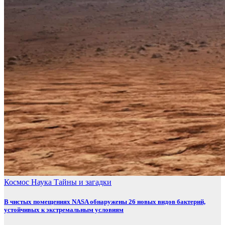
Космос
Наука
Тайны и загадки
В чистых помещениях NASA обнаружены 26 новых видов бактерий,
устойчивых к экстремальным условиям