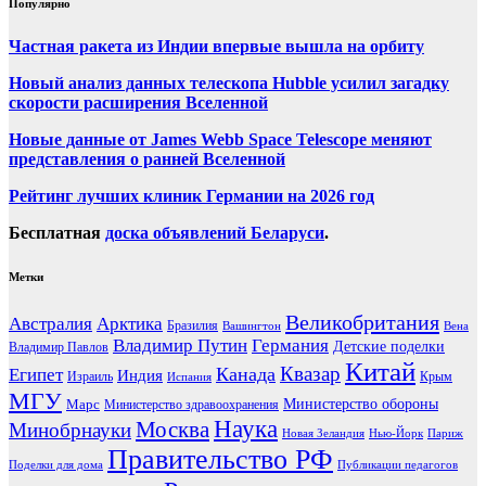
Популярно
Частная ракета из Индии впервые вышла на орбиту
Новый анализ данных телескопа Hubble усилил загадку
скорости расширения Вселенной
Новые данные от James Webb Space Telescope меняют
представления о ранней Вселенной
Рейтинг лучших клиник Германии на 2026 год
Бесплатная
доска объявлений Беларуси
.
Метки
Великобритания
Австралия
Арктика
Бразилия
Вашингтон
Вена
Владимир Путин
Германия
Детские поделки
Владимир Павлов
Китай
Канада
Квазар
Египет
Индия
Израиль
Крым
Испания
МГУ
Марс
Министерство обороны
Министерство здравоохранения
Наука
Москва
Минобрнауки
Новая Зеландия
Нью-Йорк
Париж
Правительство РФ
Поделки для дома
Публикации педагогов