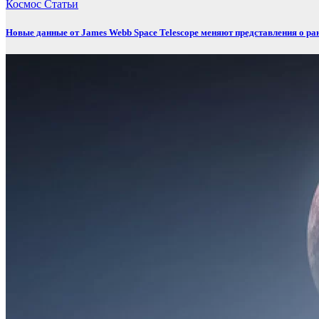
Космос
Статьи
Новые данные от James Webb Space Telescope меняют представления о ра