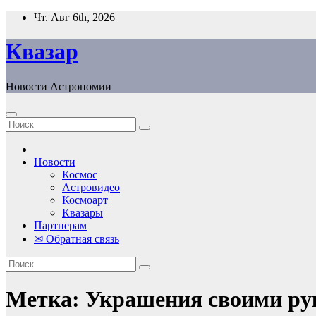
Перейти
Чт. Авг 6th, 2026
к
содержанию
Квазар
Новости Астрономии
Новости
Космос
Астровидео
Космоарт
Квазары
Партнерам
✉ Обратная связь
Метка:
Украшения своими ру