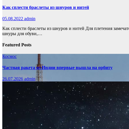
Как сплести браслеты из шнуров и нитей
05.08.2022
admin
Как сплести браслеты из шнуров и нитей Для плетения замеча
шнуры для обуви,…
Featured Posts
Космос
Частная ракета из Индии впервые вышла на орбиту
26.07.2026
admin