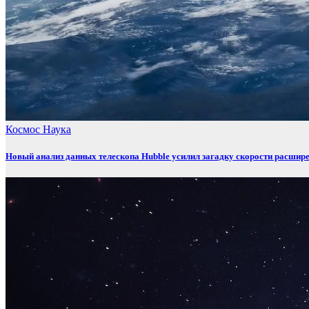
Космос
Наука
Новый анализ данных телескопа Hubble усилил загадку скорости расшир