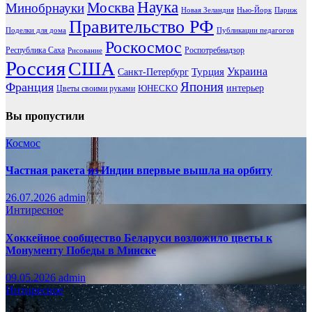
Наука
Москва
Минобрнауки
Новая Зеландия
Нью-Йорк
Париж
Правительство РФ
Поделки для дома
Публикации педагогов
Роскосмос
Республика Саха
Роспотребнадзор
Рисование
Россия
США
Украина
Турция
Санкт-Петербург
Франция
Япония
ЮНЕСКО
интерьер
Цветы своими руками
Вы пропустили
Космос
Частная ракета из Индии впервые вышла на орбиту
26.07.2026
admin
Интиресное
Хоккейное сообщество Беларуси возложило цветы к
Монументу Победы в Минске
09.05.2026
admin
Интиресное