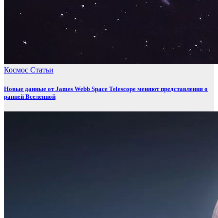
Космос
Статьи
Новые данные от James Webb Space Telescope меняют представления о
ранней Вселенной