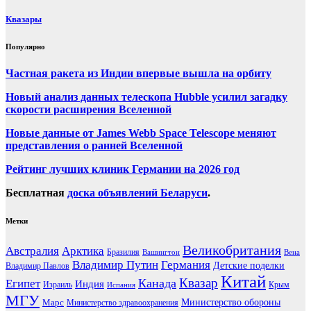
Квазары
Популярно
Частная ракета из Индии впервые вышла на орбиту
Новый анализ данных телескопа Hubble усилил загадку
скорости расширения Вселенной
Новые данные от James Webb Space Telescope меняют
представления о ранней Вселенной
Рейтинг лучших клиник Германии на 2026 год
Бесплатная
доска объявлений Беларуси
.
Метки
Великобритания
Австралия
Арктика
Бразилия
Вашингтон
Вена
Владимир Путин
Германия
Детские поделки
Владимир Павлов
Китай
Канада
Квазар
Египет
Индия
Израиль
Крым
Испания
МГУ
Марс
Министерство обороны
Министерство здравоохранения