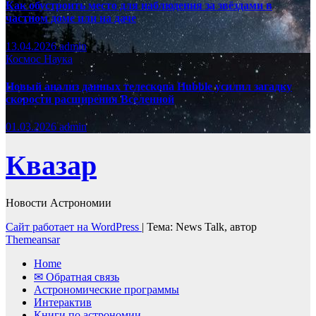
Как обустроить место для наблюдения за звёздами в
частном доме или на даче
13.04.2026
admin
Космос
Наука
Новый анализ данных телескопа Hubble усилил загадку
скорости расширения Вселенной
01.03.2026
admin
Квазар
Новости Астрономии
Сайт работает на WordPress
|
Тема: News Talk, автор
Themeansar
Home
✉ Обратная связь
Астрономические программы
Интерактив
Книги по астрономии