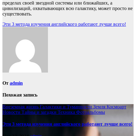
пределах своей звездной системы или ближайших, а
цивилизаций, охватывающих всю галактику, может просто не
существовать.
Навигация
Эти 3 метода изучения английского работают лучше всего!
по
записям
От
admin
Похожая запись
Внеземная жизнь
Галактики и Туманности
Земля
Космоарт
Новости
Тайны и загадки
Техника
Фотоальбомы
Эти 3 метода изучения английского работают лучше всего!