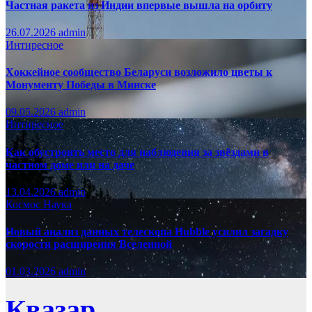
Частная ракета из Индии впервые вышла на орбиту
26.07.2026
admin
Интиресное
Хоккейное сообщество Беларуси возложило цветы к
Монументу Победы в Минске
09.05.2026
admin
Интиресное
Как обустроить место для наблюдения за звёздами в
частном доме или на даче
13.04.2026
admin
Космос
Наука
Новый анализ данных телескопа Hubble усилил загадку
скорости расширения Вселенной
01.03.2026
admin
Квазар