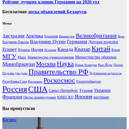
Рейтинг лучших клиник Германии на 2026 год
Бесплатная
доска объявлений Беларуси
.
Метки
Великобритания
Австралия
Арктика
Бразилия
Вашингтон
Вена
Владимир Путин
Германия
Детские поделки
Владимир Павлов
Китай
Канада
Квазар
Египет
Индия
Израиль
Крым
Испания
МГУ
Марс
Министерство обороны
Министерство здравоохранения
Наука
Москва
Минобрнауки
Новая Зеландия
Нью-Йорк
Париж
Правительство РФ
Поделки для дома
Публикации педагогов
Роскосмос
Республика Саха
Роспотребнадзор
Рисование
Россия
США
Украина
Турция
Санкт-Петербург
Франция
Япония
ЮНЕСКО
интерьер
Цветы своими руками
Вы пропустили
Космос