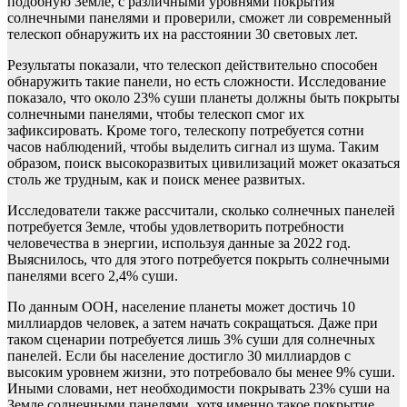
подобную Земле, с различными уровнями покрытия
солнечными панелями и проверили, сможет ли современный
телескоп обнаружить их на расстоянии 30 световых лет.
Результаты показали, что телескоп действительно способен
обнаружить такие панели, но есть сложности. Исследование
показало, что около 23% суши планеты должны быть покрыты
солнечными панелями, чтобы телескоп смог их
зафиксировать. Кроме того, телескопу потребуется сотни
часов наблюдений, чтобы выделить сигнал из шума. Таким
образом, поиск высокоразвитых цивилизаций может оказаться
столь же трудным, как и поиск менее развитых.
Исследователи также рассчитали, сколько солнечных панелей
потребуется Земле, чтобы удовлетворить потребности
человечества в энергии, используя данные за 2022 год.
Выяснилось, что для этого потребуется покрыть солнечными
панелями всего 2,4% суши.
По данным ООН, население планеты может достичь 10
миллиардов человек, а затем начать сокращаться. Даже при
таком сценарии потребуется лишь 3% суши для солнечных
панелей. Если бы население достигло 30 миллиардов с
высоким уровнем жизни, это потребовало бы менее 9% суши.
Иными словами, нет необходимости покрывать 23% суши на
Земле солнечными панелями, хотя именно такое покрытие