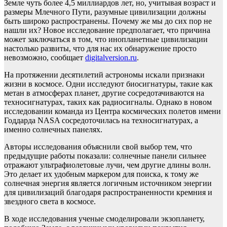
Земле чуть более 4,5 миллиардов лет, но, учитывая возраст и
размеры Млечного Пути, разумные цивилизации должны
быть широко распространены. Почему же мы до сих пор не
нашли их? Новое исследование предполагает, что причина
может заключаться в том, что инопланетные цивилизации
настолько развиты, что для нас их обнаружение просто
невозможно, сообщает
digitalversion.ru
.
На протяжении десятилетий астрономы искали признаки
жизни в космосе. Одни исследуют биосигнатуры, такие как
метан в атмосферах планет, другие сосредотачиваются на
техносигнатурах, таких как радиосигналы. Однако в новом
исследовании команда из Центра космических полетов имени
Годдарда NASA сосредоточилась на техносигнатурах, а
именно солнечных панелях.
Авторы исследования объяснили свой выбор тем, что
предыдущие работы показали: солнечные панели сильнее
отражают ультрафиолетовые лучи, чем другие длины волн.
Это делает их удобным маркером для поиска, к тому же
солнечная энергия является логичным источником энергии
для цивилизаций благодаря распространенности кремния и
звездного света в космосе.
В ходе исследования ученые смоделировали экзопланету,