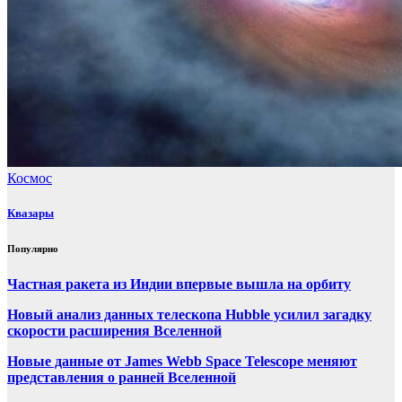
Космос
Квазары
Популярно
Частная ракета из Индии впервые вышла на орбиту
Новый анализ данных телескопа Hubble усилил загадку
скорости расширения Вселенной
Новые данные от James Webb Space Telescope меняют
представления о ранней Вселенной