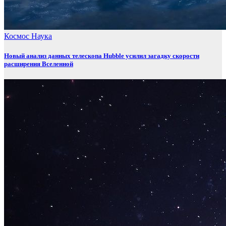
Космос
Наука
Новый анализ данных телескопа Hubble усилил загадку скорости
расширения Вселенной