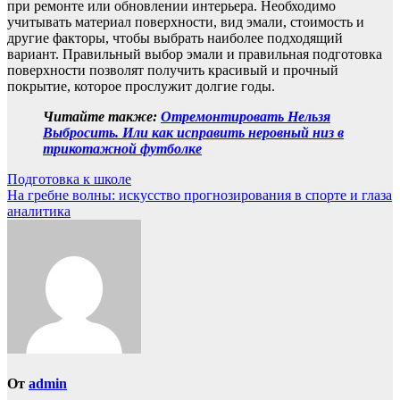
при ремонте или обновлении интерьера. Необходимо
учитывать материал поверхности, вид эмали, стоимость и
другие факторы, чтобы выбрать наиболее подходящий
вариант. Правильный выбор эмали и правильная подготовка
поверхности позволят получить красивый и прочный
покрытие, которое прослужит долгие годы.
Читайте также:
Отремонтировать Нельзя
Выбросить. Или как исправить неровный низ в
трикотажной футболке
Навигация
Подготовка к школе
На гребне волны: искусство прогнозирования в спорте и глаза
по
аналитика
записям
От
admin