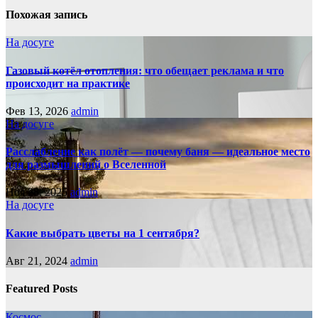
Похожая запись
На досуге
Газовый котёл отопления: что обещает реклама и что
происходит на практике
Фев 13, 2026
admin
На досуге
Расслабление как полёт — почему баня — идеальное место
для размышлений о Вселенной
Ноя 28, 2025
admin
На досуге
Какие выбрать цветы на 1 сентября?
Авг 21, 2024
admin
Featured Posts
Космос