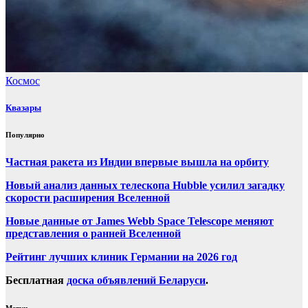
Космос
Квазары
Популярно
Частная ракета из Индии впервые вышла на орбиту
Новый анализ данных телескопа Hubble усилил загадку
скорости расширения Вселенной
Новые данные от James Webb Space Telescope меняют
представления о ранней Вселенной
Рейтинг лучших клиник Германии на 2026 год
Бесплатная
доска объявлений Беларуси
.