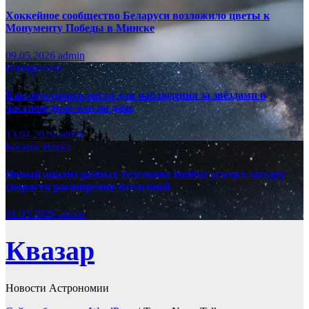
Хоккейное сообщество Беларуси возложило цветы к
Монументу Победы в Минске
09.05.2026
admin
Интиресное
Как обустроить место для наблюдения за звёздами в
частном доме или на даче
13.04.2026
admin
Космос
Наука
Новый анализ данных телескопа Hubble усилил загадку
скорости расширения Вселенной
01.03.2026
admin
Квазар
Новости Астрономии