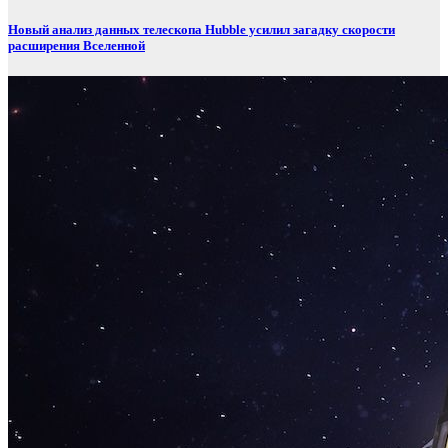
Новый анализ данных телескопа Hubble усилил загадку скорости
расширения Вселенной