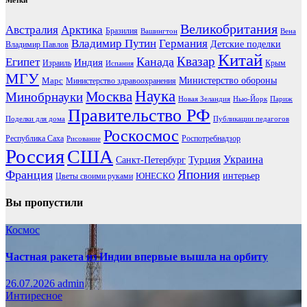
Метки
Великобритания
Австралия
Арктика
Бразилия
Вашингтон
Вена
Владимир Путин
Германия
Детские поделки
Владимир Павлов
Китай
Канада
Квазар
Египет
Индия
Израиль
Крым
Испания
МГУ
Марс
Министерство обороны
Министерство здравоохранения
Наука
Москва
Минобрнауки
Новая Зеландия
Нью-Йорк
Париж
Правительство РФ
Поделки для дома
Публикации педагогов
Роскосмос
Республика Саха
Роспотребнадзор
Рисование
Россия
США
Украина
Турция
Санкт-Петербург
Франция
Япония
ЮНЕСКО
интерьер
Цветы своими руками
Вы пропустили
Космос
Частная ракета из Индии впервые вышла на орбиту
26.07.2026
admin
Интиресное