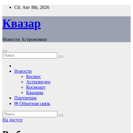
Перейти
Сб. Авг 8th, 2026
к
содержанию
Квазар
Новости Астрономии
Новости
Космос
Астровидео
Космоарт
Квазары
Партнерам
✉ Обратная связь
На досуге