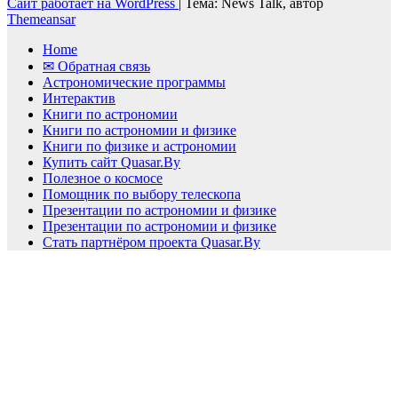
Сайт работает на WordPress
|
Тема: News Talk, автор
Themeansar
Home
✉ Обратная связь
Астрономические программы
Интерактив
Книги по астрономии
Книги по астрономии и физике
Книги по физике и астрономии
Купить сайт Quasar.By
Полезное о космосе
Помощник по выбору телескопа
Презентации по астрономии и физике
Презентации по астрономии и физике
Стать партнёром проекта Quasar.By