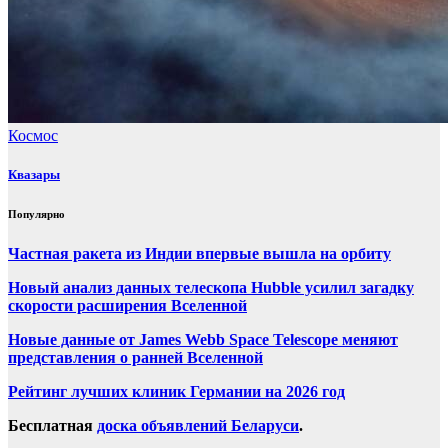
Космос
Квазары
Популярно
Частная ракета из Индии впервые вышла на орбиту
Новый анализ данных телескопа Hubble усилил загадку
скорости расширения Вселенной
Новые данные от James Webb Space Telescope меняют
представления о ранней Вселенной
Рейтинг лучших клиник Германии на 2026 год
Бесплатная
доска объявлений Беларуси
.