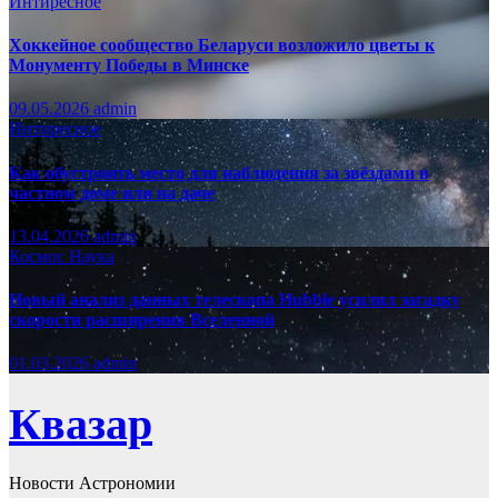
Интиресное
Хоккейное сообщество Беларуси возложило цветы к
Монументу Победы в Минске
09.05.2026
admin
Интиресное
Как обустроить место для наблюдения за звёздами в
частном доме или на даче
13.04.2026
admin
Космос
Наука
Новый анализ данных телескопа Hubble усилил загадку
скорости расширения Вселенной
01.03.2026
admin
Квазар
Новости Астрономии