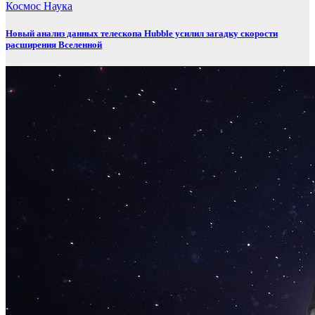
Космос
Наука
Новый анализ данных телескопа Hubble усилил загадку скорости
расширения Вселенной