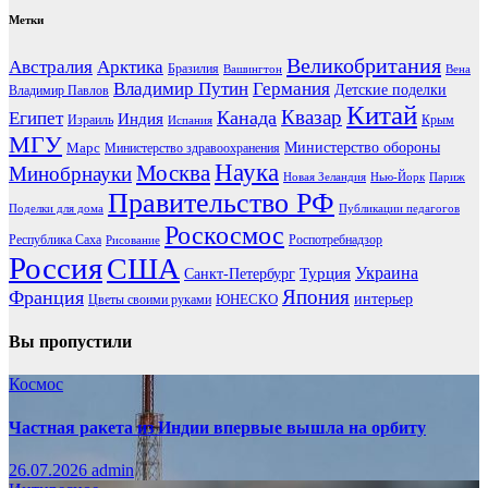
Метки
Великобритания
Австралия
Арктика
Бразилия
Вашингтон
Вена
Владимир Путин
Германия
Детские поделки
Владимир Павлов
Китай
Канада
Квазар
Египет
Индия
Израиль
Крым
Испания
МГУ
Марс
Министерство обороны
Министерство здравоохранения
Наука
Москва
Минобрнауки
Новая Зеландия
Нью-Йорк
Париж
Правительство РФ
Поделки для дома
Публикации педагогов
Роскосмос
Республика Саха
Роспотребнадзор
Рисование
Россия
США
Украина
Турция
Санкт-Петербург
Франция
Япония
ЮНЕСКО
интерьер
Цветы своими руками
Вы пропустили
Космос
Частная ракета из Индии впервые вышла на орбиту
26.07.2026
admin