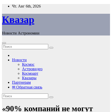
Перейти
Чт. Авг 6th, 2026
к
содержанию
Квазар
Новости Астрономии
Новости
Космос
Астровидео
Космоарт
Квазары
Партнерам
✉ Обратная связь
«90% компаний не могут