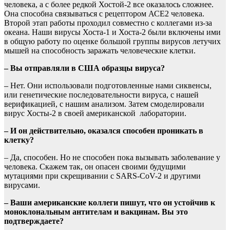
человека, а с более редкой Хостой-2 все оказалось сложнее.
Она способна связываться с рецептором АСЕ2 человека.
Второй этап работы проходил совместно с коллегами из-за
океана. Наши вирусы Хоста-1 и Хоста-2 были включены ими
в общую работу по оценке большой группы вирусов летучих
мышей на способность заражать человеческие клетки.
– Вы отправляли в США образцы вируса?
–
Нет. Они использовали подготовленные нами сиквенсы,
или генетические последовательности вируса, с нашей
верификацией, с нашим анализом. Затем смоделировали
вирус Хосты-2 в своей американской лаборатории.
– И он действительно, оказался способен проникать в
клетку?
– Да, способен. Но не способен пока вызывать заболевание у
человека. Скажем так, он опасен своими будущими
мутациями при скрещивании с SARS-CoV-2 и другими
вирусами.
– Ваши американские коллеги пишут, что он устойчив к
моноклональным антителам и вакцинам. Вы это
подтверждаете?