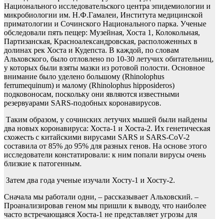
Национального исследовательского центра эпидемиологии и
микробиологии им. Н.Ф.Гамалеи, Института медицинской
приматологии и Сочинского Национального парка. Ученые
обследовали пять пещер: Музейная, Хоста 1, Колокольная,
Партизанская, Красноалександровская, расположенных в
долинах рек Хоста и Кудепста. В каждой, по словам
Альховского, было отловлено по 10-30 летучих обитательниц,
у которых были взяты мазки из ротовой полости. Основное
внимание было уделено большому (Rhinolophus
ferrumequinum) и малому (Rhinolophus hipposideros)
подковоносам, поскольку они являются известными
резервуарами SARS-подобных коронавирусов.
Таким образом, у сочинских летучих мышей были найдены
два новых коронавируса: Хоста-1 и Хоста-2. Их генетическая
схожесть с китайскими вирусами SARS и SARS-CoV-2
составила от 85% до 95% для разных генов. На основе этого
исследователи констатировали: к ним попали вирусы очень
близкие к патогенным.
Затем два года ученые изучали Хосту-1 и Хосту-2.
Сначала мы работали одни, – рассказывает Альховский. –
Проанализировав геном мы пришли к выводу, что наиболее
часто встречающаяся Хоста-1 не представляет угрозы для