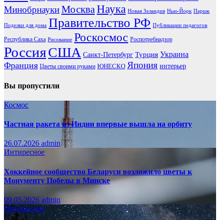
Наука
Москва
Минобрнауки
Новая Зеландия
Нью-Йорк
Париж
Правительство РФ
Поделки для дома
Публикации педагогов
Роскосмос
Республика Саха
Роспотребнадзор
Рисование
Россия
США
Украина
Турция
Санкт-Петербург
Франция
Япония
ЮНЕСКО
интерьер
Цветы своими руками
Вы пропустили
Космос
Частная ракета из Индии впервые вышла на орбиту
26.07.2026
admin
Интиресное
Хоккейное сообщество Беларуси возложило цветы к
Монументу Победы в Минске
09.05.2026
admin
Интиресное