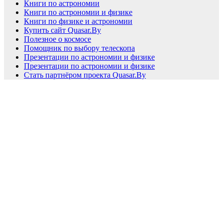
Книги по астрономии
Книги по астрономии и физике
Книги по физике и астрономии
Купить сайт Quasar.By
Полезное о космосе
Помощник по выбору телескопа
Презентации по астрономии и физике
Презентации по астрономии и физике
Стать партнёром проекта Quasar.By