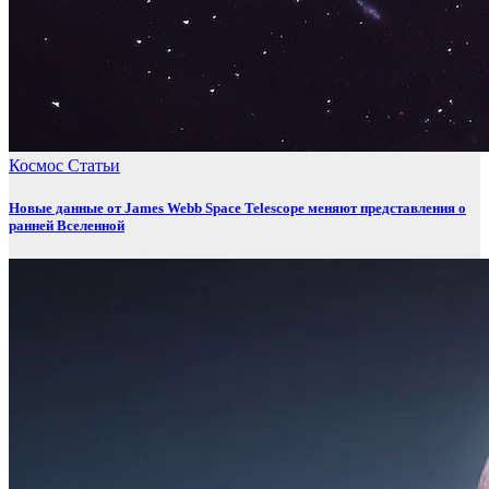
Космос
Статьи
Новые данные от James Webb Space Telescope меняют представления о
ранней Вселенной