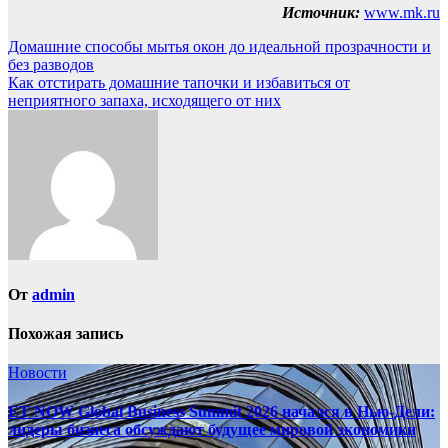
Источник:
www.mk.ru
Навигация
Домашние способы мытья окон до идеальной прозрачности и
без разводов
по
Как отстирать домашние тапочки и избавиться от
записям
неприятного запаха, исходящего от них
От
admin
Похожая запись
Новости
ET NOW Global Business Summit 2026 начался в Нью‑Дели:
лидеры бизнеса обсуждают будущее мировой экономики