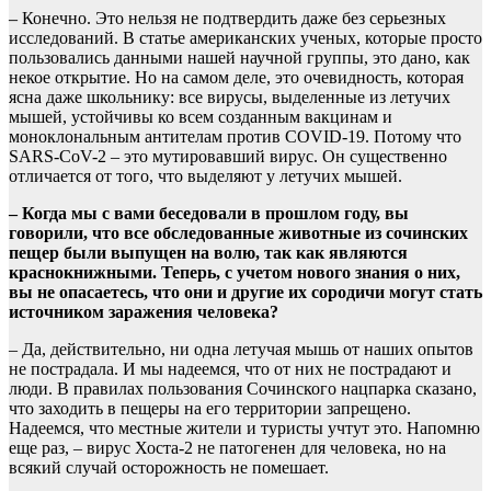
–
Конечно. Это нельзя не подтвердить даже без серьезных
исследований. В статье американских ученых, которые просто
пользовались данными нашей научной группы, это дано, как
некое открытие. Но на самом деле, это очевидность, которая
ясна даже школьнику: все вирусы, выделенные из летучих
мышей, устойчивы ко всем созданным вакцинам и
моноклональным антителам против COVID-19. Потому что
SARS-CoV-2 – это мутировавший вирус. Он существенно
отличается от того, что выделяют у летучих мышей.
– Когда мы с вами беседовали в прошлом году, вы
говорили, что все обследованные животные из сочинских
пещер были выпущен на волю, так как являются
краснокнижными. Теперь, с учетом нового знания о них,
вы не опасаетесь, что они и другие их сородичи могут стать
источником заражения человека?
– Да, действительно, ни одна летучая мышь от наших опытов
не пострадала. И мы надеемся, что от них не пострадают и
люди. В правилах пользования Сочинского нацпарка сказано,
что заходить в пещеры на его территории запрещено.
Надеемся, что местные жители и туристы учтут это. Напомню
еще раз, – вирус Хоста-2 не патогенен для человека, но на
всякий случай осторожность не помешает.