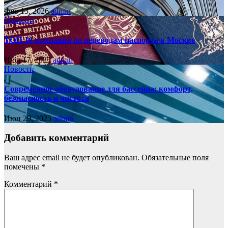
Фев 13, 2026
admin
Новости
ТОП-10 компаний по переводам паспорта в Москве
Июл 17, 2025
admin
Новости
Современное оборудование для бассейна: комфорт,
безопасность и чистота
Июн 29, 2025
admin
Добавить комментарий
Ваш адрес email не будет опубликован.
Обязательные поля
помечены
*
Комментарий
*