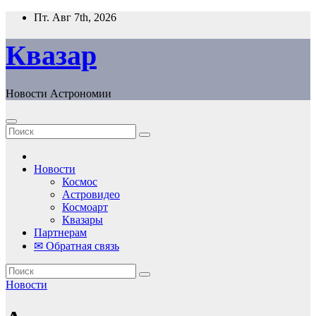
Перейти
Пт. Авг 7th, 2026
к
содержанию
Квазар
Новости Астрономии
Новости
Космос
Астровидео
Космоарт
Квазары
Партнерам
✉ Обратная связь
Новости