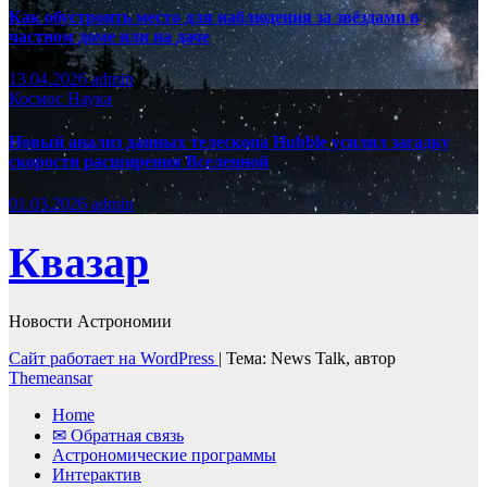
Как обустроить место для наблюдения за звёздами в
частном доме или на даче
13.04.2026
admin
Космос
Наука
Новый анализ данных телескопа Hubble усилил загадку
скорости расширения Вселенной
01.03.2026
admin
Квазар
Новости Астрономии
Сайт работает на WordPress
|
Тема: News Talk, автор
Themeansar
Home
✉ Обратная связь
Астрономические программы
Интерактив