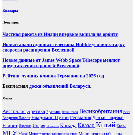
Квазары
Популярно
Частная ракета из Индии впервые вышла на орбиту
Новый анализ данных телескопа Hubble усилил загадку
скорости расширения Вселенной
Новые данные от James Webb Space Telescope меняют
представления о ранней Вселенной
Рейтинг лучших клиник Германии на 2026 год
Бесплатная
доска объявлений Беларуси
.
Метки
Великобритания
Австралия
Арктика
Бразилия
Вашингтон
Вена
Владимир Путин
Германия
Детские поделки
Владимир Павлов
Китай
Канада
Квазар
Египет
Индия
Израиль
Крым
Испания
МГУ
Марс
Министерство обороны
Министерство здравоохранения