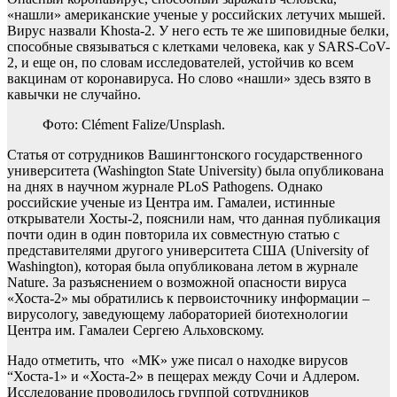
«нашли» американские ученые у российских летучих мышей.
Вирус назвали Khosta-2. У него есть те же шиповидные белки,
способные связываться с клетками человека, как у SARS-CoV-
2, и еще он, по словам исследователей, устойчив ко всем
вакцинам от коронавируса. Но слово «нашли» здесь взято в
кавычки не случайно.
Фото: Clément Falize/Unsplash.
Статья от сотрудников Вашингтонского государственного
университета (Washington State University) была опубликована
на днях в научном журнале PLoS Pathogens. Однако
российские ученые из Центра им. Гамалеи, истинные
открыватели Хосты-2, пояснили нам, что данная публикация
почти один в один повторила их совместную статью с
представителями другого университета США (University of
Washington), которая была опубликована летом в журнале
Nature. За разъяснением о возможной опасности вируса
«Хоста-2» мы обратились к первоисточнику информации –
вирусологу, заведующему лабораторией биотехнологии
Центра им. Гамалеи Сергею Альховскому.
Надо отметить, что «МК» уже писал о находке вирусов
“Хоста-1» и «Хоста-2» в пещерах между Сочи и Адлером.
Исследование проводилось группой сотрудников