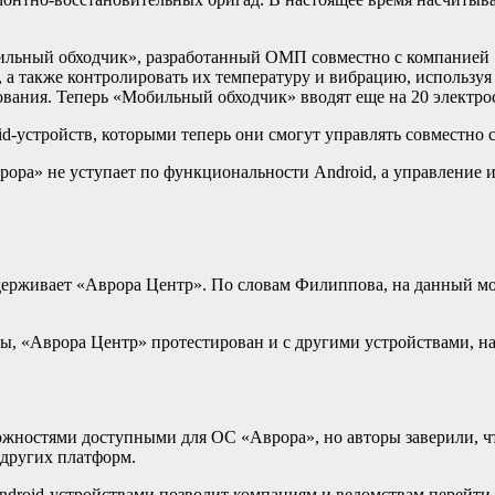
ильный обходчик», разработанный ОМП совместно с компанией «
, а также контролировать их температуру и вибрацию, используя
ования. Теперь «Мобильный обходчик» вводят еще на 20 электро
id-устройств, которыми теперь они смогут управлять совместно 
рора» не уступает по функциональности Android, а управление 
держивает «Аврора Центр». По словам Филиппова, на данный м
ты, «Аврора Центр» протестирован и с другими устройствами, н
ожностями доступными для ОС «Аврора», но авторы заверили, чт
других платформ.
ndroid-устройствами позволит компаниям и ведомствам перейт