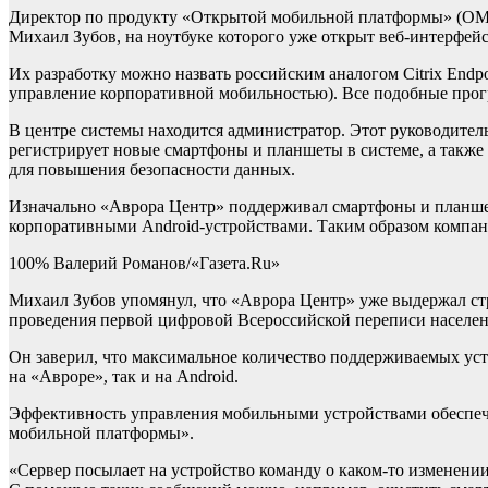
Директор по продукту «Открытой мобильной платформы» (ОМП)
Михаил Зубов, на ноутбуке которого уже открыт веб-интерфей
Их разработку можно назвать российским аналогом Citrix Endp
управление корпоративной мобильностью). Все подобные про
В центре системы находится администратор. Этот руководите
регистрирует новые смартфоны и планшеты в системе, а также
для повышения безопасности данных.
Изначально «Аврора Центр» поддерживал смартфоны и планшеты
корпоративными Android-устройствами. Таким образом компан
100% Валерий Романов/«Газета.Ru»
Михаил Зубов упомянул, что «Аврора Центр» уже выдержал ст
проведения первой цифровой Всероссийской переписи населен
Он заверил, что максимальное количество поддерживаемых устр
на «Авроре», так и на Android.
Эффективность управления мобильными устройствами обеспеч
мобильной платформы».
«Сервер посылает на устройство команду о каком-то изменени