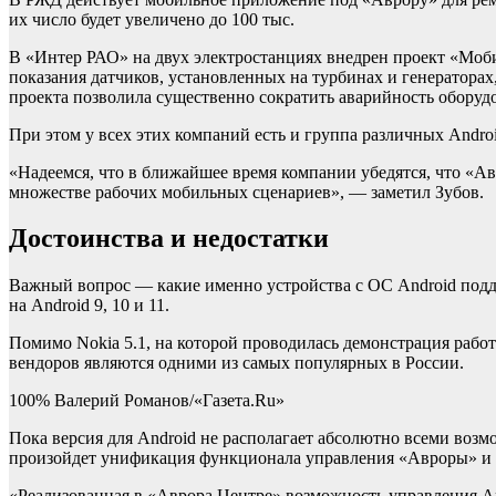
их число будет увеличено до 100 тыс.
В «Интер РАО» на двух электростанциях внедрен проект «Моб
показания датчиков, установленных на турбинах и генераторах
проекта позволила существенно сократить аварийность оборуд
При этом у всех этих компаний есть и группа различных Andro
«Надеемся, что в ближайшее время компании убедятся, что «Ав
множестве рабочих мобильных сценариев», — заметил Зубов.
Достоинства и недостатки
Важный вопрос — какие именно устройства с ОС Android под
на Android 9, 10 и 11.
Помимо Nokia 5.1, на которой проводилась демонстрация рабо
вендоров являются одними из самых популярных в России.
100% Валерий Романов/«Газета.Ru»
Пока версия для Android не располагает абсолютно всеми возм
произойдет унификация функционала управления «Авроры» и 
«Реализованная в «Аврора Центре» возможность управления A