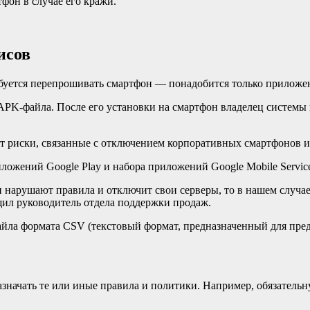
фон в случае его кражи.
исов
ебуется перепрошивать смартфон — понадобится только приложе
PK-файла. После его установки на смартфон владелец системы 
т риски, связанные с отключением корпоративных смартфонов и
иложений Google Play и набора приложений Google Mobile Servi
 нарушают правила и отключит свои серверы, то в нашем случае
ил руководитель отдела поддержки продаж.
йла формата CSV (текстовый формат, предназначенный для предс
азначать те или иные правила и политики. Например, обязатель