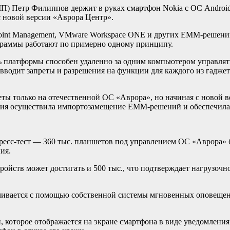
 Петр Филиппов держит в руках смартфон Nokia с ОС Android.
с новой версии «Аврора Центр».
oint Management, VMware Workspace ONE и других EMM-решений (
граммы работают по примерно одному принципу.
ль платформы способен удаленно за одним компьютером управл
 вводит запреты и разрешения на функции для каждого из гадже
 только на отечественной ОС «Аврора», но начиная с новой ве
ия осуществила импортозамещение EMM-решений и обеспечила н
ресс-тест — 360 тыс. планшетов под управлением ОС «Аврора» 
ия.
ойств может достигать и 500 тыс., что подтверждает нагрузочн
ивается с помощью собственной системы мгновенных оповещен
и, которое отображается на экране смартфона в виде уведомлен