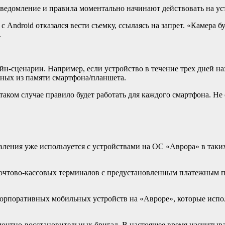
уведомление и правила моментально начинают действовать на ус
Android отказался вести съемку, ссылаясь на запрет. «Камера б
.
ценарии. Например, если устройство в течение трех дней наход
нных из памяти смартфона/планшета.
аком случае правило будет работать для каждого смартфона. Не 
ления уже используется с устройствами на ОС «Аврора» в таки
очтово-кассовых терминалов с предустановленным платежным п
 корпоративных мобильных устройств на «Авроре», которые исп
нтно-восстановительных бригад. В настоящее время насчитывает