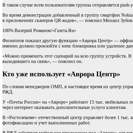
В таком случае всем пользователям группы отправляется push-
Во время демонстрации добавленный в группу смартфон Nokia с 
в приложениях сканеров QR-кодов», — пояснил Михаил Зубов
100% Валерий Романов/«Газета.Ru»
Филиппов показал другую функцию «Аврора Центр» — оффлайн-с
именно должно произойти с ним: блокировка или удаление да
«Можно применить этот сценарий на всю группу устройств. В т
выходившего на связь», — пояснил он.
Кто уже использует «Аврора Центр»
По словам менеджеров ОМП, в настоящее время их центр управ
РЖД.
У «Почты России» на «Авроре» работают 15 тыс. мобильных п
через интернет оказывать дополнительные услуги клиентам.
В «Ростелекоме» отечественный центр управляет более 1 тыс.
фотофиксацию и учет выполненных работ.
В РЖД действует мобильное приложение под «Аврору» для ремо