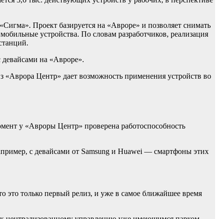
Сигма». Проект базируется на «Авроре» и позволяет снимать
 мобильные устройства. По словам разработчиков, реализация
станций.
с девайсами на «Авроре».
из «Аврора Центр» дает возможность применения устройств во
омент у «Авроры Центр» проверена работоспособность
апример, с девайсами от Samsung и Huawei — смартфоны этих
о это только первый релиз, и уже в самое ближайшее время
и к централизованному управлению уже имеющимся парком