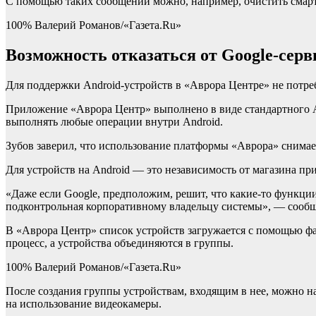
С помощью таких сообщений можно, например, очистить смарт
100% Валерий Романов/«Газета.Ru»
Возможность отказаться от Google-серв
Для поддержки Android-устройств в «Аврора Центре» не потр
Приложение «Аврора Центр» выполнено в виде стандартного A
выполнять любые операции внутри Android.
Зубов заверил, что использование платформы «Аврора» снимае
Для устройств на Android — это независимость от магазина пр
«Даже если Google, предположим, решит, что какие-то функции
подконтрольная корпоративному владельцу системы», — сообщ
В «Аврора Центр» список устройств загружается с помощью фа
процесс, а устройства объединяются в группы.
100% Валерий Романов/«Газета.Ru»
После создания группы устройствам, входящим в нее, можно н
на использование видеокамеры.