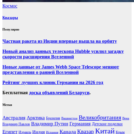
Космос
Квазары
Популярно
Частная ракета из Индии впервые вышла на орбиту
Новый анализ данных телескопа Hubble усилил загадку
скорости расширения Вселенной
Новые данные от James Webb Space Telescope меняют
представления о ранней Вселенной
Рейтинг лучших клиник Германии на 2026 год
Бесплатная
доска объявлений Беларуси
.
Метки
Великобритания
Австралия
Арктика
Бразилия
Вашингтон
Вена
Владимир Путин
Германия
Детские поделки
Владимир Павлов
Китай
Канада
Квазар
Египет
Индия
Израиль
Крым
Испания