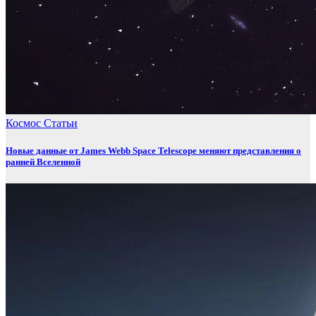
Космос
Статьи
Новые данные от James Webb Space Telescope меняют представления о
ранней Вселенной