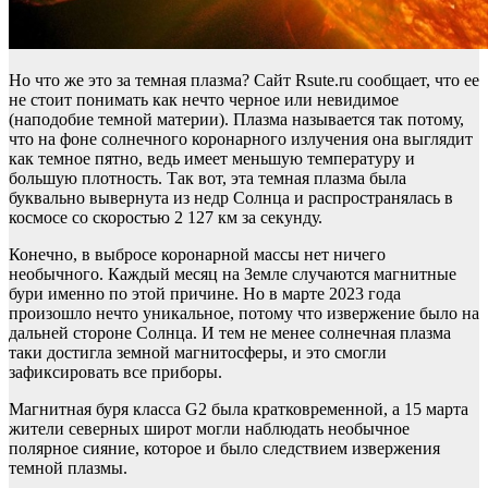
Но что же это за темная плазма? Сайт Rsute.ru сообщает, что ее
не стоит понимать как нечто черное или невидимое
(наподобие темной материи). Плазма называется так потому,
что на фоне солнечного коронарного излучения она выглядит
как темное пятно, ведь имеет меньшую температуру и
большую плотность. Так вот, эта темная плазма была
буквально вывернута из недр Солнца и распространялась в
космосе со скоростью 2 127 км за секунду.
Конечно, в выбросе коронарной массы нет ничего
необычного. Каждый месяц на Земле случаются магнитные
бури именно по этой причине. Но в марте 2023 года
произошло нечто уникальное, потому что извержение было на
дальней стороне Солнца. И тем не менее солнечная плазма
таки достигла земной магнитосферы, и это смогли
зафиксировать все приборы.
Магнитная буря класса G2 была кратковременной, а 15 марта
жители северных широт могли наблюдать необычное
полярное сияние, которое и было следствием извержения
темной плазмы.