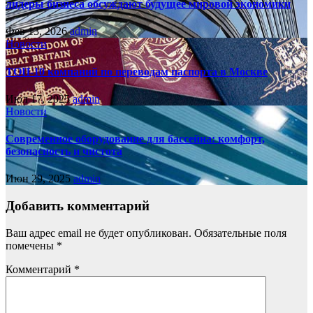
лидеры бизнеса обсуждают будущее мировой экономики
Фев 13, 2026
admin
Новости
ТОП-10 компаний по переводам паспорта в Москве
Июл 17, 2025
admin
Новости
Современное оборудование для бассейна: комфорт,
безопасность и чистота
Июн 29, 2025
admin
Добавить комментарий
Ваш адрес email не будет опубликован.
Обязательные поля
помечены
*
Комментарий
*