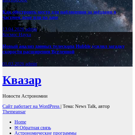
Как обустроить место для наблюдения за звёздами в
частном доме или на даче
13.04.2026
admin
Космос
Наука
Новый анализ данных телескопа Hubble усилил загадку
скорости расширения Вселенной
01.03.2026
admin
Квазар
Новости Астрономии
Сайт работает на WordPress
|
Тема: News Talk, автор
Themeansar
Home
✉ Обратная связь
Астрономические программы