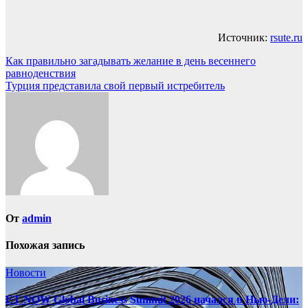
Источник:
rsute.ru
Навигация
Как правильно загадывать желание в день весеннего
равноденствия
по
Турция представила свой первый истребитель
записям
От
admin
Похожая запись
Новости
ET NOW Global Business Summit 2026 начался в Нью‑Дели: