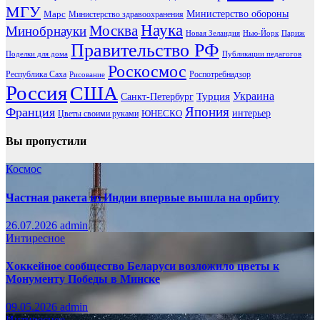
МГУ
Марс
Министерство обороны
Министерство здравоохранения
Наука
Москва
Минобрнауки
Новая Зеландия
Нью-Йорк
Париж
Правительство РФ
Поделки для дома
Публикации педагогов
Роскосмос
Республика Саха
Роспотребнадзор
Рисование
Россия
США
Украина
Турция
Санкт-Петербург
Франция
Япония
ЮНЕСКО
интерьер
Цветы своими руками
Вы пропустили
Космос
Частная ракета из Индии впервые вышла на орбиту
26.07.2026
admin
Интиресное
Хоккейное сообщество Беларуси возложило цветы к
Монументу Победы в Минске
09.05.2026
admin
Интиресное