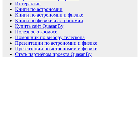
Интерактив
Книги по астрономии
Книги по астрономии и физике
Книги по физике и астрономии
Купить сайт Quasar.By
Полезное о космосе
Помощник по выбору телескопа
Презентации по астрономии и физике
Презентации по астрономии и физике
Стать партнёром проекта Quasar.By