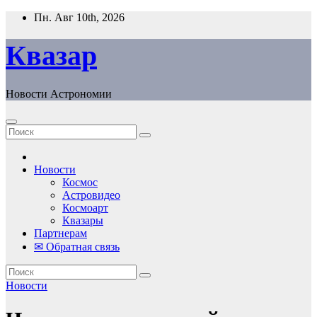
Перейти
Пн. Авг 10th, 2026
к
содержанию
Квазар
Новости Астрономии
Новости
Космос
Астровидео
Космоарт
Квазары
Партнерам
✉ Обратная связь
Новости