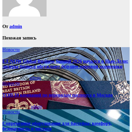
От
admin
Похожая запись
Новости
ET NOW Global Business Summit 2026 начался в Нью‑Дели:
лидеры бизнеса обсуждают будущее мировой экономики
Фев 13, 2026
admin
Новости
ТОП-10 компаний по переводам паспорта в Москве
Июл 17, 2025
admin
Новости
Современное оборудование для бассейна: комфорт,
безопасность и чистота