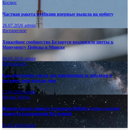
Космос
Частная ракета из Индии впервые вышла на орбиту
26.07.2026
admin
Интиресное
Хоккейное сообщество Беларуси возложило цветы к
Монументу Победы в Минске
09.05.2026
admin
Интиресное
Как обустроить место для наблюдения за звёздами в
частном доме или на даче
13.04.2026
admin
Космос
Наука
Новый анализ данных телескопа Hubble усилил загадку
скорости расширения Вселенной
01.03.2026
admin