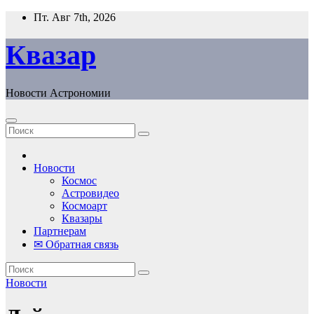
Перейти
Пт. Авг 7th, 2026
к
содержанию
Квазар
Новости Астрономии
Новости
Космос
Астровидео
Космоарт
Квазары
Партнерам
✉ Обратная связь
Новости