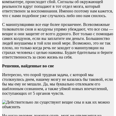
компьютере, происходит сбой. Сигналы об окружающей
реальности вдруг попадают в тот отдел мозга, который
ответственен за воспоминания. Именно поэтому нам кажется,
что с нами подобное уже случалось либо оно нам снилось.
С манипуляциями все еще более прозаичнее. Всевозможные
толкователи снов и колдуны упрямо убеждают, что все сны —
вещие и они защитят от всего дурного. Вот только с помощью
самих колдунов, если вы заплатите им деньги. Большинство
людей внушаемы в той или иной мере. Возможно, это не так
плохо, но только когда речь не заходит о манипуляции на
страхах человека с целью наживы. Будьте бдительны и берите
ответственность за свою жизнь на себя.
Решения, найденные во сне
Интересно, что порой трудная задача, с которой мы
столкнулись днем, нашему мозгу не казалась бы таковой, если
бы мы ему не мешали. Да, мы буквально отвлекаем его
шаблонным сознанием, а также уймой новых впечатлений,
поступающих от 5 органов чувств.
Но когда человек ложится спать, мозг не отвлекается на