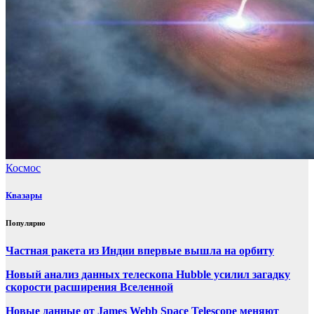
Космос
Квазары
Популярно
Частная ракета из Индии впервые вышла на орбиту
Новый анализ данных телескопа Hubble усилил загадку
скорости расширения Вселенной
Новые данные от James Webb Space Telescope меняют