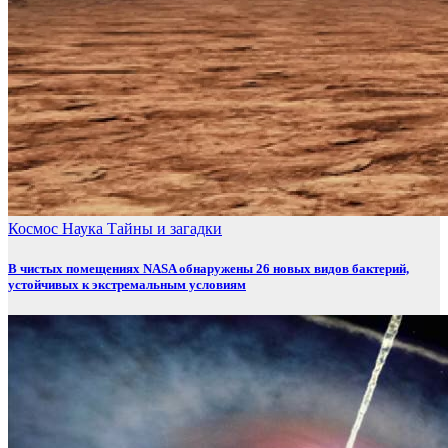
Космос
Наука
Тайны и загадки
В чистых помещениях NASA обнаружены 26 новых видов бактерий,
устойчивых к экстремальным условиям