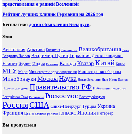
представления о ранней Вселенной
Рейтинг лучших клиник Германии на 2026 год
Бесплатная
доска объявлений Беларуси
.
Метки
Великобритания
Австралия
Арктика
Бразилия
Вашингтон
Вена
Владимир Путин
Германия
Детские поделки
Владимир Павлов
Китай
Канада
Квазар
Египет
Индия
Израиль
Крым
Испания
МГУ
Марс
Министерство обороны
Министерство здравоохранения
Наука
Москва
Минобрнауки
Новая Зеландия
Нью-Йорк
Париж
Правительство РФ
Поделки для дома
Публикации педагогов
Роскосмос
Республика Саха
Роспотребнадзор
Рисование
Россия
США
Украина
Турция
Санкт-Петербург
Франция
Япония
ЮНЕСКО
интерьер
Цветы своими руками
Вы пропустили