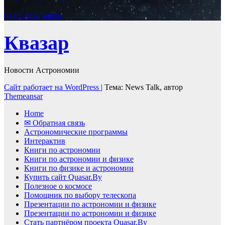
01.03.2026
admin
Квазар
Новости Астрономии
Сайт работает на WordPress
|
Тема: News Talk, автор
Themeansar
Home
✉ Обратная связь
Астрономические программы
Интерактив
Книги по астрономии
Книги по астрономии и физике
Книги по физике и астрономии
Купить сайт Quasar.By
Полезное о космосе
Помощник по выбору телескопа
Презентации по астрономии и физике
Презентации по астрономии и физике
Стать партнёром проекта Quasar.By