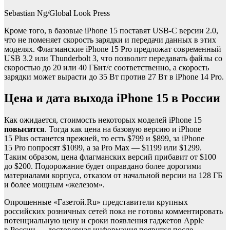
Sebastian Ng/Global Look Press
Кроме того, в базовые iPhone 15 поставят USB-C версии 2.0,
что не поменяет скорость зарядки и передачи данных в этих
моделях. Флагманские iPhone 15 Pro предложат современный
USB 3.2 или Thunderbolt 3, что позволит передавать файлы со
скоростью до 20 или 40 ГБит/с соответственно, а скорость
зарядки может вырасти до 35 Вт против 27 Вт в iPhone 14 Pro.
Цена и дата выхода iPhone 15 в России
Как ожидается, стоимость некоторых моделей iPhone 15
повысится
. Тогда как цена на базовую версию и iPhone
15 Plus останется прежней, то есть $799 и $899, за iPhone
15 Pro попросят $1099, а за Pro Max — $1199 или $1299.
Таким образом, цена флагманских версий прибавит от $100
до $200. Подорожание будет оправдано более дорогими
материалами корпуса, отказом от начальной версии на 128 ГБ
и более мощным «железом».
Опрошенные «Газетой.Ru» представители крупных
российских розничных сетей пока не готовы комментировать
потенциальную цену и сроки появления гаджетов Apple
в России — достоверная информация появится после