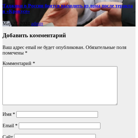
Таджики в России боятся выходить из дома после теракта
в «Крокусе»
Мар 27, 2024
admin
Добавить комментарий
Ваш адрес email не будет опубликован.
Обязательные поля
помечены
*
Комментарий
*
Имя
*
Email
*
Сайт