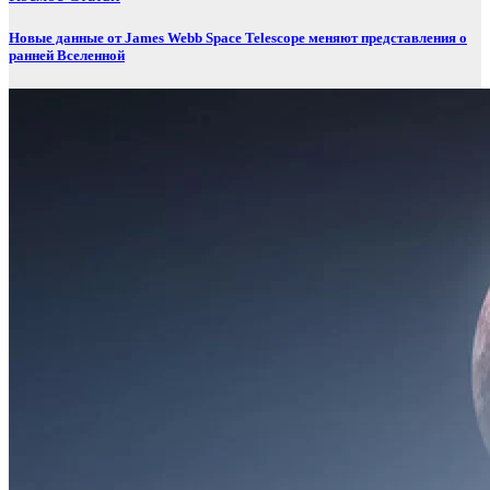
Новые данные от James Webb Space Telescope меняют представления о
ранней Вселенной