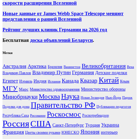
скорости расширения Вселенной
Новые данные от James Webb Space Telescope меняют
представления о ранней Вселенной
Рейтинг лучших клиник Германии на 2026 год
Бесплатная
доска объявлений Беларуси
.
Метки
Великобритания
Австралия
Арктика
Бразилия
Вашингтон
Вена
Владимир Путин
Германия
Детские поделки
Владимир Павлов
Китай
Канада
Квазар
Египет
Индия
Израиль
Крым
Испания
МГУ
Марс
Министерство обороны
Министерство здравоохранения
Наука
Москва
Минобрнауки
Новая Зеландия
Нью-Йорк
Париж
Правительство РФ
Поделки для дома
Публикации педагогов
Роскосмос
Республика Саха
Роспотребнадзор
Рисование
Россия
США
Украина
Турция
Санкт-Петербург
Франция
Япония
ЮНЕСКО
интерьер
Цветы своими руками