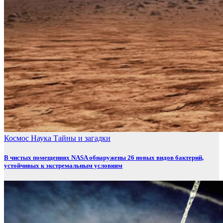
Космос
Наука
Тайны и загадки
В чистых помещениях NASA обнаружены 26 новых видов бактерий,
устойчивых к экстремальным условиям