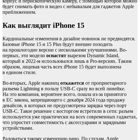
корпус и перископическую камеру, с помощью которой можно
будет снимать фото и видео с небывалым для гаджетов Apple
приближением.
Как выглядит iPhone 15
Кардинальные изменения в дизайне новинок не предвидятся.
Базовые iPhone 15 и 15 Plus будут внешне походить
на прошлогодне версии с несколькими улучшениями. Во-
первых, эти модели
оснастят
вырезом Dynamic Island,
который в 2022-м использовался лишь в Pro-версиях. Таким
образом, лицевая часть всех iPhone 15 будет выполнена
в едином стиле.
Во-вторых, Apple наконец
откажется
от проприетарного
разъема Lightning в пользу USB-C сразу во всей линейке.
На это компания, вероятнее всего, пошла из-за принятого
в ЕС закона, запрещающего с декабря 2024 года продажу
девайсов, в которых не предусмотрена зарядка через порт
USB-C. Такое решение с восторгом встретили в сети: разъем
используется уже практически на всех современных гаджетах,
что упростит совместимость с аксессуарами и зарядными
устройствами.
Радоваться такому изменению рано. По слухам, Apple