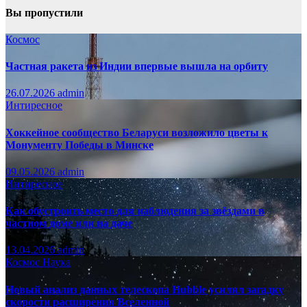
Вы пропустили
Космос
Частная ракета из Индии впервые вышла на орбиту
26.07.2026
admin
Интиресное
Хоккейное сообщество Беларуси возложило цветы к
Монументу Победы в Минске
09.05.2026
admin
Интиресное
Как обустроить место для наблюдения за звёздами в
частном доме или на даче
13.04.2026
admin
Космос
Наука
Новый анализ данных телескопа Hubble усилил загадку
скорости расширения Вселенной