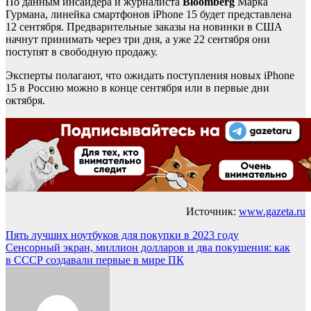
По данным инсайдера и журналиста
Bloomberg
Марка
Гурмана, линейка смартфонов iPhone 15 будет представлена
12 сентября. Предварительные заказы на новинки в США
начнут принимать через три дня, а уже 22 сентября они
поступят в свободную продажу.
Эксперты полагают, что ожидать поступления новых iPhone
15 в Россию можно в конце сентября или в первые дни
октября.
Источник:
www.gazeta.ru
Навигация
Пять лучших ноутбуков для покупки в 2023 году
Сенсорный экран, миллион долларов и два покушения: как
по
в СССР создавали первые в мире ПК
записям