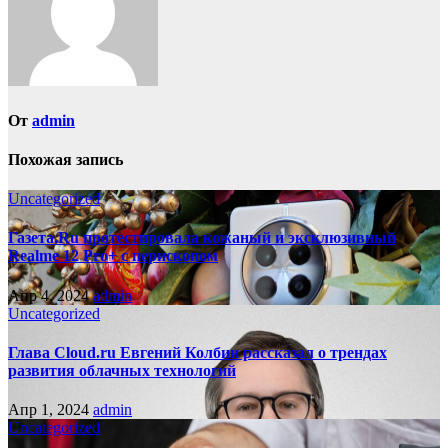
От
admin
Похожая запись
Uncategorized
Газета.Ru протестировала кожаный и эксклюзивный
Realme 12 Pro+ с перископом
Апр 4, 2024
admin
Uncategorized
Глава Cloud.ru Евгений Колбин рассказал о трендах
развития облачных технологий
Апр 1, 2024
admin
Uncategorized