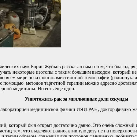
еских наук Борис Жуйков рассказал нам о том, что благодаря 
получать некоторые изотопы с таким большим выходом, который н
й во всем мире позитронно-эмиссионной томографии (радионукл
с помощью методов таргетной терапии можно адресно доставлять
ерной медицины. Но есть еще одно.
Уничтожить рак за миллионные доли секунды
й лабораторией медицинской физики ИЯИ РАН, доктор физико-ма
ний, который был открыт достаточно давно. Это очень сложный
частиц тем, что выделяют радиоактивную дозу не на поверхности
ь и таким образом, совмещая луч протонов с мишенью, добиватьс