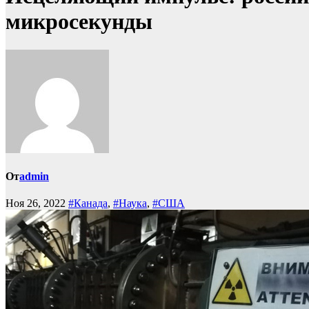
микросекунды
От
admin
Ноя 26, 2022
#Канада
,
#Наука
,
#США