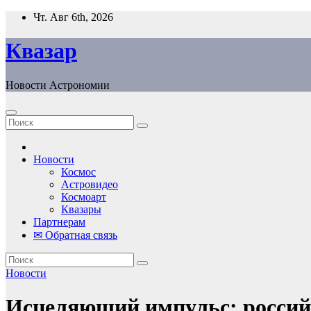
Перейти
Чт. Авг 6th, 2026
к
содержанию
Квазар
Новости Астрономии
Новости
Космос
Астровидео
Космоарт
Квазары
Партнерам
✉ Обратная связь
Новости
Исцеляющий импульс: российс