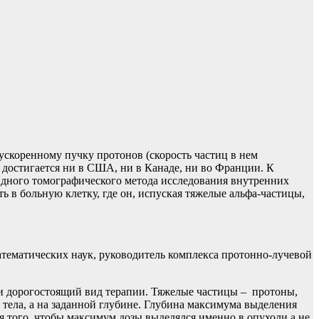
ускоренному пучку протонов (скорость частиц в нем
е достигается ни в США, ни в Канаде, ни во Франции. К
идного томографического метода исследования внутренних
 в больную клетку, где он, испуская тяжелые альфа-частицы,
тематических наук, руководитель комплекса протонно-лучевой
 и дорогостоящий вид терапии. Тяжелые частицы – протоны,
 тела, а на заданной глубине. Глубина максимума выделения
я того, чтобы максимум дозы выделялся именно в опухоли а не