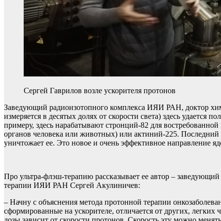
Сергей Гаврилов возле ускорителя протонов
Заведующий радиоизотопного комплекса ИЯИ РАН, доктор химич
измеряется в десятых долях от скорости света) здесь удается 
примеру, здесь нарабатывают стронций-82 для востребованно
органов человека или животных) или актиний-225. Последний 
уничтожает ее. Это новое и очень эффективное направление яд
Про ультра-флэш-терапию рассказывает ее автор – заведующи
терапии ИЯИ РАН Сергей Акулиничев:
– Начну с объяснения метода протонной терапии онкозаболева
сформированные на ускорителе, отличается от других, легких 
дозы зависит от скорости протонов. Скорость эту можно менят