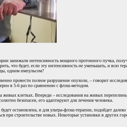
атории занижали интенсивность мощного протонного пучка, полу
ть, что будет, если эту интенсивность не уменьшать, и всю тер
унды, одним импульсом?
овенно провести полное разрушение опухоли, – говорит исследов
мерно в 5-6 раз по сравнению с флэш-методом.
а живых клетках. Впереди – исследования на живых перепелиных 
солютно безопасен, его адаптируют для лечения человека.
будет остановлена, и для ультра-флэш-терапии, подойдет далеко
ся при строительстве новых. Некоторые установки в других гор