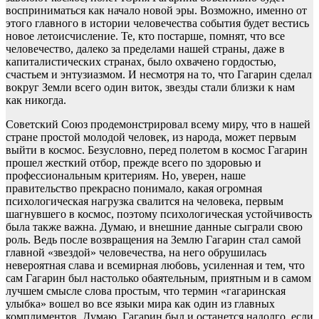
восприниматься как начало новой эры. Возможно, именно от
этого главного в истории человечества события будет вестись
новое летоисчисление. Те, кто постарше, помнят, что все
человечество, далеко за пределами нашей страны, даже в
капиталистических странах, было охвачено гордостью,
счастьем и энтузиазмом. И несмотря на то, что Гагарин сделал
вокруг Земли всего один виток, звезды стали близки к нам
как никогда.
Советский Союз продемонстрировал всему миру, что в нашей
стране простой молодой человек, из народа, может первым
выйти в космос. Безусловно, перед полетом в космос Гагарин
прошел жесткий отбор, прежде всего по здоровью и
профессиональным критериям. Но, уверен, наше
правительство прекрасно понимало, какая огромная
психологическая нагрузка свалится на человека, первым
шагнувшего в космос, поэтому психологическая устойчивость
была также важна. Думаю, и внешние данные сыграли свою
роль. Ведь после возвращения на Землю Гагарин стал самой
главной «звездой» человечества, на него обрушилась
невероятная слава и всемирная любовь, усиленная и тем, что
сам Гагарин был настолько обаятельным, приятным и в самом
лучшем смысле слова простым, что термин «гагаринская
улыбка» вошел во все языки мира как один из главных
комплиментов. Думаю, Гагарин был и останется надолго, если