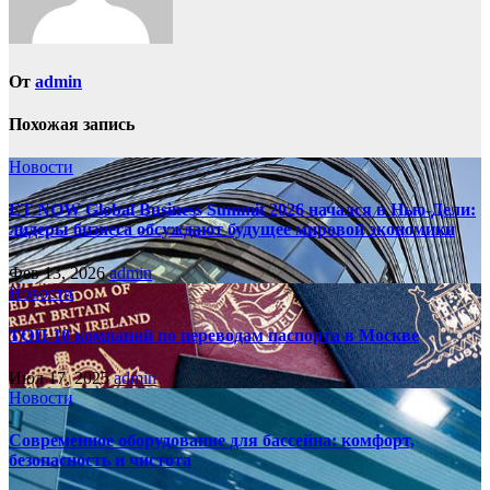
От
admin
Похожая запись
Новости
ET NOW Global Business Summit 2026 начался в Нью‑Дели:
лидеры бизнеса обсуждают будущее мировой экономики
Фев 13, 2026
admin
Новости
ТОП-10 компаний по переводам паспорта в Москве
Июл 17, 2025
admin
Новости
Современное оборудование для бассейна: комфорт,
безопасность и чистота