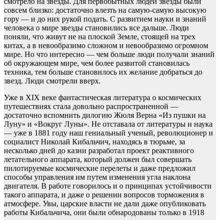
смотрело на звезды. Для первобытных людей звезды были
совсем близко: достаточно влезть на самую-самую высокую
гору — и до них рукой подать. С развитием науки и знаний
человека о мире звезды становились все дальше. Люди
поняли, что живут не на плоской Земле, стоящей на трех
китах, а в невообразимо сложном и невообразимо огромном
мире. Но что интересно — чем больше люди получали знаний
об окружающем мире, чем более развитой становилась
техника, тем больше становилось их желание добраться до
звезд. Люди смотрели вверх.
Уже в XIX веке фантастическая литература о космических
путешествиях стала довольно распространенной —
достаточно вспомнить дилогию Жюля Верна «Из пушки на
Луну» и «Вокруг Луны». Не отставала от литературы и наука
— уже в 1881 году наш гениальный ученый, революционер и
социалист Николай Кибальчич, находясь в тюрьме, за
несколько дней до казни разработал проект реактивного
летательного аппарата, который должен был совершать
пилотируемые космические перелеты и даже предложил
способы управления им путем изменения угла наклона
двигателя. В работе говорилось и о принципах устойчивости
такого аппарата, и даже о решении вопросов торможения в
атмосфере. Увы, царские власти не дали даже опубликовать
работы Кибальчича, они были обнародованы только в 1918