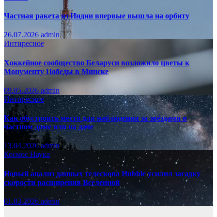
Частная ракета из Индии впервые вышла на орбиту
26.07.2026
admin
Интиресное
Хоккейное сообщество Беларуси возложило цветы к
Монументу Победы в Минске
09.05.2026
admin
Интиресное
Как обустроить место для наблюдения за звёздами в
частном доме или на даче
13.04.2026
admin
Космос
Наука
Новый анализ данных телескопа Hubble усилил загадку
скорости расширения Вселенной
01.03.2026
admin