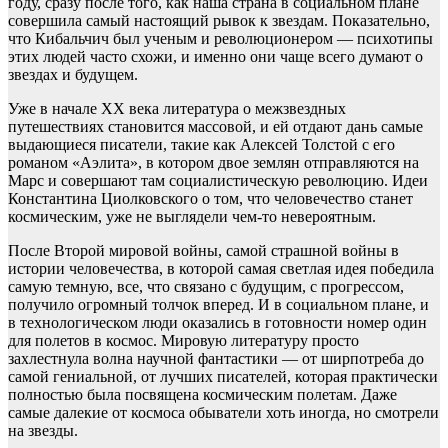
году, сразу после того, как наша страна в социальном плане
совершила самый настоящий рывок к звездам. Показательно,
что Кибальчич был ученым и революционером — психотипы
этих людей часто схожи, и именно они чаще всего думают о
звездах и будущем.
Уже в начале XX века литература о межзвездных
путешествиях становится массовой, и ей отдают дань самые
выдающиеся писатели, такие как Алексей Толстой с его
романом «Аэлита», в котором двое землян отправляются на
Марс и совершают там социалистическую революцию. Идеи
Константина Циолковского о том, что человечество станет
космическим, уже не выглядели чем-то невероятным.
После Второй мировой войны, самой страшной войны в
истории человечества, в которой самая светлая идея победила
самую темную, все, что связано с будущим, с прогрессом,
получило огромный толчок вперед. И в социальном плане, и
в технологическом люди оказались в готовности номер один
для полетов в космос. Мировую литературу просто
захлестнула волна научной фантастики — от ширпотреба до
самой гениальной, от лучших писателей, которая практически
полностью была посвящена космическим полетам. Даже
самые далекие от космоса обыватели хоть иногда, но смотрели
на звезды.