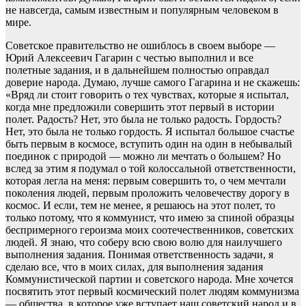
не навсегда, самым известным и популярным человеком в
мире.
Советское правительство не ошиблось в своем выборе —
Юрий Алексеевич Гагарин с честью выполнил и все
полетные задания, и в дальнейшем полностью оправдал
доверие народа. Думаю, лучше самого Гагарина и не скажешь:
«Вряд ли стоит говорить о тех чувствах, которые я испытал,
когда мне предложили совершить этот первый в истории
полет. Радость? Нет, это была не только радость. Гордость?
Нет, это была не только гордость. Я испытал большое счастье
быть первым в космосе, вступить один на один в небывалый
поединок с природой — можно ли мечтать о большем? Но
вслед за этим я подумал о той колоссальной ответственности,
которая легла на меня: первым совершить то, о чем мечтали
поколения людей, первым проложить человечеству дорогу в
космос. И если, тем не менее, я решаюсь на этот полет, то
только потому, что я коммунист, что имею за спиной образцы
беспримерного героизма моих соотечественников, советских
людей. Я знаю, что соберу всю свою волю для наилучшего
выполнения задания. Понимая ответственность задачи, я
сделаю все, что в моих силах, для выполнения задания
Коммунистической партии и советского народа. Мне хочется
посвятить этот первый космический полет людям коммунизма
— общества, в которое уже вступает наш советский народ и в