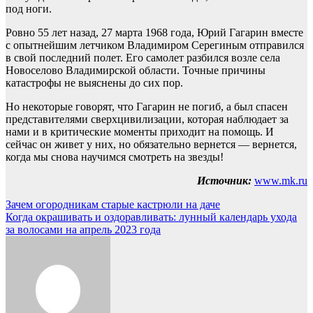
под ноги.
Ровно 55 лет назад, 27 марта 1968 года, Юрий Гагарин вместе
с опытнейшим летчиком Владимиром Серегиным отправился
в свой последний полет. Его самолет разбился возле села
Новоселово Владимирской области. Точные причины
катастрофы не выяснены до сих пор.
Но некоторые говорят, что Гагарин не погиб, а был спасен
представителями сверхцивилизации, которая наблюдает за
нами и в критические моменты приходит на помощь. И
сейчас он живет у них, но обязательно вернется — вернется,
когда мы снова научимся смотреть на звезды!
Источник:
www.mk.ru
Навигация
Зачем огородникам старые кастрюли на даче
Когда окрашивать и оздоравливать: лунный календарь ухода
по
за волосами на апрель 2023 года
записям