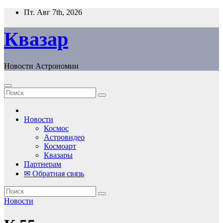
Перейти
Пт. Авг 7th, 2026
к
содержанию
Квазар
Новости Астрономии
Новости
Космос
Астровидео
Космоарт
Квазары
Партнерам
✉ Обратная связь
Новости