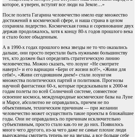
которое, я уверен, вступят все люди на Земле…»
После полета Гагарина человечество имело еще множество
достижений в космической сфере, и наша страна в целом
сохраняла лидерство. Космическая гонка и соревнование двух
держав продолжалось, хотя к концу 80-х годов прошлого века
и стало более обыденным.
А в 1990-х годах прошлого века звезды не то что оказались
дальше, они просто перестали быть нужными большинству
тех, кто должен был определять стратегическую линию
человечества. Можно сказать, что лозунг «Не смотрите
наверх!» и его вариации «Бери от жизни всё!», «Живи для
себя!», «Живи сегодняшним днем!» стали лозунгом
множества политических партий и политиков. Прогнозы
научной фантастики 60-х, которые предсказывали к 2000-м
годам полеты по всей Солнечной системе, совместное
освоение космоса, международные космические базы на Луне
и Марсе, абсолютно не оправдались, причем не по
объективным, техническим причинам — при желании
человечество может осуществить такие проекты в ближайшие
годы. Они не оправдались по причинам исключительно
субъективным, просто стало как-то не до них. Появилось
много чего другого, из-за чего даже не самые плохие люди
вынуждены смотреть теперь не на звезды, а все больше себе