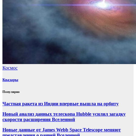
Космос
Квазары
Популярно
Частная ракета из Индии впервые вышла на орбиту
Новый анализ данных телескопа Hubble усилил загадку
скорости расширения Вселенной
Новые данные от James Webb Space Telescope меняют
представления о ранней Вселенной