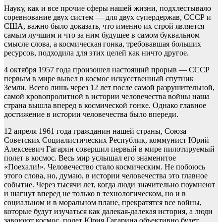
Науку, как и все прочие сферы нашей жизни, подхлестывало
соревнование двух систем — для двух супердержав, СССР и
США, важно было доказать, что именно их строй является
самым лучшим и что за ним будущее в самом буквальном
смысле слова, а космическая гонка, требовавшая больших
ресурсов, подходила для этих целей как ничто другое.
4 октября 1957 года произошел настоящий прорыв — СССР
первым в мире вывел в космос искусственный спутник
Земли. Всего лишь через 12 лет после самой разрушительной,
самой кровопролитной в истории человечества войны наша
страна вышла вперед в космической гонке. Однако главное
достижение в истории человечества было впереди.
12 апреля 1961 года гражданин нашей страны, Союза
Советских Социалистических Республик, коммунист Юрий
Алексеевич Гагарин совершил первый в мире пилотируемый
полет в космос. Весь мир услышал его знаменитое
«Поехали!». Человечество стало космическим. Не побоюсь
этого слова, но, думаю, в истории человечества это главное
событие. Через тысячи лет, когда люди значительно поумнеют
и шагнут вперед не только в технологическом, но и в
социальном и в моральном плане, прекратятся все войны,
которые будут изучаться как далекая-далекая история, а люди
завоюют космос, полет Юрия Гагарина объективно будет