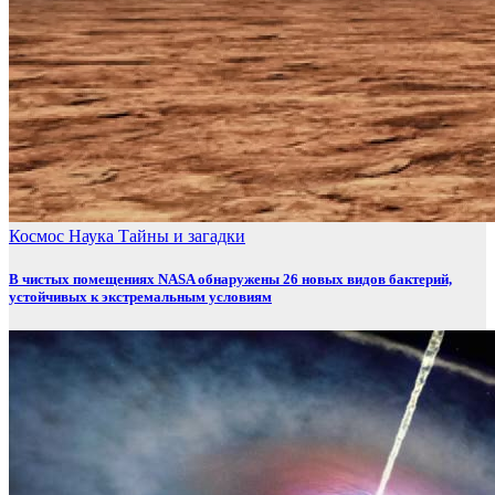
Космос
Наука
Тайны и загадки
В чистых помещениях NASA обнаружены 26 новых видов бактерий,
устойчивых к экстремальным условиям