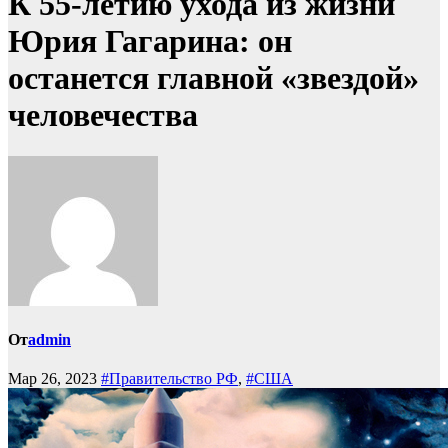
К 55-летию ухода из жизни
Юрия Гагарина: он
останется главной «звездой»
человечества
От
admin
Мар 26, 2023
#Правительство РФ
,
#США