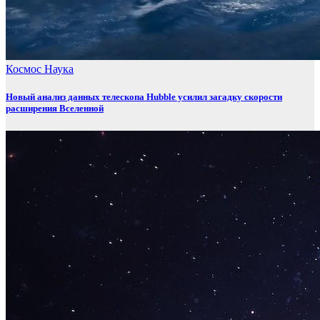
Космос
Наука
Новый анализ данных телескопа Hubble усилил загадку скорости
расширения Вселенной