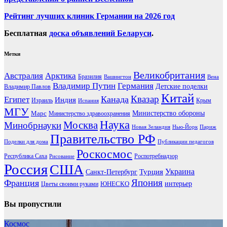
Рейтинг лучших клиник Германии на 2026 год
Бесплатная
доска объявлений Беларуси
.
Метки
Великобритания
Австралия
Арктика
Бразилия
Вашингтон
Вена
Владимир Путин
Германия
Детские поделки
Владимир Павлов
Китай
Канада
Квазар
Египет
Индия
Израиль
Крым
Испания
МГУ
Марс
Министерство обороны
Министерство здравоохранения
Наука
Москва
Минобрнауки
Новая Зеландия
Нью-Йорк
Париж
Правительство РФ
Поделки для дома
Публикации педагогов
Роскосмос
Республика Саха
Роспотребнадзор
Рисование
Россия
США
Украина
Турция
Санкт-Петербург
Франция
Япония
ЮНЕСКО
интерьер
Цветы своими руками
Вы пропустили
Космос