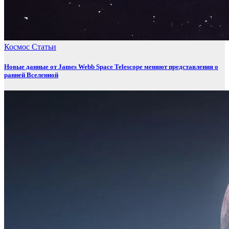
Космос
Статьи
Новые данные от James Webb Space Telescope меняют представления о
ранней Вселенной