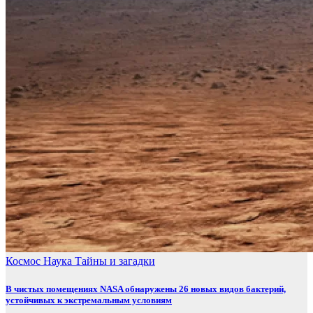
Космос
Наука
Тайны и загадки
В чистых помещениях NASA обнаружены 26 новых видов бактерий,
устойчивых к экстремальным условиям