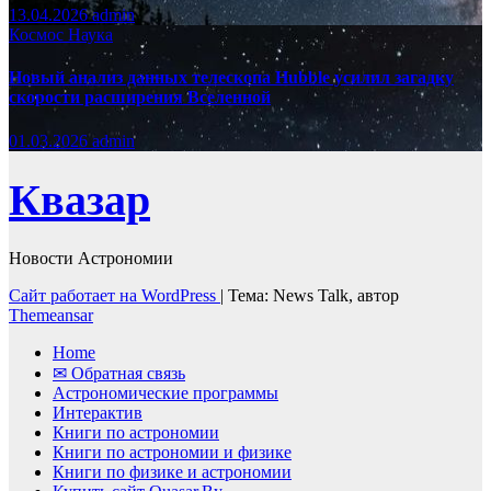
13.04.2026
admin
Космос
Наука
Новый анализ данных телескопа Hubble усилил загадку
скорости расширения Вселенной
01.03.2026
admin
Квазар
Новости Астрономии
Сайт работает на WordPress
|
Тема: News Talk, автор
Themeansar
Home
✉ Обратная связь
Астрономические программы
Интерактив
Книги по астрономии
Книги по астрономии и физике
Книги по физике и астрономии