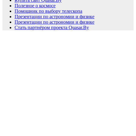
Купить сайт Quasar.By
Полезное о космосе
Помощник по выбору телескопа
Презентации по астрономии и физике
Презентации по астрономии и физике
Стать партнёром проекта Quasar.By