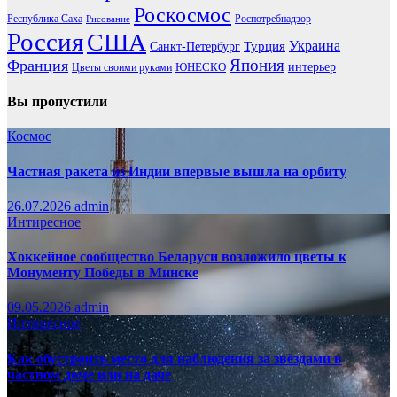
Роскосмос
Республика Саха
Роспотребнадзор
Рисование
Россия
США
Украина
Турция
Санкт-Петербург
Франция
Япония
ЮНЕСКО
интерьер
Цветы своими руками
Вы пропустили
Космос
Частная ракета из Индии впервые вышла на орбиту
26.07.2026
admin
Интиресное
Хоккейное сообщество Беларуси возложило цветы к
Монументу Победы в Минске
09.05.2026
admin
Интиресное
Как обустроить место для наблюдения за звёздами в
частном доме или на даче