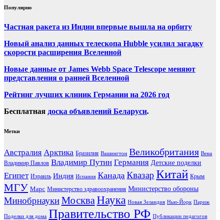
Популярно
Частная ракета из Индии впервые вышла на орбиту
Новый анализ данных телескопа Hubble усилил загадку
скорости расширения Вселенной
Новые данные от James Webb Space Telescope меняют
представления о ранней Вселенной
Рейтинг лучших клиник Германии на 2026 год
Бесплатная
доска объявлений Беларуси
.
Метки
Великобритания
Австралия
Арктика
Бразилия
Вашингтон
Вена
Владимир Путин
Германия
Детские поделки
Владимир Павлов
Китай
Канада
Квазар
Египет
Индия
Израиль
Крым
Испания
МГУ
Марс
Министерство обороны
Министерство здравоохранения
Наука
Москва
Минобрнауки
Новая Зеландия
Нью-Йорк
Париж
Правительство РФ
Поделки для дома
Публикации педагогов