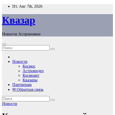
Перейти
Пт. Авг 7th, 2026
к
содержанию
Квазар
Новости Астрономии
Новости
Космос
Астровидео
Космоарт
Квазары
Партнерам
✉ Обратная связь
Новости