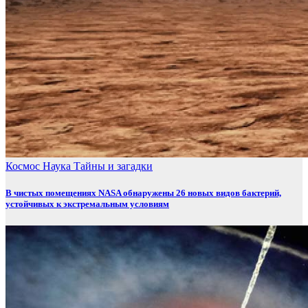
Космос
Наука
Тайны и загадки
В чистых помещениях NASA обнаружены 26 новых видов бактерий,
устойчивых к экстремальным условиям