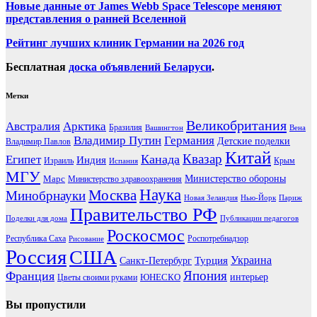
Новые данные от James Webb Space Telescope меняют
представления о ранней Вселенной
Рейтинг лучших клиник Германии на 2026 год
Бесплатная
доска объявлений Беларуси
.
Метки
Великобритания
Австралия
Арктика
Бразилия
Вашингтон
Вена
Владимир Путин
Германия
Детские поделки
Владимир Павлов
Китай
Канада
Квазар
Египет
Индия
Израиль
Крым
Испания
МГУ
Марс
Министерство обороны
Министерство здравоохранения
Наука
Москва
Минобрнауки
Новая Зеландия
Нью-Йорк
Париж
Правительство РФ
Поделки для дома
Публикации педагогов
Роскосмос
Республика Саха
Роспотребнадзор
Рисование
Россия
США
Украина
Турция
Санкт-Петербург
Франция
Япония
ЮНЕСКО
интерьер
Цветы своими руками
Вы пропустили