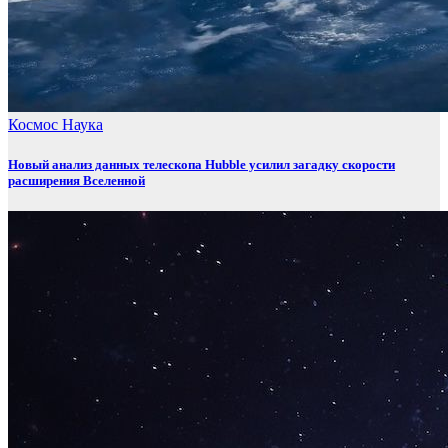
Космос
Наука
Новый анализ данных телескопа Hubble усилил загадку скорости
расширения Вселенной