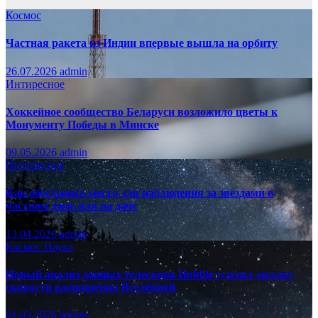
Космос
Частная ракета из Индии впервые вышла на орбиту
26.07.2026
admin
Интиресное
Хоккейное сообщество Беларуси возложило цветы к
Монументу Победы в Минске
09.05.2026
admin
Интиресное
Как обустроить место для наблюдения за звёздами в
частном доме или на даче
13.04.2026
admin
Космос
Наука
Новый анализ данных телескопа Hubble усилил загадку
скорости расширения Вселенной
01.03.2026
admin