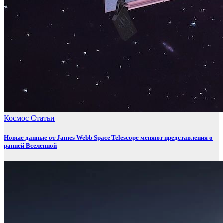
Космос
Статьи
Новые данные от James Webb Space Telescope меняют представления о
ранней Вселенной