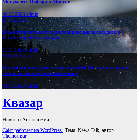
Монументу Победы в Минске
09.05.2026
admin
Интиресное
Как обустроить место для наблюдения за звёздами в
частном доме или на даче
13.04.2026
admin
Космос
Наука
Новый анализ данных телескопа Hubble усилил загадку
скорости расширения Вселенной
01.03.2026
admin
Квазар
Новости Астрономии
Сайт работает на WordPress
|
Тема: News Talk, автор
Themeansar