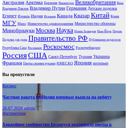
Великобритания
Австралия
Арктика
Бразилия
Вашингтон
Вена
Владимир Путин
Германия
Детские поделки
Владимир Павлов
Китай
Канада
Квазар
Египет
Индия
Израиль
Крым
Испания
МГУ
Марс
Министерство обороны
Министерство здравоохранения
Наука
Москва
Минобрнауки
Новая Зеландия
Нью-Йорк
Париж
Правительство РФ
Поделки для дома
Публикации педагогов
Роскосмос
Республика Саха
Роспотребнадзор
Рисование
Россия
США
Украина
Турция
Санкт-Петербург
Франция
Япония
ЮНЕСКО
интерьер
Цветы своими руками
Вы пропустили
Космос
Частная ракета из Индии впервые вышла на орбиту
26.07.2026
admin
Интиресное
Хоккейное сообщество Беларуси возложило цветы к