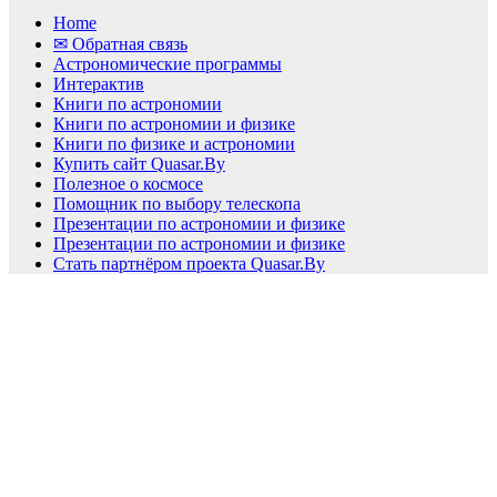
Home
✉ Обратная связь
Астрономические программы
Интерактив
Книги по астрономии
Книги по астрономии и физике
Книги по физике и астрономии
Купить сайт Quasar.By
Полезное о космосе
Помощник по выбору телескопа
Презентации по астрономии и физике
Презентации по астрономии и физике
Стать партнёром проекта Quasar.By