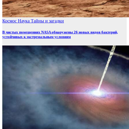
Космос
Наука
Тайны и загадки
В чистых помещениях NASA обнаружены 26 новых видов бактерий,
устойчивых к экстремальным условиям