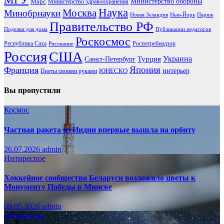
Марс
Министерство обороны
Министерство здравоохранения
Наука
Москва
Минобрнауки
Новая Зеландия
Нью-Йорк
Париж
Правительство РФ
Поделки для дома
Публикации педагогов
Роскосмос
Республика Саха
Роспотребнадзор
Рисование
Россия
США
Украина
Турция
Санкт-Петербург
Франция
Япония
ЮНЕСКО
интерьер
Цветы своими руками
Вы пропустили
Космос
Частная ракета из Индии впервые вышла на орбиту
26.07.2026
admin
Интиресное
Хоккейное сообщество Беларуси возложило цветы к
Монументу Победы в Минске
09.05.2026
admin
Интиресное