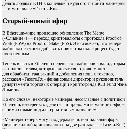
делать людям с ETH в кошельке и куда стоит пойти майнерам
— в материале «Газеты.Ru».
Старый-новый эфир
В Ethereum-мире произошло обновление The Merge
(«Слияние») — переход криптовалюты с протокола Proof-of-
Work (PoW) на Proof-of-Stake (PoS). Это означает, что теперь
майнеры не смогут добывать новые токены. Процесс будет
постепенным.
Теперь власть в Ethereum перешла от майнеров к валидаторам
— пользователям, которые вносят свою долю монет
для обработки транзакций и добавления новых токенов,
рассказал «Газете.Ru» финансовый директор и руководитель
департамента торговых операций криптофонда ICB Fund Чэнь
Лиминь.
По его словам, некоторые майнеры, несогласные с политикой
Ethereum, намерены отделиться и продолжить майнинг эфира
своими силами под альтернативным названием.
«Майнеры теперь могут поддержать потенциальный форк
(деление одной криптовалюты на две разных. — «Газета.Ru»)