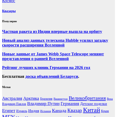
Космос
Квазары
Популярно
Частная ракета из Индии впервые вышла на орбиту
Новый анализ данных телескопа Hubble усилил загадку
скорости расширения Вселенной
Новые данные от James Webb Space Telescope меняют
представления о ранней Вселенной
Рейтинг лучших клиник Германии на 2026 год
Бесплатная
доска объявлений Беларуси
.
Метки
Великобритания
Австралия
Арктика
Бразилия
Вашингтон
Вена
Владимир Путин
Германия
Детские поделки
Владимир Павлов
Китай
Канада
Квазар
Египет
Индия
Израиль
Крым
Испания
МГУ