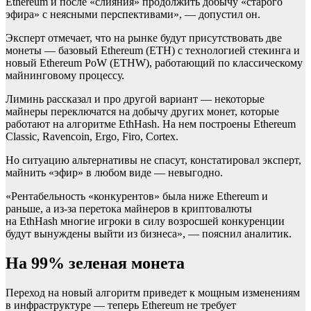
Ethereum и после «слияния» продолжить добычу «старого
эфира» с неясными перспективами», — допустил он.
Эксперт отмечает, что на рынке будут присутствовать две
монеты — базовый Ethereum (ETH) с технологией стекинга и
новый Ethereum PoW (ETHW), работающий по классическому
майнинговому процессу.
Лиминь рассказал и про другой вариант — некоторые
майнеры переключатся на добычу других монет, которые
работают на алгоритме EthHash. На нем построены Ethereum
Classic, Ravencoin, Ergo, Firo, Cortex.
Но ситуацию альтернативы не спасут, констатировал эксперт,
майнить «эфир» в любом виде — невыгодно.
«Рентабельность «конкурентов» была ниже Ethereum и
раньше, а из-за перетока майнеров в криптовалюты
на EthHash многие игроки в силу возросшей конкуренции
будут вынуждены выйти из бизнеса», — пояснил аналитик.
На 99% зеленая монета
Переход на новый алгоритм приведет к мощным изменениям
в инфраструктуре — теперь Ethereum не требует