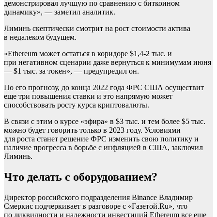
демонстрировал лучшую по сравнению с биткоином
динамику», — заметил аналитик.
Лиминь скептически смотрит на рост стоимости актива
в недалеком будущем.
«Ethereum может остаться в коридоре $1,4-2 тыс. и
при негативном сценарии даже вернуться к минимумам июня
— $1 тыс. за токен», — предупредил он.
По его прогнозу, до конца 2022 года ФРС США осуществит
еще три повышения ставки и это напрямую может
способствовать росту курса криптовалюты.
В связи с этим о курсе «эфира» в $3 тыс. и тем более $5 тыс.
можно будет говорить только в 2023 году. Условиями
для роста станет решение ФРС изменить свою политику и
наличие прогресса в борьбе с инфляцией в США, заключил
Лиминь.
Что делать с оборудованием?
Директор российского подразделения Binance Владимир
Смеркис подчеркивает в разговоре с «Газетой.Ru», что
по ликвидности и надежности инвестиций Ethereum все еще