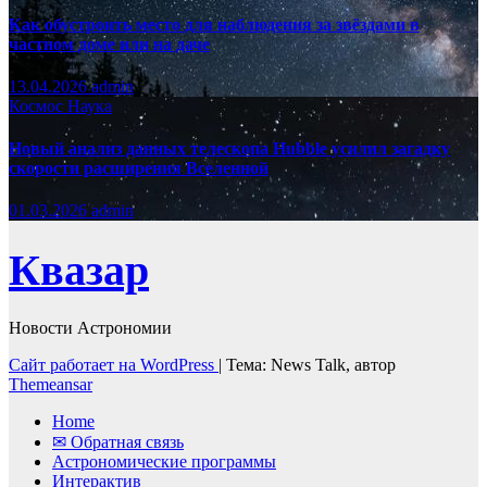
Как обустроить место для наблюдения за звёздами в
частном доме или на даче
13.04.2026
admin
Космос
Наука
Новый анализ данных телескопа Hubble усилил загадку
скорости расширения Вселенной
01.03.2026
admin
Квазар
Новости Астрономии
Сайт работает на WordPress
|
Тема: News Talk, автор
Themeansar
Home
✉ Обратная связь
Астрономические программы
Интерактив