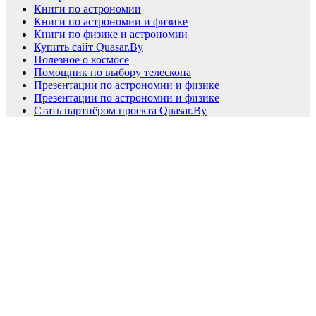
Книги по астрономии
Книги по астрономии и физике
Книги по физике и астрономии
Купить сайт Quasar.By
Полезное о космосе
Помощник по выбору телескопа
Презентации по астрономии и физике
Презентации по астрономии и физике
Стать партнёром проекта Quasar.By