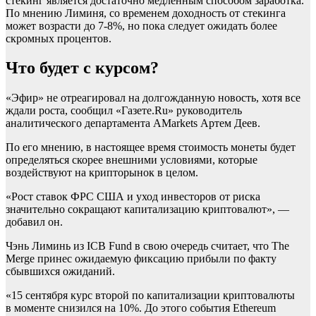
стекинг является достаточно медленным способом заработка.
По мнению Лиминя, со временем доходность от стекинга
может возрасти до 7-8%, но пока следует ожидать более
скромных процентов.
Что будет с курсом?
«Эфир» не отреагировал на долгожданную новость, хотя все
ждали роста, сообщил «Газете.Ru» руководитель
аналитического департамента AMarkets Артем Деев.
По его мнению, в настоящее время стоимость монеты будет
определяться скорее внешними условиями, которые
воздействуют на крипторынок в целом.
«Рост ставок ФРС США и уход инвесторов от риска
значительно сокращают капитализацию криптовалют», —
добавил он.
Чэнь Лиминь из ICB Fund в свою очередь считает, что The
Merge принес ожидаемую фиксацию прибыли по факту
сбывшихся ожиданий.
«15 сентября курс второй по капитализации криптовалюты
в моменте снизился на 10%. До этого события Ethereum