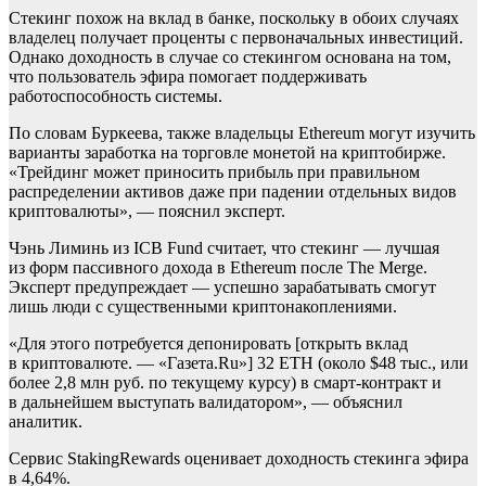
Стекинг похож на вклад в банке, поскольку в обоих случаях
владелец получает проценты с первоначальных инвестиций.
Однако доходность в случае со стекингом основана на том,
что пользователь эфира помогает поддерживать
работоспособность системы.
По словам Буркеева, также владельцы Ethereum могут изучить
варианты заработка на торговле монетой на криптобирже.
«Трейдинг может приносить прибыль при правильном
распределении активов даже при падении отдельных видов
криптовалюты», — пояснил эксперт.
Чэнь Лиминь из ICB Fund считает, что стекинг — лучшая
из форм пассивного дохода в Ethereum после The Merge.
Эксперт предупреждает — успешно зарабатывать смогут
лишь люди с существенными криптонакоплениями.
«Для этого потребуется депонировать [открыть вклад
в криптовалюте. — «Газета.Ru»] 32 ETH (около $48 тыс., или
более 2,8 млн руб. по текущему курсу) в смарт-контракт и
в дальнейшем выступать валидатором», — объяснил
аналитик.
Сервис StakingRewards оценивает доходность стекинга эфира
в 4,64%.