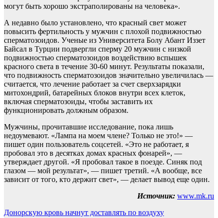
могут быть хорошо экстраполированы на человека».
А недавно было установлено, что красный свет может
повысить фертильность у мужчин с плохой подвижностью
сперматозоидов. Ученые из Университета Болу Абант Иззет
Байсал в Турции подвергли сперму 20 мужчин с низкой
подвижностью сперматозоидов воздействию вспышек
красного света в течение 30-60 минут. Результаты показали,
что подвижность сперматозоидов значительно увеличилась —
считается, что лечение работает за счет сверхзарядки
митохондрий, батарейных блоков внутри всех клеток,
включая сперматозоиды, чтобы заставить их
функционировать должным образом.
Мужчины, прочитавшие исследование, пока лишь
недоумевают. «Лампа на моем члене? Только не это!» —
пишет один пользователь соцсетей. «Это не работает, я
пробовал это в десятках домах красных фонарей», —
утверждает другой. «Я пробовал такое в поезде. Синяк под
глазом — мой результат», — пишет третий. «А вообще, все
зависит от того, кто держит свет», — делает вывод еще один.
Источник:
www.mk.ru
Навигация
Донорскую кровь начнут доставлять по воздуху