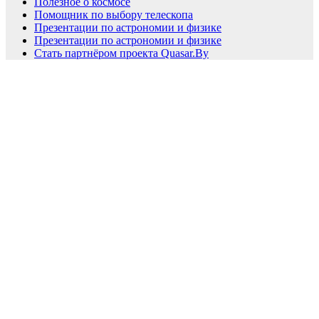
Полезное о космосе
Помощник по выбору телескопа
Презентации по астрономии и физике
Презентации по астрономии и физике
Стать партнёром проекта Quasar.By