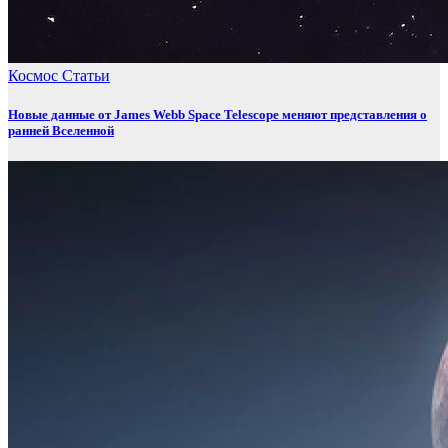
Космос
Статьи
Новые данные от James Webb Space Telescope меняют представления о
ранней Вселенной