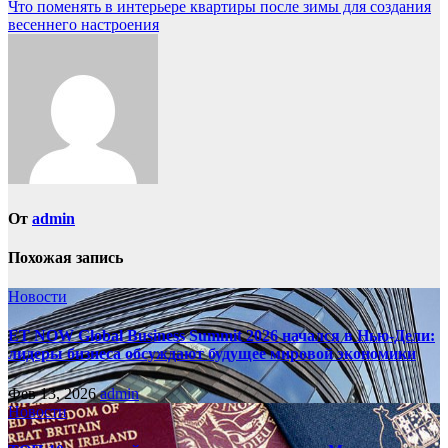
Что поменять в интерьере квартиры после зимы для создания
по
весеннего настроения
записям
От
admin
Похожая запись
Новости
ET NOW Global Business Summit 2026 начался в Нью‑Дели:
лидеры бизнеса обсуждают будущее мировой экономики
Фев 13, 2026
admin
Новости