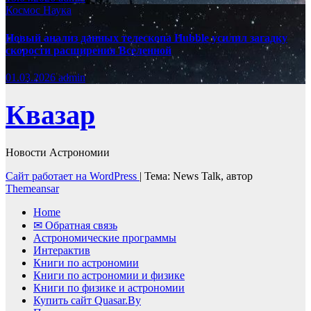
Космос
Наука
Новый анализ данных телескопа Hubble усилил загадку
скорости расширения Вселенной
01.03.2026
admin
Квазар
Новости Астрономии
Сайт работает на WordPress
|
Тема: News Talk, автор
Themeansar
Home
✉ Обратная связь
Астрономические программы
Интерактив
Книги по астрономии
Книги по астрономии и физике
Книги по физике и астрономии
Купить сайт Quasar.By