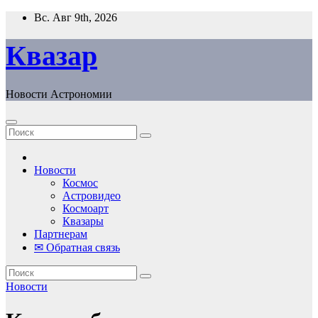
Перейти
Вс. Авг 9th, 2026
к
содержанию
Квазар
Новости Астрономии
Новости
Космос
Астровидео
Космоарт
Квазары
Партнерам
✉ Обратная связь
Новости