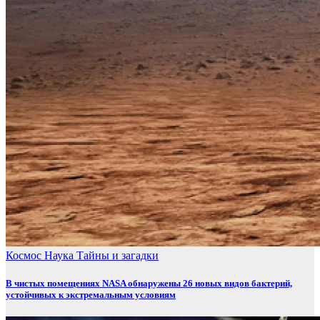
Космос
Наука
Тайны и загадки
В чистых помещениях NASA обнаружены 26 новых видов бактерий,
устойчивых к экстремальным условиям