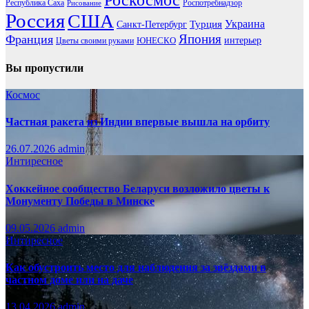
Республика Саха
Роспотребнадзор
Рисование
Россия
США
Украина
Турция
Санкт-Петербург
Франция
Япония
ЮНЕСКО
интерьер
Цветы своими руками
Вы пропустили
Космос
Частная ракета из Индии впервые вышла на орбиту
26.07.2026
admin
Интиресное
Хоккейное сообщество Беларуси возложило цветы к
Монументу Победы в Минске
09.05.2026
admin
Интиресное
Как обустроить место для наблюдения за звёздами в
частном доме или на даче
13.04.2026
admin