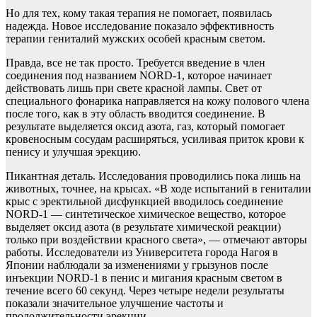
Но для тех, кому такая терапия не помогает, появилась
надежда. Новое исследование показало эффективность
терапии гениталий мужских особей красным светом.
Правда, все не так просто. Требуется введение в член
соединения под названием NORD-1, которое начинает
действовать лишь при свете красной лампы. Свет от
специального фонарика направляется на кожу полового члена
после того, как в эту область вводится соединение. В
результате выделяется оксид азота, газ, который помогает
кровеносным сосудам расширяться, усиливая приток крови к
пенису и улучшая эрекцию.
Пикантная деталь. Исследования проводились пока лишь на
животных, точнее, на крысах. «В ходе испытаний в гениталии
крыс с эректильной дисфункцией вводилось соединение
NORD-1 — синтетическое химическое вещество, которое
выделяет оксид азота (в результате химической реакции)
только при воздействии красного света», — отмечают авторы
работы. Исследователи из Университета города Нагоя в
Японии наблюдали за изменениями у грызунов после
инъекции NORD-1 в пенис и мигания красным светом в
течение всего 60 секунд. Через четыре недели результаты
показали значительное улучшение частоты и
продолжительности эрекции.