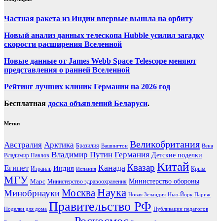
Частная ракета из Индии впервые вышла на орбиту
Новый анализ данных телескопа Hubble усилил загадку
скорости расширения Вселенной
Новые данные от James Webb Space Telescope меняют
представления о ранней Вселенной
Рейтинг лучших клиник Германии на 2026 год
Бесплатная
доска объявлений Беларуси
.
Метки
Великобритания
Австралия
Арктика
Бразилия
Вашингтон
Вена
Владимир Путин
Германия
Детские поделки
Владимир Павлов
Китай
Канада
Квазар
Египет
Индия
Израиль
Крым
Испания
МГУ
Марс
Министерство обороны
Министерство здравоохранения
Наука
Москва
Минобрнауки
Новая Зеландия
Нью-Йорк
Париж
Правительство РФ
Поделки для дома
Публикации педагогов
Роскосмос