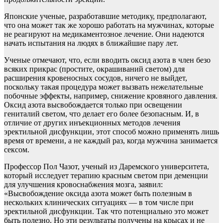
Японские ученые, разработавшие методику, предполагают,
что она может так же хорошо работать на мужчинах, которые
не реагируют на медикаментозное лечение. Они надеются
начать испытания на людях в ближайшие пару лет.
Ученые отмечают, что, если вводить оксид азота в член безо
всяких прикрас (простите, окрашиваний светом) для
расширения кровеносных сосудов, ничего не выйдет,
поскольку такая процедура может вызвать нежелательные
побочные эффекты, например, снижение кровяного давления.
Оксид азота высвобождается только при освещении
гениталий светом, что делает его более безопасным. И, в
отличие от других инъекционных методов лечения
эректильной дисфункции, этот способ можно применять лишь
время от времени, а не каждый раз, когда мужчина занимается
сексом.
Профессор Пол Чазот, ученый из Даремского университета,
который исследует терапию красным светом при деменции
для улучшения кровоснабжения мозга, заявил:
«Высвобождение оксида азота может быть полезным в
нескольких клинических ситуациях — в том числе при
эректильной дисфункции. Так что потенциально это может
быть полезно. Но эти результаты получены на крысах и не