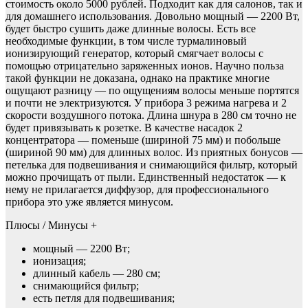
стоимость около 5000 рублей. Подходит как для салонов, так и
для домашнего использования. Довольно мощный — 2200 Вт,
будет быстро сушить даже длинные волосы. Есть все
необходимые функции, в том числе турмалиновый
ионизирующий генератор, который смягчает волосы с
помощью отрицательно заряженных ионов. Научно польза
такой функции не доказана, однако на практике многие
ощущают разницу — по ощущениям волосы меньше портятся
и почти не электризуются. У прибора 3 режима нагрева и 2
скорости воздушного потока. Длина шнура в 280 см точно не
будет привязывать к розетке. В качестве насадок 2
концентратора — поменьше (шириной 75 мм) и побольше
(шириной 90 мм) для длинных волос. Из приятных бонусов —
петелька для подвешивания и снимающийся фильтр, который
можно прочищать от пыли. Единственный недостаток — к
нему не прилагается диффузор, для профессионального
прибора это уже является минусом.
Плюсы / Минусы +
мощный — 2200 Вт;
ионизация;
длинный кабель — 280 см;
снимающийся фильтр;
есть петля для подвешивания;