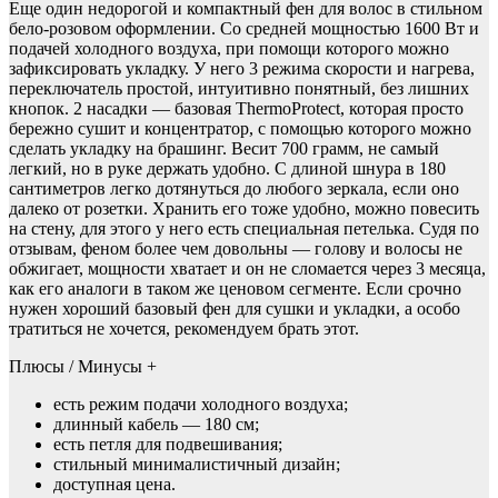
Еще один недорогой и компактный фен для волос в стильном
бело-розовом оформлении. Со средней мощностью 1600 Вт и
подачей холодного воздуха, при помощи которого можно
зафиксировать укладку. У него 3 режима скорости и нагрева,
переключатель простой, интуитивно понятный, без лишних
кнопок. 2 насадки — базовая ThermoProtect, которая просто
бережно сушит и концентратор, с помощью которого можно
сделать укладку на брашинг. Весит 700 грамм, не самый
легкий, но в руке держать удобно. С длиной шнура в 180
сантиметров легко дотянуться до любого зеркала, если оно
далеко от розетки. Хранить его тоже удобно, можно повесить
на стену, для этого у него есть специальная петелька. Судя по
отзывам, феном более чем довольны — голову и волосы не
обжигает, мощности хватает и он не сломается через 3 месяца,
как его аналоги в таком же ценовом сегменте. Если срочно
нужен хороший базовый фен для сушки и укладки, а особо
тратиться не хочется, рекомендуем брать этот.
Плюсы / Минусы +
есть режим подачи холодного воздуха;
длинный кабель — 180 см;
есть петля для подвешивания;
стильный минималистичный дизайн;
доступная цена.