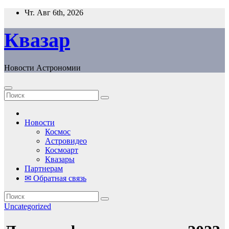
Перейти
Чт. Авг 6th, 2026
к
содержанию
Квазар
Новости Астрономии
Новости
Космос
Астровидео
Космоарт
Квазары
Партнерам
✉ Обратная связь
Uncategorized