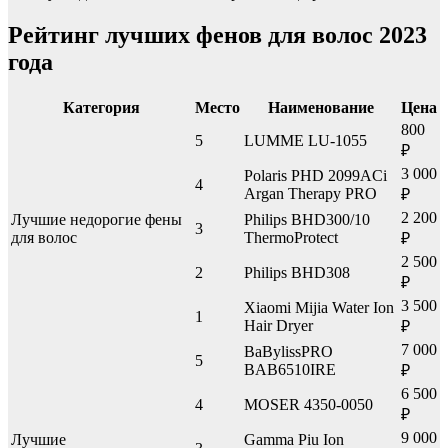
Рейтинг лучших фенов для волос 2023
года
Категория
Место
Наименование
Цена
800
5
LUMME LU-1055
₽
3 000
Polaris PHD 2099ACi
4
Argan Therapy PRO
₽
2 200
Лучшие недорогие фены
Philips BHD300/10
3
для волос
ThermoProtect
₽
2 500
2
Philips BHD308
₽
3 500
Xiaomi Mijia Water Ion
1
Hair Dryer
₽
7 000
BaBylissPRO
5
BAB6510IRE
₽
6 500
4
MOSER 4350-0050
₽
9 000
Лучшие
Gamma Piu Ion