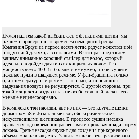
Думая над тем какой выбрать фен с функциями щетки, мы
начнем с проверенного временем немецкого бренда.
Компания Браун не первое десятилетие радует качественной
продукцией для ухода за волосами. В этот раз предлагаем
вашему вниманию хороший стайлер для волос, который
идеально подойдет для тонких капризных волос. Его
мощность всего 400 Вт, больше и не нужно, чтобы сушить
нежные пряди в щадящем режиме. У фен-брашинга только
один температурный режим — теплый, интенсивность
выдувания воздуха не регулируется. С другой стороны, при
такой мощности выдув и так не особо сильный, делать его
меньше нецелесообразно.
В комплекте три насадки, две из них — это круглые щетки
диаметром 58 и 36 миллиметров, обе керамические с
искусственными щетинками. В процессе сушки насадка
вращается, одновременно расчесывая и придавая пряди форму
локона. Третья насадка служит для создания прикорневого
объема, она не вращается. Защита от перегрева реализована