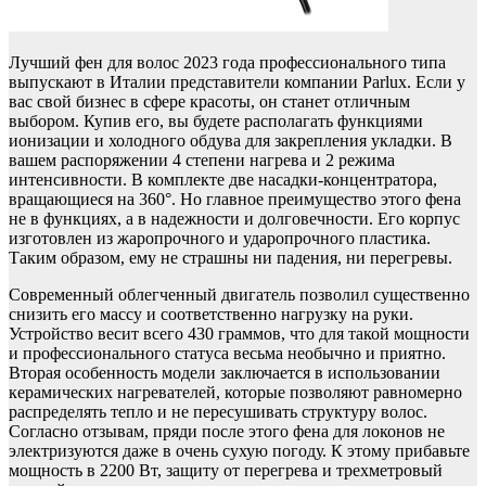
Лучший фен для волос 2023 года профессионального типа
выпускают в Италии представители компании Parlux. Если у
вас свой бизнес в сфере красоты, он станет отличным
выбором. Купив его, вы будете располагать функциями
ионизации и холодного обдува для закрепления укладки. В
вашем распоряжении 4 степени нагрева и 2 режима
интенсивности. В комплекте две насадки-концентратора,
вращающиеся на 360°. Но главное преимущество этого фена
не в функциях, а в надежности и долговечности. Его корпус
изготовлен из жаропрочного и ударопрочного пластика.
Таким образом, ему не страшны ни падения, ни перегревы.
Современный облегченный двигатель позволил существенно
снизить его массу и соответственно нагрузку на руки.
Устройство весит всего 430 граммов, что для такой мощности
и профессионального статуса весьма необычно и приятно.
Вторая особенность модели заключается в использовании
керамических нагревателей, которые позволяют равномерно
распределять тепло и не пересушивать структуру волос.
Согласно отзывам, пряди после этого фена для локонов не
электризуются даже в очень сухую погоду. К этому прибавьте
мощность в 2200 Вт, защиту от перегрева и трехметровый