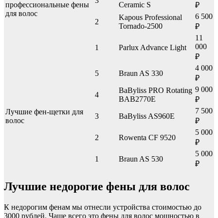
3
профессиональные фены
Ceramic S
₽
для волос
6 500
Kapous Professional
2
Tornado-2500
₽
11
000
1
Parlux Advance Light
₽
4 000
5
Braun AS 330
₽
9 000
BaByliss PRO Rotating
4
BAB2770E
₽
7 500
Лучшие фен-щетки для
3
BaByliss AS960E
волос
₽
5 000
2
Rowenta CF 9520
₽
5 000
1
Braun AS 530
₽
Лучшие недорогие фены для волос
К недорогим фенам мы отнесли устройства стоимостью до
3000 рублей. Чаще всего это фены для волос мощностью в