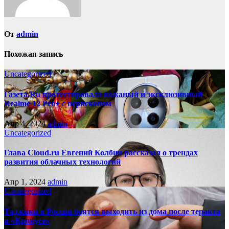
От
admin
Похожая запись
Uncategorized
Газета.Ru протестировала кожаный и эксклюзивный
Realme 12 Pro+ с перископом
Апр 4, 2024
admin
Uncategorized
Глава Cloud.ru Евгений Колбин рассказал о трендах
развития облачных технологий
Апр 1, 2024
admin
Uncategorized
Таджики в России боятся выходить из дома после теракта
в «Крокусе»