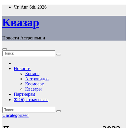
Перейти
Чт. Авг 6th, 2026
к
содержанию
Квазар
Новости Астрономии
Новости
Космос
Астровидео
Космоарт
Квазары
Партнерам
✉ Обратная связь
Uncategorized