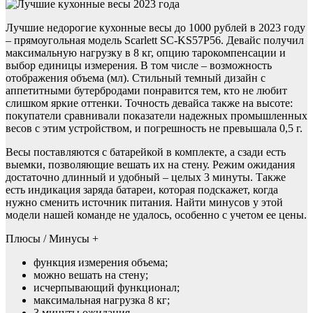
Лучшие недорогие кухонные весы до 1000 рублей в 2023 году
– прямоугольная модель Scarlett SC-KS57P56. Девайс получил
максимальную нагрузку в 8 кг, опцию тарокомпенсации и
выбор единицы измерения. В том числе – возможность
отображения объема (мл). Стильный темный дизайн с
аппетитными бутербродами понравится тем, кто не любит
слишком яркие оттенки. Точность девайса также на высоте:
покупатели сравнивали показатели надежных промышленных
весов с этим устройством, и погрешность не превышала 0,5 г.
Весы поставляются с батарейкой в комплекте, а сзади есть
выемки, позволяющие вешать их на стену. Режим ожидания
достаточно длинный и удобный – целых 3 минуты. Также
есть индикация заряда батареи, которая подскажет, когда
нужно сменить источник питания. Найти минусов у этой
модели нашей команде не удалось, особенно с учетом ее цены.
Плюсы / Минусы +
функция измерения объема;
можно вешать на стену;
исчерпывающий функционал;
максимальная нагрузка 8 кг;
3 минуты ожидания.