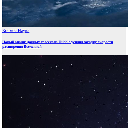
Космос
Наука
Новый анализ данных телескопа Hubble усилил загадку скорости
расширения Вселенной