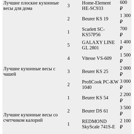
600
Лучшие плоские кухонные
Home-Element
3
весы для дома
HE-SC933
₽
1 300
2
Beurer KS 19
₽
700
Scarlett SC-
1
KS57P56
₽
1 400
GALAXY LINE
5
GL 2801
₽
1 500
4
Vitesse VS-609
₽
2 000
Лучшие кухонные весы с
3
Beurer KS 25
чашей
₽
3 000
ProfiCook PC-KW
2
1040
₽
2 200
1
Beurer KS 54
₽
3 500
2
Beurer DS 61
₽
Лучшие кухонные весы со
счетчиком калорий
2 100
REDMOND
1
SkyScale 741S-E
₽