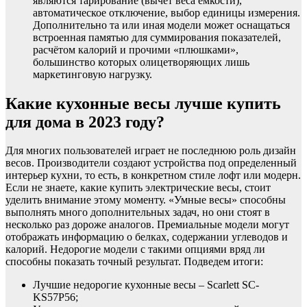
являются тарирование (вычет веса емкости),
автоматическое отключение, выбор единицы измерения.
Дополнительно та или иная модели может оснащаться
встроенная памятью для суммирования показателей,
расчётом калорий и прочими «плюшками»,
большинство которых олицетворяющих лишь
маркетинговую нагрузку.
Какие кухонные весы лучше купить
для дома в 2023 году?
Для многих пользователей играет не последнюю роль дизайн
весов. Производители создают устройства под определенный
интерьер кухни, то есть, в конкретном стиле лофт или модерн.
Если не знаете, какие купить электрические весы, стоит
уделить внимание этому моменту. «Умные весы» способны
выполнять много дополнительных задач, но они стоят в
несколько раз дороже аналогов. Премиальные модели могут
отображать информацию о белках, содержании углеводов и
калорий. Недорогие модели с такими опциями вряд ли
способны показать точный результат. Подведем итоги:
Лучшие недорогие кухонные весы – Scarlett SC-
KS57P56;