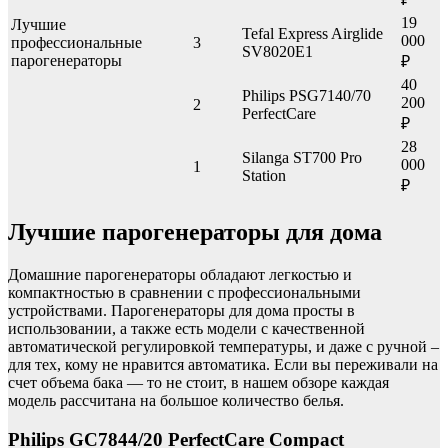
19
Лучшие
Tefal Express Airglide
000
профессиональные
3
SV8020E1
парогенераторы
₽
40
Philips PSG7140/70
200
2
PerfectCare
₽
28
Silanga ST700 Pro
000
1
Station
₽
Лучшие парогенераторы для дома
Домашние парогенераторы обладают легкостью и
компактностью в сравнении с профессиональными
устройствами. Парогенераторы для дома просты в
использовании, а также есть модели с качественной
автоматической регулировкой температуры, и даже с ручной –
для тех, кому не нравится автоматика. Если вы переживали на
счет объема бака — то не стоит, в нашем обзоре каждая
модель рассчитана на большое количество белья.
Philips GC7844/20 PerfectCare Compact