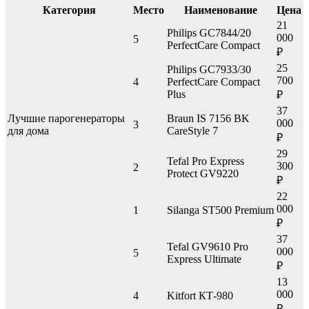
Категория
Место
Наименование
Цена
21
Philips GC7844/20
000
5
PerfectCare Compact
₽
25
Philips GC7933/30
700
4
PerfectCare Compact
Plus
₽
37
Лучшие парогенераторы
Braun IS 7156 BK
000
3
для дома
CareStyle 7
₽
29
Tefal Pro Express
300
2
Protect GV9220
₽
22
000
1
Silanga ST500 Premium
₽
37
Tefal GV9610 Pro
000
5
Express Ultimate
₽
13
000
4
Kitfort КТ-980
₽