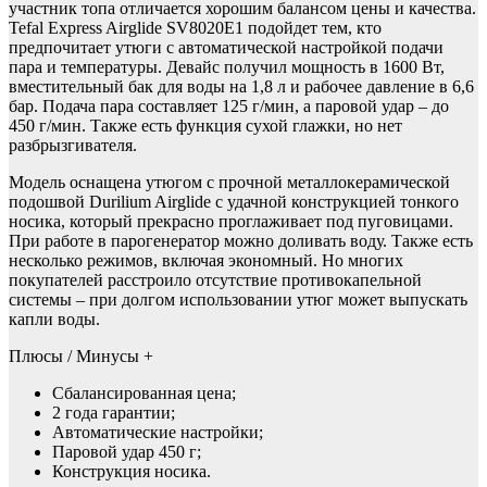
участник топа отличается хорошим балансом цены и качества.
Tefal Express Airglide SV8020E1 подойдет тем, кто
предпочитает утюги с автоматической настройкой подачи
пара и температуры. Девайс получил мощность в 1600 Вт,
вместительный бак для воды на 1,8 л и рабочее давление в 6,6
бар. Подача пара составляет 125 г/мин, а паровой удар – до
450 г/мин. Также есть функция сухой глажки, но нет
разбрызгивателя.
Модель оснащена утюгом с прочной металлокерамической
подошвой Durilium Airglide с удачной конструкцией тонкого
носика, который прекрасно проглаживает под пуговицами.
При работе в парогенератор можно доливать воду. Также есть
несколько режимов, включая экономный. Но многих
покупателей расстроило отсутствие противокапельной
системы – при долгом использовании утюг может выпускать
капли воды.
Плюсы / Минусы +
Сбалансированная цена;
2 года гарантии;
Автоматические настройки;
Паровой удар 450 г;
Конструкция носика.