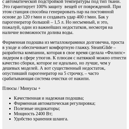
с автоматической подстройкой температуры под тип ткани.
Это гарантирует 100% защиту вещей от повреждений. При
этом станция способна генерировать пар на постоянной
основе до 120 г/мин и создавать удар 400 г/мин. Бак у
парогенератор большой – 1,5 л. Но несъемный, и это,
пожалуй, один из важнейших недостатков, несмотря на
наличие возможности долива воды.
Фирменная подошва из металлокерамики долговечна, проста
в уходе и обеспечивает комфортную глажку. SteamGlide –
разработка компании, которая в свое время сделала «Филипс»
лидером в сфере утюгов. К плюсам с натяжкой можно отнести
качество сборки, которое не идеально, но лучше, чем у
дешевых моделей. А вот существенный недостаток,
опустивший парогенератор на 5 строчку, – часто
срабатывающая система очистки от накипи.
Плюсы / Минусы +
Качественная и надежная подошва;
Фирменная автоматическая регулировка;
Полезные индикаторы;
Мощность 2400 Вт;
Удобство хранения шланга.
—