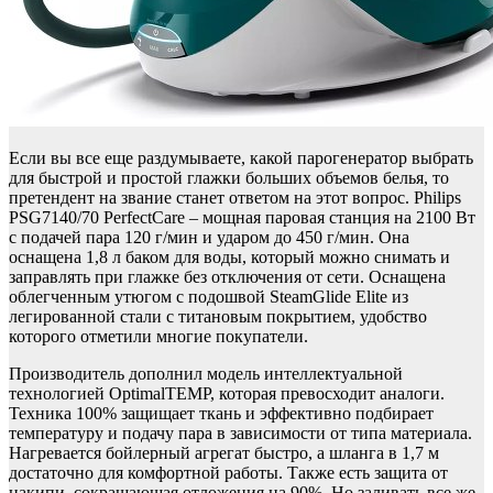
Если вы все еще раздумываете, какой парогенератор выбрать
для быстрой и простой глажки больших объемов белья, то
претендент на звание станет ответом на этот вопрос. Philips
PSG7140/70 PerfectCare – мощная паровая станция на 2100 Вт
с подачей пара 120 г/мин и ударом до 450 г/мин. Она
оснащена 1,8 л баком для воды, который можно снимать и
заправлять при глажке без отключения от сети. Оснащена
облегченным утюгом с подошвой SteamGlide Elite из
легированной стали с титановым покрытием, удобство
которого отметили многие покупатели.
Производитель дополнил модель интеллектуальной
технологией OptimalTEMP, которая превосходит аналоги.
Техника 100% защищает ткань и эффективно подбирает
температуру и подачу пара в зависимости от типа материала.
Нагревается бойлерный агрегат быстро, а шланга в 1,7 м
достаточно для комфортной работы. Также есть защита от
накипи, сокращающая отложения на 90%. Но заливать все же