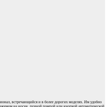
ионал, встречающийся и в более дорогих моделях. Им удобно
 нажимом на носик, ручной помпой или кнопкой автоматической