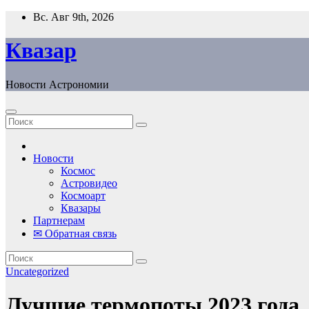
Перейти
Вс. Авг 9th, 2026
к
содержанию
Квазар
Новости Астрономии
Новости
Космос
Астровидео
Космоарт
Квазары
Партнерам
✉ Обратная связь
Uncategorized
Лучшие термопоты 2023 года