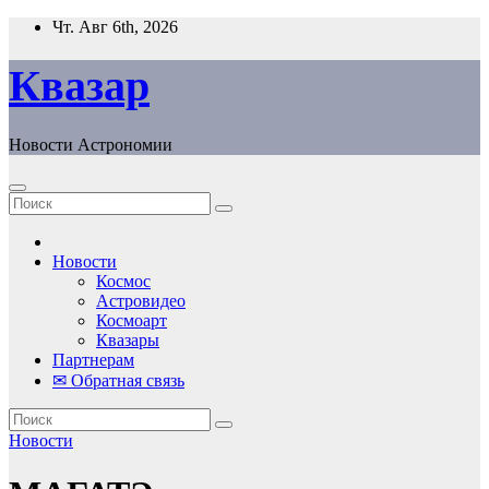
Перейти
Чт. Авг 6th, 2026
к
содержанию
Квазар
Новости Астрономии
Новости
Космос
Астровидео
Космоарт
Квазары
Партнерам
✉ Обратная связь
Новости