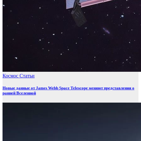
Космос
Статьи
Новые данные от James Webb Space Telescope меняют представления о
ранней Вселенной