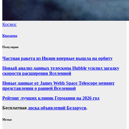
Космос
Квазары
Популярно
Частная ракета из Индии впервые вышла на орбиту
Новый анализ данных телескопа Hubble усилил загадку
скорости расширения Вселенной
Новые данные от James Webb Space Telescope меняют
представления о ранней Вселенной
Рейтинг лучших клиник Германии на 2026 год
Бесплатная
доска объявлений Беларуси
.
Метки