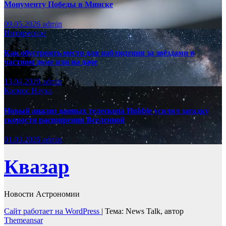
Монументу Победы в Минске
09.05.2026
admin
Интиресное
Как обустроить место для наблюдения за звёздами в
частном доме или на даче
13.04.2026
admin
Космос
Наука
Новый анализ данных телескопа Hubble усилил загадку
скорости расширения Вселенной
01.03.2026
admin
Квазар
Новости Астрономии
Сайт работает на WordPress
|
Тема: News Talk, автор
Themeansar