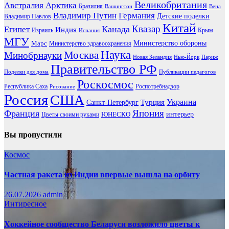
Великобритания
Австралия
Арктика
Бразилия
Вашингтон
Вена
Владимир Путин
Германия
Детские поделки
Владимир Павлов
Китай
Канада
Квазар
Египет
Индия
Израиль
Крым
Испания
МГУ
Марс
Министерство обороны
Министерство здравоохранения
Наука
Москва
Минобрнауки
Новая Зеландия
Нью-Йорк
Париж
Правительство РФ
Поделки для дома
Публикации педагогов
Роскосмос
Республика Саха
Роспотребнадзор
Рисование
Россия
США
Украина
Турция
Санкт-Петербург
Франция
Япония
ЮНЕСКО
интерьер
Цветы своими руками
Вы пропустили
Космос
Частная ракета из Индии впервые вышла на орбиту
26.07.2026
admin
Интиресное
Хоккейное сообщество Беларуси возложило цветы к