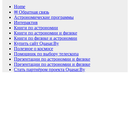
Home
✉ Обратная связь
Астрономические программы
Интерактив
Книги по астрономии
Книги по астрономии и физике
Книги по физике и астрономии
Купить сайт Quasar.By
Полезное о космосе
Помощник по выбору телескопа
Презентации по астрономии и физике
Презентации по астрономии и физике
Стать партнёром проекта Quasar.By