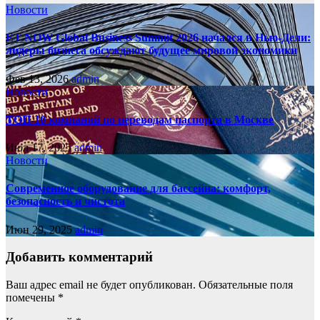
Новости
ET NOW Global Business Summit 2026 начался в Нью‑Дели:
лидеры бизнеса обсуждают будущее мировой экономики
Фев 13, 2026
admin
Новости
ТОП-10 компаний по переводам паспорта в Москве
Июл 17, 2025
admin
Новости
Современное оборудование для бассейна: комфорт,
безопасность и чистота
Июн 29, 2025
admin
Добавить комментарий
Ваш адрес email не будет опубликован.
Обязательные поля
помечены
*