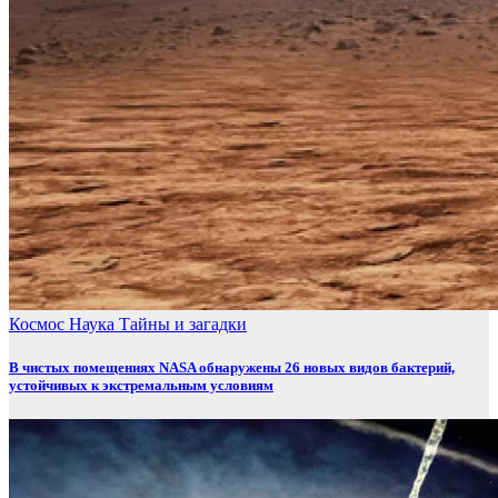
Космос
Наука
Тайны и загадки
В чистых помещениях NASA обнаружены 26 новых видов бактерий,
устойчивых к экстремальным условиям