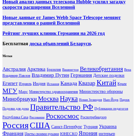
Новый анализ данных телескопа Hubble усилил загадку
скорости расширения Вселенной
Новые данные от James Webb Space Telescope меняют
представления о ранней Вселенной
Рейтинг лучших клиник Германии на 2026 год
Бесплатная
доска объявлений Беларуси
.
Метки
Великобритания
Австралия
Арктика
Бразилия
Вашингтон
Вена
Владимир Путин
Германия
Детские поделки
Владимир Павлов
Китай
Канада
Квазар
Египет
Индия
Израиль
Крым
Испания
МГУ
Марс
Министерство обороны
Министерство здравоохранения
Наука
Москва
Минобрнауки
Новая Зеландия
Нью-Йорк
Париж
Правительство РФ
Поделки для дома
Публикации педагогов
Роскосмос
Республика Саха
Роспотребнадзор
Рисование
Россия
США
Украина
Турция
Санкт-Петербург
Франция
Япония
ЮНЕСКО
интерьер
Цветы своими руками