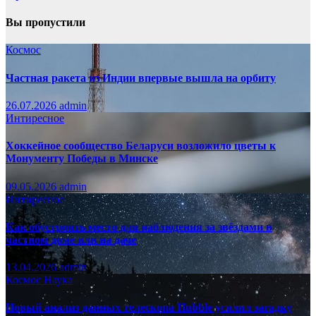
Вы пропустили
Космос
Частная ракета из Индии впервые вышла на орбиту
26.07.2026
admin
Интиресное
Хоккейное сообщество Беларуси возложило цветы к
Монументу Победы в Минске
09.05.2026
admin
Интиресное
Как обустроить место для наблюдения за звёздами в
частном доме или на даче
13.04.2026
admin
Космос
Наука
Новый анализ данных телескопа Hubble усилил загадку