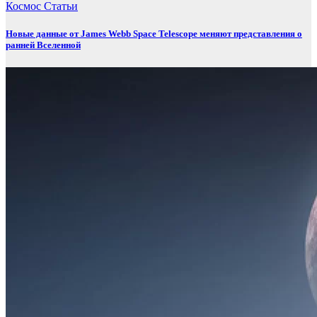
Космос
Статьи
Новые данные от James Webb Space Telescope меняют представления о
ранней Вселенной