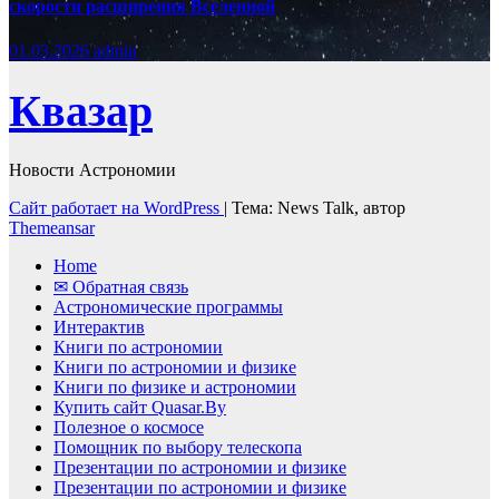
скорости расширения Вселенной
01.03.2026
admin
Квазар
Новости Астрономии
Сайт работает на WordPress
|
Тема: News Talk, автор
Themeansar
Home
✉ Обратная связь
Астрономические программы
Интерактив
Книги по астрономии
Книги по астрономии и физике
Книги по физике и астрономии
Купить сайт Quasar.By
Полезное о космосе
Помощник по выбору телескопа
Презентации по астрономии и физике
Презентации по астрономии и физике