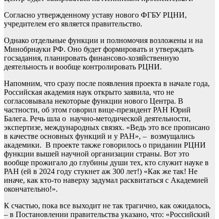
Согласно утвержденному уставу нового ФГБУ РЦНИ,
учредителем его является правительство.
Однако отдельные функции и полномочия возложены и на
Минобрнауки РФ. Оно будет формировать и утверждать
госзадания, планировать финансово-хозяйственную
деятельность и вообще контролировать РЦНИ.
Напомним, что сразу после появления проекта в начале года,
Российская академия наук открыто заявила, что не
согласовывала некоторые функции нового Центра. В
частности, об этом говорил вице-президент РАН Юрий
Балега. Речь шла о научно-методической деятельности,
экспертизе, международных связях. «Ведь это все прописано
в качестве основных функций и у РАН», – возмущались
академики. В проекте также говорилось о придании РЦНИ
функции вышей научной организации страны. Вот это
вообще прожигало до глубины души тех, кто служит науке в
РАН (ей в 2024 году стукнет аж 300 лет!) «Как же так! Не
иначе, как кто-то наверху задумал расквитаться с Академией
окончательно!».
К счастью, пока все выходит не так трагично, как ожидалось,
– в Постановлении правительства указано, что: «Российский