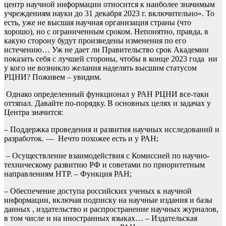
центр научной информации относится к наиболее значимым
учреждениям науки до 31 декабря 2023 г. включительно». То
есть, уже не высшая научная организация страны (что
хорошо), но с ограниченным сроком. Непонятно, правда, в
какую сторону будут произведены изменения по его
истечению… Уж не дает ли Правительство срок Академии
показать себя с лучшей стороны, чтобы в конце 2023 года ни
у кого не возникло желания наделять высшим статусом
РЦНИ? Поживем – увидим.
Однако определенный функционал у РАН РЦНИ все-таки
оттяпал. Давайте по-порядку. В основных целях и задачах у
Центра значится:
– Поддержка проведения и развития научных исследований и
разработок. — Нечто похожее есть и у РАН;
– Осуществление взаимодействия с Комиссией по научно-
техническому развитию РФ и советами по приоритетным
направлениям НТР. – Функция РАН;
– Обеспечение доступа российских ученых к научной
информации, включая подписку на научные издания и базы
данных , издательство и распространение научных журналов,
в том числе и на иностранных языках… – Издательская