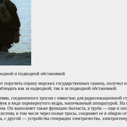
дводной и подводной обстановкой
ют поручить охрану морских государственных границ, получил
людать как за надводной, так и за подводной обстановкой.
астями, соединенного тросом с емкостью для радиолокационной с
 буек в виде перевернутого ведра, напичканный аппаратурой. Н
ром. Он выполняет также функцию балласта, а труба — еще и оп
истему, в том числе через полые тросы, соединяет ее в общую се
, с другой — устройства генерации электричества, электрогене