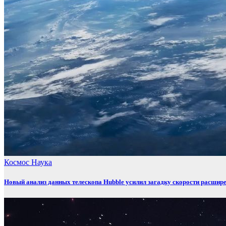
Космос
Наука
Новый анализ данных телескопа Hubble усилил загадку скорости расшир