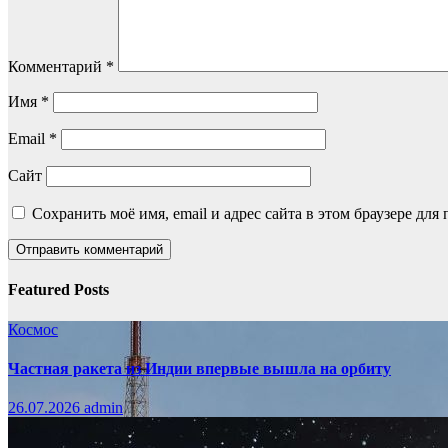
Комментарий
*
Имя
*
Email
*
Сайт
Сохранить моё имя, email и адрес сайта в этом браузере д
Featured Posts
Космос
Частная ракета из Индии впервые вышла на орбиту
26.07.2026
admin