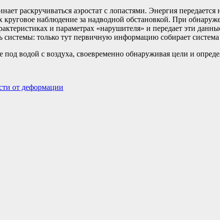
чинает раскручиваться аэростат с лопастями. Энергия передаетс
их круговое наблюдение за надводной обстановкой. При обнару
рактеристиках и параметрах «нарушителя» и передает эти данные
ь системы: только тут первичную информацию собирает система
 под водой с воздуха, своевременно обнаруживая цели и опреде
асти от деформации