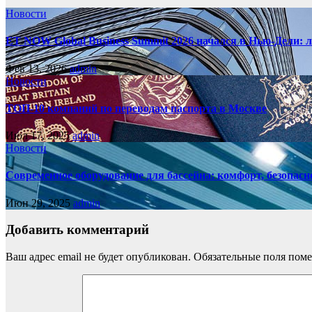
Новости
ET NOW Global Business Summit 2026 начался в Нью‑Дели: 
Фев 13, 2026
admin
Новости
ТОП-10 компаний по переводам паспорта в Москве
Июл 17, 2025
admin
Новости
Современное оборудование для бассейна: комфорт, безопасн
Июн 29, 2025
admin
Добавить комментарий
Ваш адрес email не будет опубликован.
Обязательные поля пом