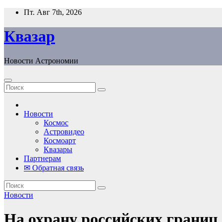
Перейти
Пт. Авг 7th, 2026
к
содержанию
Квазар
Новости Астрономии
Новости
Космос
Астровидео
Космоарт
Квазары
Партнерам
✉ Обратная связь
Новости
На охрану российских границ