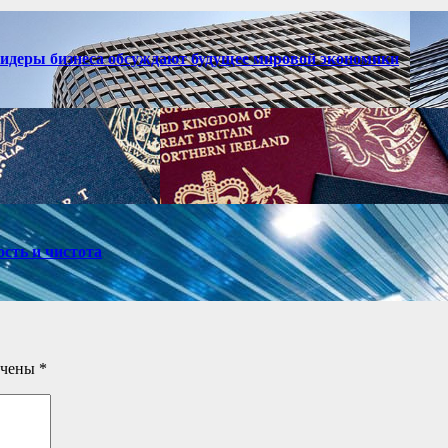
лидеры бизнеса обсуждают будущее мировой экономики
ость и чистота
ечены
*