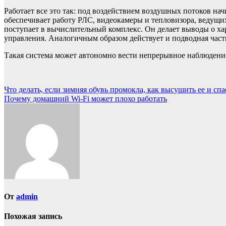
Работает все это так: под воздействием воздушных потоков на
обеспечивает работу РЛС, видеокамеры и тепловизора, ведущ
поступает в вычислительный комплекс. Он делает выводы о ха
управления. Аналогичным образом действует и подводная част
Такая система может автономно вести непрерывное наблюдение
Навигация
Что делать, если зимняя обувь промокла, как высушить ее и сп
Почему домашний Wi-Fi может плохо работать
по
записям
От
admin
Похожая запись