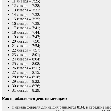
11 января – 7:25;
12 января – 7:28;
13 января – 7:31;
14 января – 7:32;
15 января – 7:35;
16 января – 7:38;
17 января – 7:41;
18 января – 7:44;
19 января – 7:47;
20 января – 7:50;
21 января – 7:54;
22 января – 7:57;
23 января – 8:01;
24 января – 8:04;
25 января – 8:08;
26 января – 8:11;
27 января – 8:15;
28 января – 8:18;
29 января – 8:22;
30 января – 8:26;
31 января – 8:29.
Как прибавляется день по месяцам:
с начала февраля длина дня равняется 8:34, в середине мес