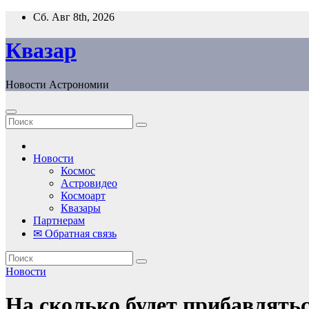
Перейти
Сб. Авг 8th, 2026
к
содержанию
Квазар
Новости Астрономии
Новости
Космос
Астровидео
Космоарт
Квазары
Партнерам
✉ Обратная связь
Новости
На сколько будет прибавлятьс