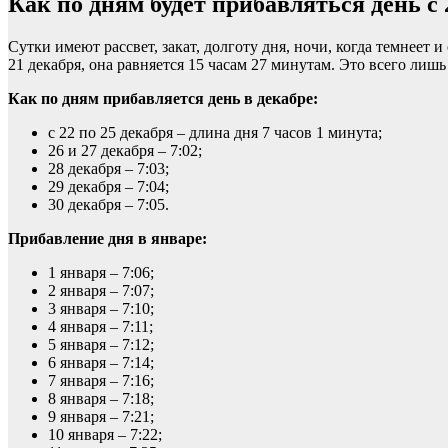
Как по дням будет прибавляться день с 
Сутки имеют рассвет, закат, долготу дня, ночи, когда темнеет и
21 декабря, она равняется 15 часам 27 минутам. Это всего ли
Как по дням прибавляется день в декабре:
с 22 по 25 декабря – длина дня 7 часов 1 минута;
26 и 27 декабря – 7:02;
28 декабря – 7:03;
29 декабря – 7:04;
30 декабря – 7:05.
Прибавление дня в январе:
1 января – 7:06;
2 января – 7:07;
3 января – 7:10;
4 января – 7:11;
5 января – 7:12;
6 января – 7:14;
7 января – 7:16;
8 января – 7:18;
9 января – 7:21;
10 января – 7:22;