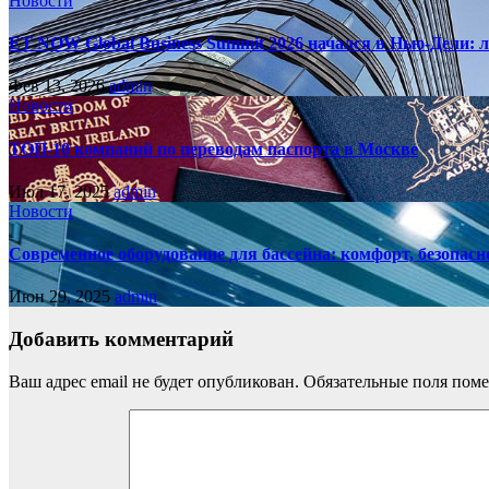
Новости
ET NOW Global Business Summit 2026 начался в Нью‑Дели: 
Фев 13, 2026
admin
Новости
ТОП-10 компаний по переводам паспорта в Москве
Июл 17, 2025
admin
Новости
Современное оборудование для бассейна: комфорт, безопасн
Июн 29, 2025
admin
Добавить комментарий
Ваш адрес email не будет опубликован.
Обязательные поля пом