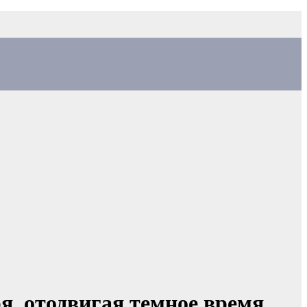
я, отодвигая темное время