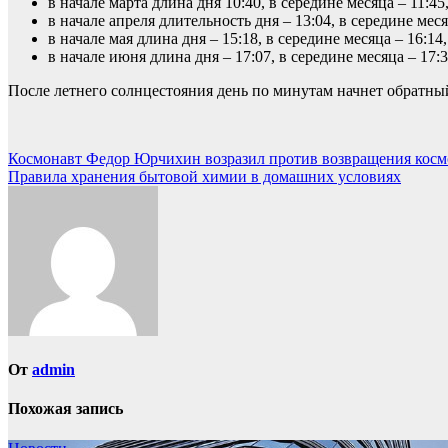
в начале марта длина дня 10:40, в середине месяца – 11:45
в начале апреля длительность дня – 13:04, в середине меся
в начале мая длина дня – 15:18, в середине месяца – 16:14
в начале июня длина дня – 17:07, в середине месяца – 17:3
После летнего солнцестояния день по минутам начнет обратны
Навигация
Космонавт Федор Юрчихин возразил против возвращения косм
Правила хранения бытовой химии в домашних условиях
по
записям
От
admin
Похожая запись