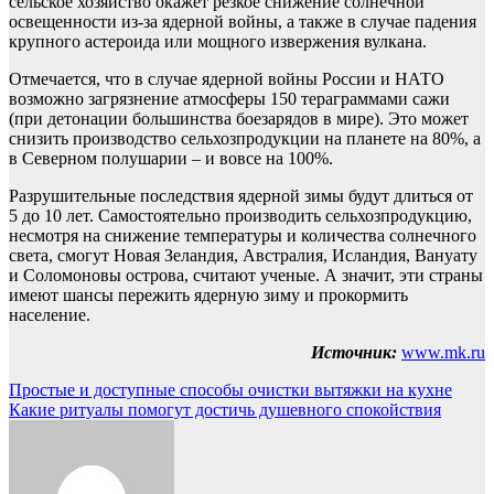
сельское хозяйство окажет резкое снижение солнечной
освещенности из-за ядерной войны, а также в случае падения
крупного астероида или мощного извержения вулкана.
Отмечается, что в случае ядерной войны России и НАТО
возможно загрязнение атмосферы 150 тераграммами сажи
(при детонации большинства боезарядов в мире). Это может
снизить производство сельхозпродукции на планете на 80%, а
в Северном полушарии – и вовсе на 100%.
Разрушительные последствия ядерной зимы будут длиться от
5 до 10 лет. Самостоятельно производить сельхозпродукцию,
несмотря на снижение температуры и количества солнечного
света, смогут Новая Зеландия, Австралия, Исландия, Вануату
и Соломоновы острова, считают ученые. А значит, эти страны
имеют шансы пережить ядерную зиму и прокормить
население.
Источник:
www.mk.ru
Навигация
Простые и доступные способы очистки вытяжки на кухне
Какие ритуалы помогут достичь душевного спокойствия
по
записям