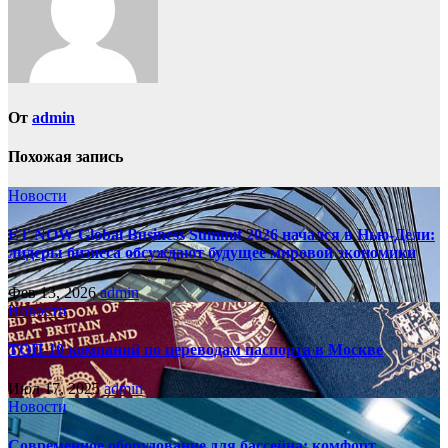
От
admin
Похожая запись
Новости
ET NOW Global Business Summit 2026 начался в Нью‑Дели:
лидеры бизнеса обсуждают будущее мировой экономики
Фев 13, 2026
admin
Новости
ТОП-10 компаний по переводам паспорта в Москве
Июл 17, 2025
admin
Новости
Современное оборудование для бассейна: комфорт,