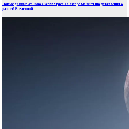
Новые данные от James Webb Space Telescope меняют представления о
ранней Вселенной