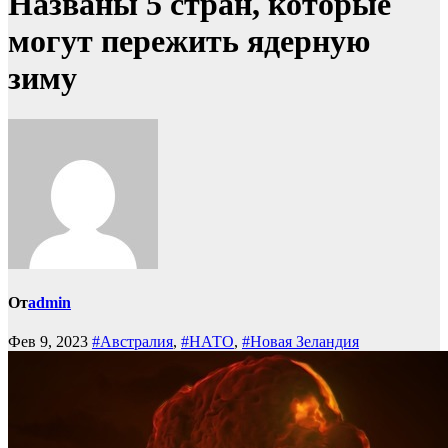
Названы 5 стран, которые
могут пережить ядерную
зиму
От
admin
Фев 9, 2023
#Австралия
,
#НАТО
,
#Новая Зеландия