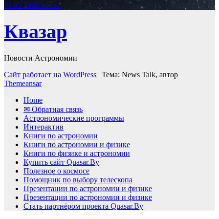
01.03.2026
admin
Квазар
Новости Астрономии
Сайт работает на WordPress
|
Тема: News Talk, автор
Themeansar
Home
✉ Обратная связь
Астрономические программы
Интерактив
Книги по астрономии
Книги по астрономии и физике
Книги по физике и астрономии
Купить сайт Quasar.By
Полезное о космосе
Помощник по выбору телескопа
Презентации по астрономии и физике
Презентации по астрономии и физике
Стать партнёром проекта Quasar.By