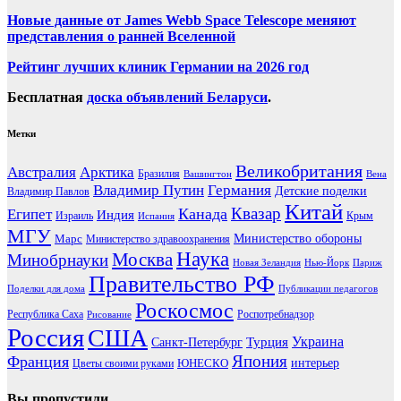
Новые данные от James Webb Space Telescope меняют
представления о ранней Вселенной
Рейтинг лучших клиник Германии на 2026 год
Бесплатная
доска объявлений Беларуси
.
Метки
Великобритания
Австралия
Арктика
Бразилия
Вашингтон
Вена
Владимир Путин
Германия
Детские поделки
Владимир Павлов
Китай
Канада
Квазар
Египет
Индия
Израиль
Крым
Испания
МГУ
Марс
Министерство обороны
Министерство здравоохранения
Наука
Москва
Минобрнауки
Новая Зеландия
Нью-Йорк
Париж
Правительство РФ
Поделки для дома
Публикации педагогов
Роскосмос
Республика Саха
Роспотребнадзор
Рисование
Россия
США
Украина
Турция
Санкт-Петербург
Франция
Япония
ЮНЕСКО
интерьер
Цветы своими руками
Вы пропустили