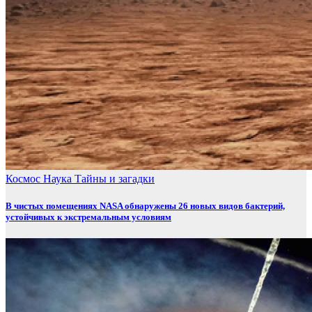
Космос
Наука
Тайны и загадки
В чистых помещениях NASA обнаружены 26 новых видов бактерий,
устойчивых к экстремальным условиям