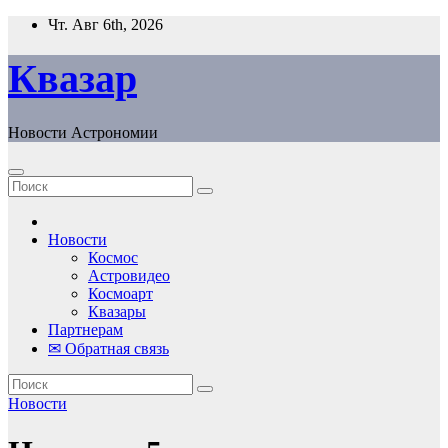
Перейти
Чт. Авг 6th, 2026
к
содержанию
Квазар
Новости Астрономии
Новости
Космос
Астровидео
Космоарт
Квазары
Партнерам
✉ Обратная связь
Новости