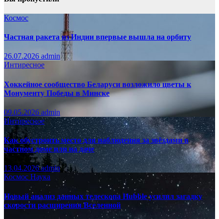
Космос
Частная ракета из Индии впервые вышла на орбиту
26.07.2026
admin
Интиресное
Хоккейное сообщество Беларуси возложило цветы к
Монументу Победы в Минске
09.05.2026
admin
Интиресное
Как обустроить место для наблюдения за звёздами в
частном доме или на даче
13.04.2026
admin
Космос
Наука
Новый анализ данных телескопа Hubble усилил загадку
скорости расширения Вселенной