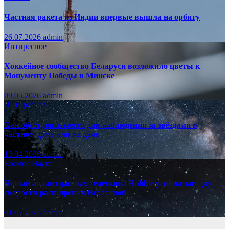
Частная ракета из Индии впервые вышла на орбиту
26.07.2026
admin
Интиресное
Хоккейное сообщество Беларуси возложило цветы к
Монументу Победы в Минске
09.05.2026
admin
Интиресное
Как обустроить место для наблюдения за звёздами в
частном доме или на даче
13.04.2026
admin
Космос
Наука
Новый анализ данных телескопа Hubble усилил загадку
скорости расширения Вселенной
01.03.2026
admin