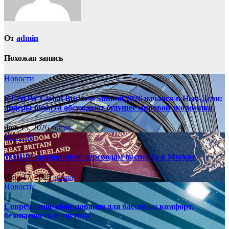
От
admin
Похожая запись
Новости
ET NOW Global Business Summit 2026 начался в Нью‑Дели:
лидеры бизнеса обсуждают будущее мировой экономики
Фев 13, 2026
admin
Новости
ТОП-10 компаний по переводам паспорта в Москве
Июл 17, 2025
admin
Новости
Современное оборудование для бассейна: комфорт,
безопасность и чистота