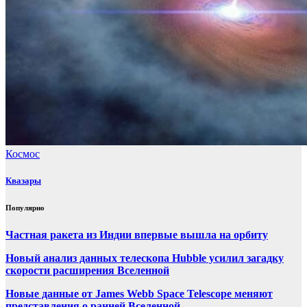
Космос
Квазары
Популярно
Частная ракета из Индии впервые вышла на орбиту
Новый анализ данных телескопа Hubble усилил загадку
скорости расширения Вселенной
Новые данные от James Webb Space Telescope меняют
представления о ранней Вселенной