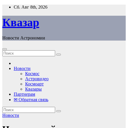
Перейти
Сб. Авг 8th, 2026
к
содержанию
Квазар
Новости Астрономии
Новости
Космос
Астровидео
Космоарт
Квазары
Партнерам
✉ Обратная связь
Новости