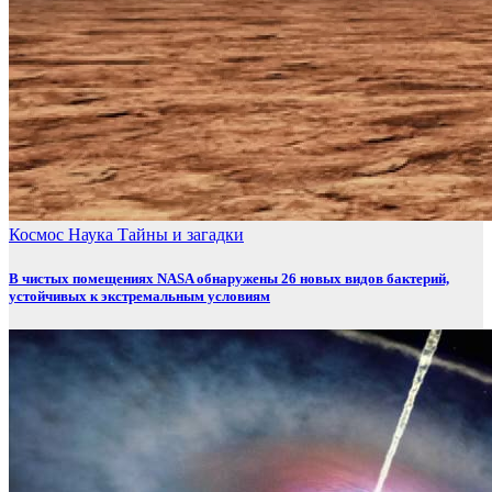
Космос
Наука
Тайны и загадки
В чистых помещениях NASA обнаружены 26 новых видов бактерий,
устойчивых к экстремальным условиям