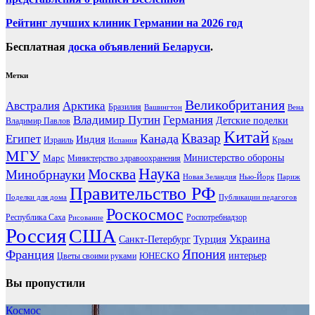
Рейтинг лучших клиник Германии на 2026 год
Бесплатная
доска объявлений Беларуси
.
Метки
Великобритания
Австралия
Арктика
Бразилия
Вашингтон
Вена
Владимир Путин
Германия
Детские поделки
Владимир Павлов
Китай
Канада
Квазар
Египет
Индия
Израиль
Крым
Испания
МГУ
Марс
Министерство обороны
Министерство здравоохранения
Наука
Москва
Минобрнауки
Новая Зеландия
Нью-Йорк
Париж
Правительство РФ
Поделки для дома
Публикации педагогов
Роскосмос
Республика Саха
Роспотребнадзор
Рисование
Россия
США
Украина
Турция
Санкт-Петербург
Франция
Япония
ЮНЕСКО
интерьер
Цветы своими руками
Вы пропустили
Космос