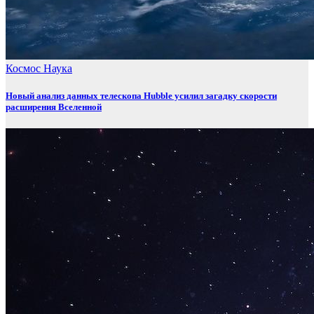
Космос
Наука
Новый анализ данных телескопа Hubble усилил загадку скорости
расширения Вселенной