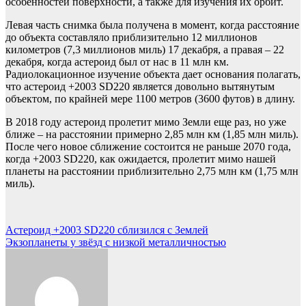
особенностей поверхности, а также для изучения их орбит.
Левая часть снимка была получена в момент, когда расстояние
до объекта составляло приблизительно 12 миллионов
километров (7,3 миллионов миль) 17 декабря, а правая – 22
декабря, когда астероид был от нас в 11 млн км.
Радиолокационное изучение объекта дает основания полагать,
что астероид +2003 SD220 является довольно вытянутым
объектом, по крайней мере 1100 метров (3600 футов) в длину.
В 2018 году астероид пролетит мимо Земли еще раз, но уже
ближе – на расстоянии примерно 2,85 млн км (1,85 млн миль).
После чего новое сближение состоится не раньше 2070 года,
когда +2003 SD220, как ожидается, пролетит мимо нашей
планеты на расстоянии приблизительно 2,75 млн км (1,75 млн
миль).
Навигация
Астероид +2003 SD220 сблизился с Землей
Экзопланеты у звёзд с низкой металличностью
по
записям