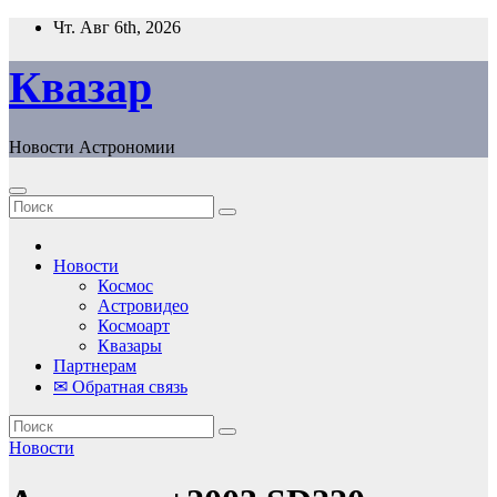
Перейти
Чт. Авг 6th, 2026
к
содержанию
Квазар
Новости Астрономии
Новости
Космос
Астровидео
Космоарт
Квазары
Партнерам
✉ Обратная связь
Новости