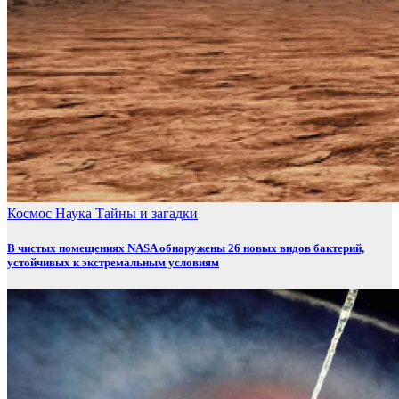
Космос
Наука
Тайны и загадки
В чистых помещениях NASA обнаружены 26 новых видов бактерий,
устойчивых к экстремальным условиям