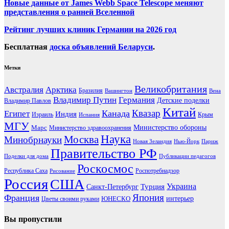
Новые данные от James Webb Space Telescope меняют
представления о ранней Вселенной
Рейтинг лучших клиник Германии на 2026 год
Бесплатная
доска объявлений Беларуси
.
Метки
Великобритания
Австралия
Арктика
Бразилия
Вашингтон
Вена
Владимир Путин
Германия
Детские поделки
Владимир Павлов
Китай
Канада
Квазар
Египет
Индия
Израиль
Крым
Испания
МГУ
Марс
Министерство обороны
Министерство здравоохранения
Наука
Москва
Минобрнауки
Новая Зеландия
Нью-Йорк
Париж
Правительство РФ
Поделки для дома
Публикации педагогов
Роскосмос
Республика Саха
Роспотребнадзор
Рисование
Россия
США
Украина
Турция
Санкт-Петербург
Франция
Япония
ЮНЕСКО
интерьер
Цветы своими руками
Вы пропустили