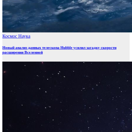
Космос
Наука
Новый анализ данных телескопа Hubble усилил загадку скорости
расширения Вселенной