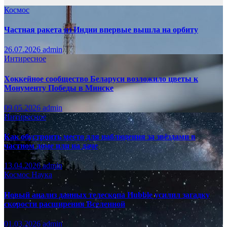
Космос
Частная ракета из Индии впервые вышла на орбиту
26.07.2026
admin
Интиресное
Хоккейное сообщество Беларуси возложило цветы к
Монументу Победы в Минске
09.05.2026
admin
Интиресное
Как обустроить место для наблюдения за звёздами в
частном доме или на даче
13.04.2026
admin
Космос
Наука
Новый анализ данных телескопа Hubble усилил загадку
скорости расширения Вселенной
01.03.2026
admin