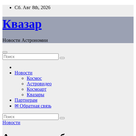
Перейти
Сб. Авг 8th, 2026
к
содержанию
Квазар
Новости Астрономии
Новости
Космос
Астровидео
Космоарт
Квазары
Партнерам
✉ Обратная связь
Новости