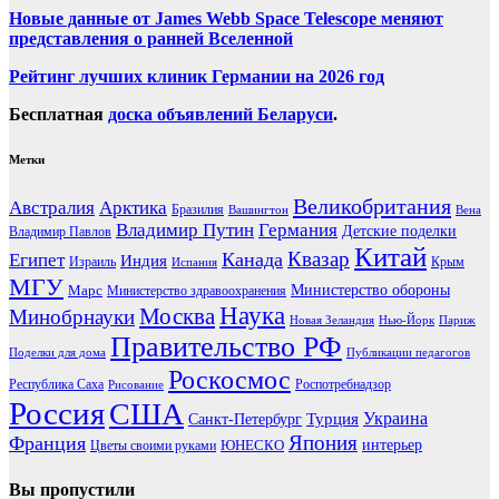
Новые данные от James Webb Space Telescope меняют
представления о ранней Вселенной
Рейтинг лучших клиник Германии на 2026 год
Бесплатная
доска объявлений Беларуси
.
Метки
Великобритания
Австралия
Арктика
Бразилия
Вашингтон
Вена
Владимир Путин
Германия
Детские поделки
Владимир Павлов
Китай
Канада
Квазар
Египет
Индия
Израиль
Крым
Испания
МГУ
Марс
Министерство обороны
Министерство здравоохранения
Наука
Москва
Минобрнауки
Новая Зеландия
Нью-Йорк
Париж
Правительство РФ
Поделки для дома
Публикации педагогов
Роскосмос
Республика Саха
Роспотребнадзор
Рисование
Россия
США
Украина
Турция
Санкт-Петербург
Франция
Япония
ЮНЕСКО
интерьер
Цветы своими руками
Вы пропустили