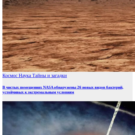
Космос
Наука
Тайны и загадки
В чистых помещениях NASA обнаружены 26 новых видов бактерий,
устойчивых к экстремальным условиям