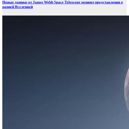
Новые данные от James Webb Space Telescope меняют представления о
ранней Вселенной