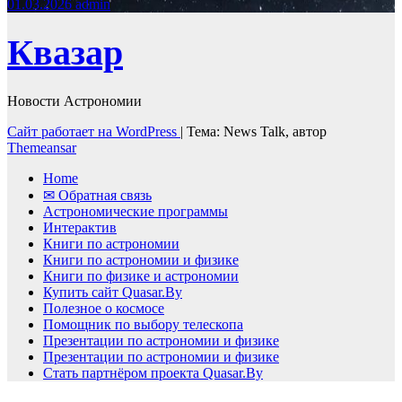
01.03.2026
admin
Квазар
Новости Астрономии
Сайт работает на WordPress
|
Тема: News Talk, автор
Themeansar
Home
✉ Обратная связь
Астрономические программы
Интерактив
Книги по астрономии
Книги по астрономии и физике
Книги по физике и астрономии
Купить сайт Quasar.By
Полезное о космосе
Помощник по выбору телескопа
Презентации по астрономии и физике
Презентации по астрономии и физике
Стать партнёром проекта Quasar.By