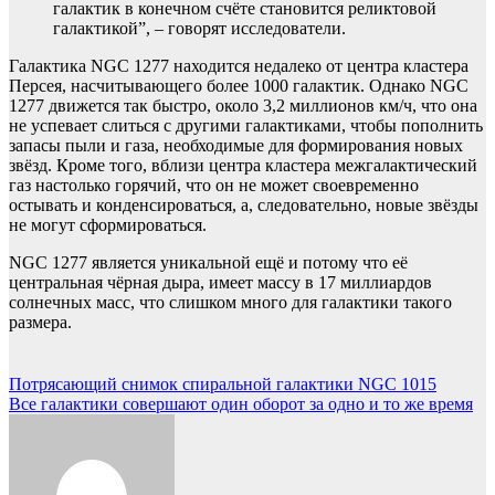
галактик в конечном счёте становится реликтовой
галактикой”, – говорят исследователи.
Галактика NGC 1277 находится недалеко от центра кластера
Персея, насчитывающего более 1000 галактик. Однако NGC
1277 движется так быстро, около 3,2 миллионов км/ч, что она
не успевает слиться с другими галактиками, чтобы пополнить
запасы пыли и газа, необходимые для формирования новых
звёзд. Кроме того, вблизи центра кластера межгалактический
газ настолько горячий, что он не может своевременно
остывать и конденсироваться, а, следовательно, новые звёзды
не могут сформироваться.
NGC 1277 является уникальной ещё и потому что её
центральная чёрная дыра, имеет массу в 17 миллиардов
солнечных масс, что слишком много для галактики такого
размера.
Навигация
Потрясающий снимок спиральной галактики NGC 1015
Все галактики совершают один оборот за одно и то же время
по
записям