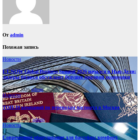
От
admin
Похожая запись
Новости
ET NOW Global Business Summit 2026 начался в Нью‑Дели:
лидеры бизнеса обсуждают будущее мировой экономики
Фев 13, 2026
admin
Новости
ТОП-10 компаний по переводам паспорта в Москве
Июл 17, 2025
admin
Новости
Современное оборудование для бассейна: комфорт,