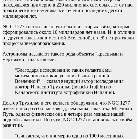
находящаяся примерно в 220 миллионах световых лет от нас,
практически не изменялась в течении последних десяти
миллиардов лет.
NGC 1277 состоит исключительно из старых звёзд, которые
сформировались около 10 миллиардов лет назад. И, в отличие
от других галактик в местной Вселенной, в ней не протекали
процессы звездообразования.
Астрономы называют такого рода объекты “красными и
мёртвыми” галактиками.
“Благодаря исследованию таких галактик мы
можем понять какие условия были в ранней
Вселенной”, – сказал ведущий автор исследования
доктор Игнасио Трухильо (Ignacio Trujillo) из
Канарского института астрофизики (Испания).
Доктор Трухильо и его коллеги обнаружили, что NGC 1277
имеет в два раза больше звёзд, чем наша галактика Млечный
Путь, однако физически она в четыре раза меньше нашей
родной галактики. По сути, NGC 1277 остановилась в своём
развитии.
“Считается, что примерно одна из 1000 массивных