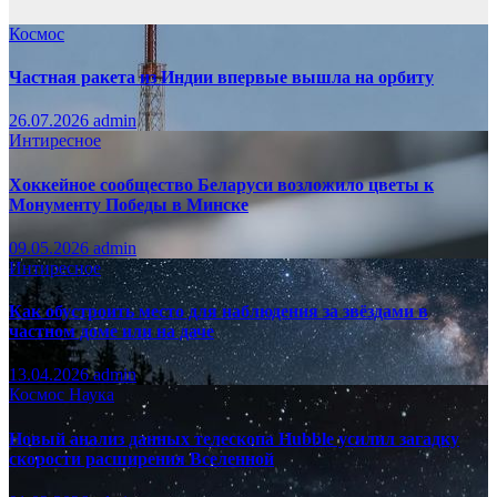
Космос
Частная ракета из Индии впервые вышла на орбиту
26.07.2026
admin
Интиресное
Хоккейное сообщество Беларуси возложило цветы к
Монументу Победы в Минске
09.05.2026
admin
Интиресное
Как обустроить место для наблюдения за звёздами в
частном доме или на даче
13.04.2026
admin
Космос
Наука
Новый анализ данных телескопа Hubble усилил загадку
скорости расширения Вселенной