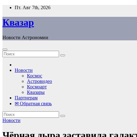
Перейти
Пт. Авг 7th, 2026
к
содержанию
Квазар
Новости Астрономии
Новости
Космос
Астровидео
Космоарт
Квазары
Партнерам
✉ Обратная связь
Новости
Чёрная дыра заставила галакт