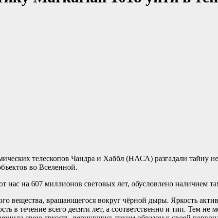
ических телескопов Чандра и Хаббл (НАСА) разгадали тайну не
объектов во Вселенной.
 от нас на 607 миллионов световых лет, обусловлено наличием т
ретого вещества, вращающегося вокруг чёрной дыры. Яркость акт
ть в течение всего десяти лет, а соответственно и тип. Тем не м
зменила свою яркость, вернувшись таким образом к своей перво