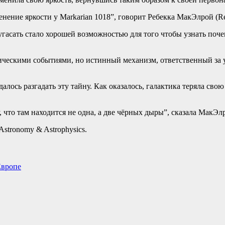
нение яркости у Markarian 1018”, говорит Ребекка МакЭлрой (Re
 угасать стало хорошей возможностью для того чтобы узнать поч
ческими событиями, но истинный механизм, ответственный за у
лось разгадать эту тайну. Как оказалось, галактика теряла сво
 что там находится не одна, а две чёрных дыры”, сказала МакЭл
stronomy & Astrophysics.
Европе