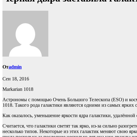
От
admin
Сен 18, 2016
Markarian 1018
Астрономы с помощью Очень Большого Телескопа (ESO) и косм
1018. Такого рода галактики являются одними из самых ярких 
Как оказалось, уменьшение яркости ядра галактики, удалённой
Считается, что галактики светят так ярко, из-за сильно разог
несколько типов. Некоторые из этих галактик меняют свою яркос
числа поскольку за последние несколько лет она уже дважды и