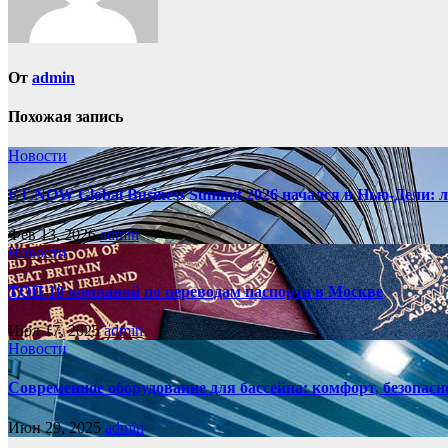
От
admin
Похожая запись
Новости
ET NOW Global Business Summit 2026 начался в Нью‑Дели: 
Фев 13, 2026
admin
Новости
ТОП-10 компаний по переводам паспорта в Москве
Июл 17, 2025
admin
Новости
Современное оборудование для бассейна: комфорт, безопасн
Июн 29, 2025
admin