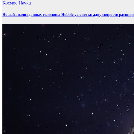
Космос
Наука
Новый анализ данных телескопа Hubble усилил загадку скорости расшир