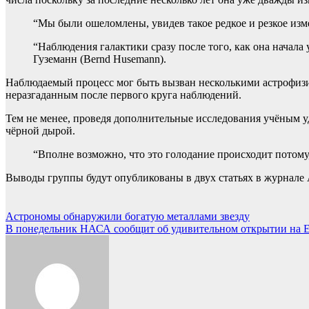
“Мы были ошеломлены, увидев такое редкое и резкое изме
“Наблюдения галактики сразу после того, как она начала
Гуземанн (Bernd Husemann).
Наблюдаемый процесс мог быть вызван несколькими астрофизи
неразгаданным после первого круга наблюдений.
Тем не менее, проведя дополнительные исследования учёным уда
чёрной дырой.
“Вполне возможно, что это голодание происходит потому,
Выводы группы будут опубликованы в двух статьях в журнале A
Навигация
Астрономы обнаружили богатую металлами звезду
В понедельник НАСА сообщит об удивительном открытии на 
по
записям