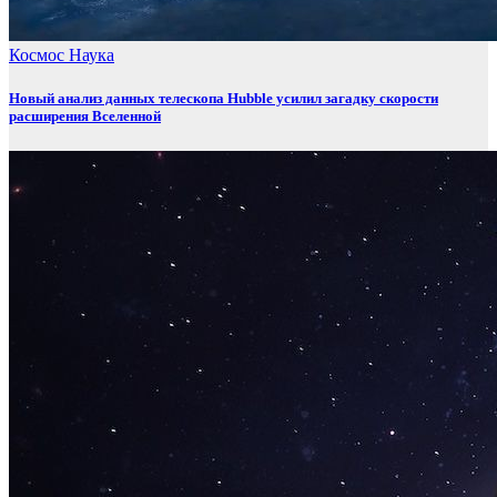
Космос
Наука
Новый анализ данных телескопа Hubble усилил загадку скорости
расширения Вселенной