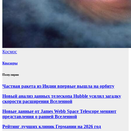
Космос
Квазары
Популярно
Частная ракета из Индии впервые вышла на орбиту
Новый анализ данных телескопа Hubble усилил загадку
скорости расширения Вселенной
Новые данные от James Webb Space Telescope меняют
представления о ранней Вселенной
Рейтинг лучших клиник Германии на 2026 год