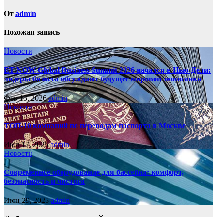
От
admin
Похожая запись
Новости
ET NOW Global Business Summit 2026 начался в Нью‑Дели:
лидеры бизнеса обсуждают будущее мировой экономики
Фев 13, 2026
admin
Новости
ТОП-10 компаний по переводам паспорта в Москве
Июл 17, 2025
admin
Новости
Современное оборудование для бассейна: комфорт,
безопасность и чистота
Июн 29, 2025
admin