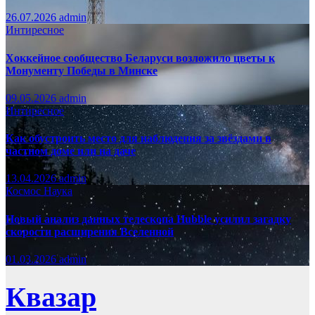
26.07.2026
admin
Интиресное
Хоккейное сообщество Беларуси возложило цветы к
Монументу Победы в Минске
09.05.2026
admin
Интиресное
Как обустроить место для наблюдения за звёздами в
частном доме или на даче
13.04.2026
admin
Космос
Наука
Новый анализ данных телескопа Hubble усилил загадку
скорости расширения Вселенной
01.03.2026
admin
Квазар