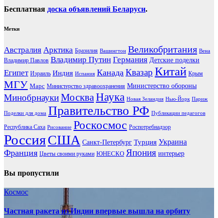
Бесплатная
доска объявлений Беларуси
.
Метки
Великобритания
Австралия
Арктика
Бразилия
Вашингтон
Вена
Владимир Путин
Германия
Детские поделки
Владимир Павлов
Китай
Канада
Квазар
Египет
Индия
Израиль
Крым
Испания
МГУ
Марс
Министерство обороны
Министерство здравоохранения
Наука
Москва
Минобрнауки
Новая Зеландия
Нью-Йорк
Париж
Правительство РФ
Поделки для дома
Публикации педагогов
Роскосмос
Республика Саха
Роспотребнадзор
Рисование
Россия
США
Украина
Турция
Санкт-Петербург
Франция
Япония
ЮНЕСКО
интерьер
Цветы своими руками
Вы пропустили
Космос
Частная ракета из Индии впервые вышла на орбиту