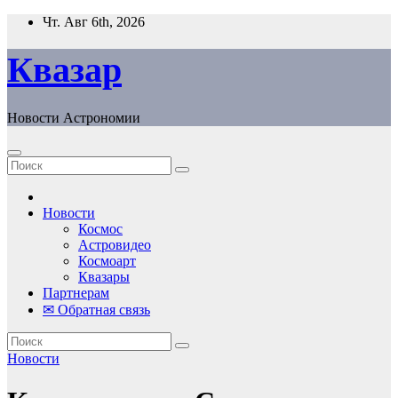
Перейти
Чт. Авг 6th, 2026
к
содержанию
Квазар
Новости Астрономии
Новости
Космос
Астровидео
Космоарт
Квазары
Партнерам
✉ Обратная связь
Новости