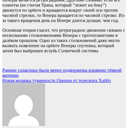
планеты (не считая Урана, который “лежит на боку”)
движутся по орбите и вращаются вокруг своей оси против
часовой стрелки, то Венера вращается по часовой стрелке. Из-
за такого вращения день на Венере длится дольше, чем год.
Основная теория гласит, что ретроградное движение связано с
несколькими столкновениями Венеры с протопланетами в
далёком прошлом. Одно из таких столкновений даже могло
вызвать появление на орбите Венеры спутника, который
затем был выброшен вглубь Солнечной системы.
Навигация
Ранние галактики были менее подвержены влиянию тёмной
материи
по
Новая мозаика туманности Ориона от телескопа Хаббл
записям