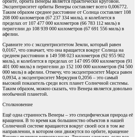
орбите, орбита Венеры является практически круговой.
Эксцентриситет орбиты Венеры составляет всего 0,006772.
Таким образом среднее расстояние от Солнца составляет 108
208 000 километров (67 237 334 миль), и колеблется в
пределах от 107 477 000 километров (66 783 112 миль) в
перигелии до 108 939 000 километров (67 691 556 миль) в
афелии.
Сравните это с эксцентриситетом Земли, который равен
0,0167, что означает, что она вращается вокруг Солнца на
среднем расстоянии в 149 598 023 километров (92 955 902
миль), и колеблется в пределах от 147 095 000 километров (91
401 000 миль) в перигелии до 152 100 000 километров (94 500
000 миль) в афелии. Отмечу, что эксцентриситет Марса равен
0,0934, а эксцентриситет Меркурия 0,2056 – это самый
высокий показатель среди всех планет Солнечной системы.
Таким образом, можно сказать, что Венера является довольно
необычной планетой.
Столкновение
Ещё одна странность Венеры – это специфическая природа её
вращения. В то время как большинство объектов в нашей
Солнечной системе вращаются вокруг своей оси в том же
направлении, в котором они движутся по орбите, вращение
Венеры является ретроградным. Другими словами, если все