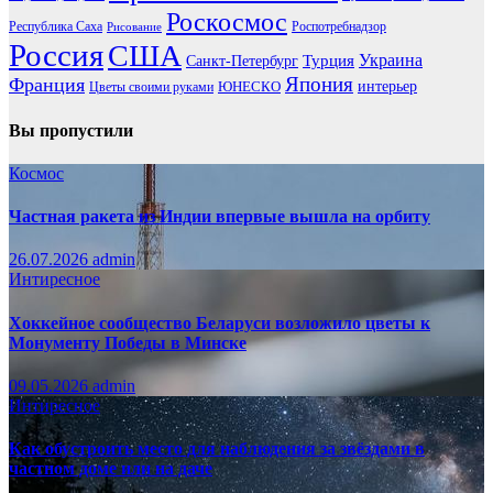
Роскосмос
Республика Саха
Роспотребнадзор
Рисование
Россия
США
Украина
Турция
Санкт-Петербург
Франция
Япония
ЮНЕСКО
интерьер
Цветы своими руками
Вы пропустили
Космос
Частная ракета из Индии впервые вышла на орбиту
26.07.2026
admin
Интиресное
Хоккейное сообщество Беларуси возложило цветы к
Монументу Победы в Минске
09.05.2026
admin
Интиресное
Как обустроить место для наблюдения за звёздами в
частном доме или на даче