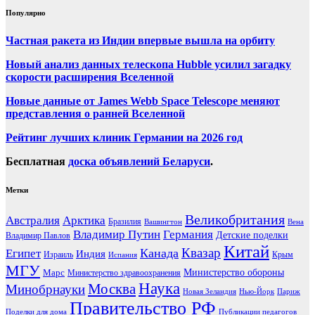
Популярно
Частная ракета из Индии впервые вышла на орбиту
Новый анализ данных телескопа Hubble усилил загадку
скорости расширения Вселенной
Новые данные от James Webb Space Telescope меняют
представления о ранней Вселенной
Рейтинг лучших клиник Германии на 2026 год
Бесплатная
доска объявлений Беларуси
.
Метки
Великобритания
Австралия
Арктика
Бразилия
Вашингтон
Вена
Владимир Путин
Германия
Детские поделки
Владимир Павлов
Китай
Канада
Квазар
Египет
Индия
Израиль
Крым
Испания
МГУ
Марс
Министерство обороны
Министерство здравоохранения
Наука
Москва
Минобрнауки
Новая Зеландия
Нью-Йорк
Париж
Правительство РФ
Поделки для дома
Публикации педагогов