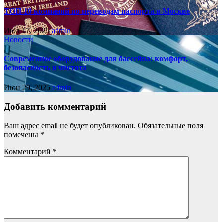
ТОП-10 компаний по переводам паспорта в Москве
Июл 17, 2025
admin
Новости
Современное оборудование для бассейна: комфорт,
безопасность и чистота
Июн 29, 2025
admin
Добавить комментарий
Ваш адрес email не будет опубликован.
Обязательные поля
помечены
*
Комментарий
*