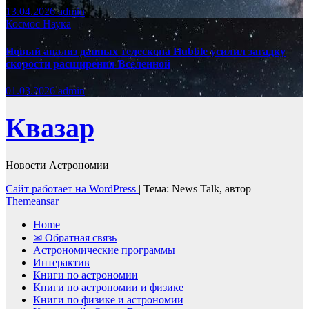
13.04.2026
admin
Космос
Наука
Новый анализ данных телескопа Hubble усилил загадку
скорости расширения Вселенной
01.03.2026
admin
Квазар
Новости Астрономии
Сайт работает на WordPress
|
Тема: News Talk, автор
Themeansar
Home
✉ Обратная связь
Астрономические программы
Интерактив
Книги по астрономии
Книги по астрономии и физике
Книги по физике и астрономии