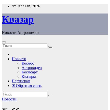
Перейти
Чт. Авг 6th, 2026
к
содержанию
Квазар
Новости Астрономии
Новости
Космос
Астровидео
Космоарт
Квазары
Партнерам
✉ Обратная связь
Новости