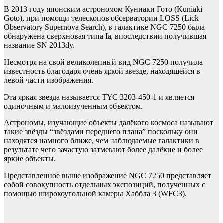
В 2013 году японским астрономом Куниаки Гото (Kuniaki
Goto), при помощи телескопов обсерватории LOSS (Lick
Observatory Supernova Search), в галактике NGC 7250 была
обнаружена сверхновая типа Ia, впоследствии получившая
название SN 2013dy.
Несмотря на свой великолепный вид NGC 7250 получила
известность благодаря очень яркой звезде, находящейся в
левой части изображения.
Эта яркая звезда называется TYC 3203-450-1 и является
одиночным и малоизученным объектом.
Астрономы, изучающие объекты далёкого космоса называют
такие звёзды “звёздами переднего плана” поскольку они
находятся намного ближе, чем наблюдаемые галактики в
результате чего зачастую затмевают более далёкие и более
яркие объекты.
Представленное выше изображение NGC 7250 представляет
собой совокупность отдельных экспозиций, полученных с
помощью широкоугольной камеры Хаббла 3 (WFC3).