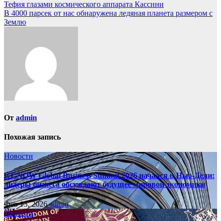
Навигация
Тефия глазами космического аппарата Кассини
В 4000 парсек от нас обнаружена ледяная планета размером с
по
Землю
записям
От
admin
Похожая запись
Новости
ET NOW Global Business Summit 2026 начался в Нью‑Дели:
лидеры бизнеса обсуждают будущее мировой экономики
Фев 13, 2026
admin
Новости