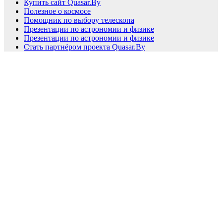
Купить сайт Quasar.By
Полезное о космосе
Помощник по выбору телескопа
Презентации по астрономии и физике
Презентации по астрономии и физике
Стать партнёром проекта Quasar.By