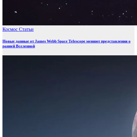
Космос
Статьи
Новые данные от James Webb Space Telescope меняют представления о
ранней Вселенной