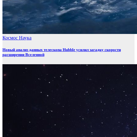
Космос
Наука
Новый анализ данных телескопа Hubble усилил загадку скорости
расширения Вселенной