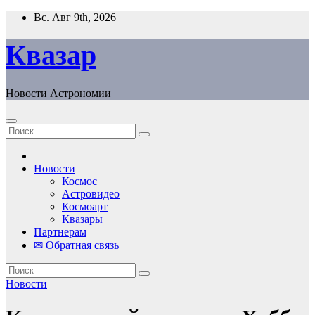
Перейти
Вс. Авг 9th, 2026
к
содержанию
Квазар
Новости Астрономии
Новости
Космос
Астровидео
Космоарт
Квазары
Партнерам
✉ Обратная связь
Новости