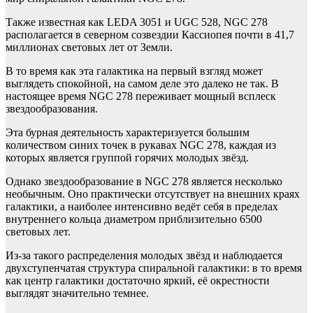
Также известная как LEDA 3051 и UGC 528, NGC 278
располагается в северном созвездии Кассиопея почти в 41,7
миллионах световых лет от Земли.
В то время как эта галактика на первый взгляд может
выглядеть спокойной, на самом деле это далеко не так. В
настоящее время NGC 278 переживает мощный всплеск
звездообразования.
Эта бурная деятельность характеризуется большим
количеством синих точек в рукавах NGC 278, каждая из
которых является группой горячих молодых звёзд.
Однако звездообразование в NGC 278 является несколько
необычным. Оно практически отсутствует на внешних краях
галактики, а наиболее интенсивно ведёт себя в пределах
внутреннего кольца диаметром приблизительно 6500
световых лет.
Из-за такого распределения молодых звёзд и наблюдается
двухступенчатая структура спиральной галактики: в то время
как центр галактики достаточно яркий, её окрестности
выглядят значительно темнее.