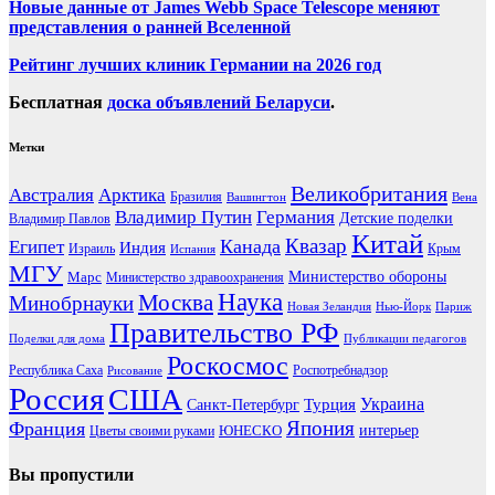
Новые данные от James Webb Space Telescope меняют
представления о ранней Вселенной
Рейтинг лучших клиник Германии на 2026 год
Бесплатная
доска объявлений Беларуси
.
Метки
Великобритания
Австралия
Арктика
Бразилия
Вашингтон
Вена
Владимир Путин
Германия
Детские поделки
Владимир Павлов
Китай
Канада
Квазар
Египет
Индия
Израиль
Крым
Испания
МГУ
Марс
Министерство обороны
Министерство здравоохранения
Наука
Москва
Минобрнауки
Новая Зеландия
Нью-Йорк
Париж
Правительство РФ
Поделки для дома
Публикации педагогов
Роскосмос
Республика Саха
Роспотребнадзор
Рисование
Россия
США
Украина
Турция
Санкт-Петербург
Франция
Япония
ЮНЕСКО
интерьер
Цветы своими руками
Вы пропустили