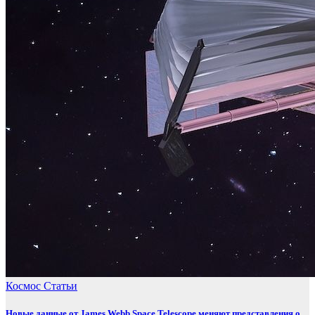
Космос
Статьи
Новые данные от James Webb Space Telescope меняют представления о