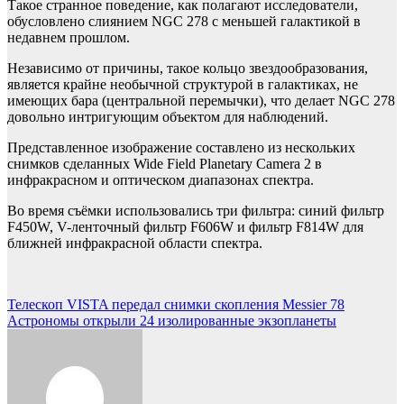
Такое странное поведение, как полагают исследователи,
обусловлено слиянием NGC 278 с меньшей галактикой в
недавнем прошлом.
Независимо от причины, такое кольцо звездообразования,
является крайне необычной структурой в галактиках, не
имеющих бара (центральной перемычки), что делает NGC 278
довольно интригующим объектом для наблюдений.
Представленное изображение составлено из нескольких
снимков сделанных Wide Field Planetary Camera 2 в
инфракрасном и оптическом диапазонах спектра.
Во время съёмки использовались три фильтра: синий фильтр
F450W, V-ленточный фильтр F606W и фильтр F814W для
ближней инфракрасной области спектра.
Навигация
Телескоп VISTA передал снимки скопления Messier 78
Астрономы открыли 24 изолированные экзопланеты
по
записям