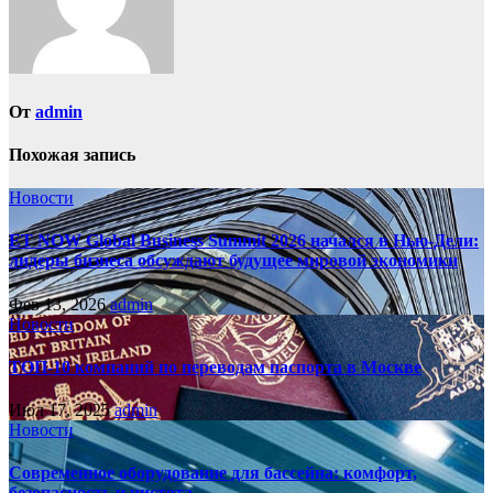
От
admin
Похожая запись
Новости
ET NOW Global Business Summit 2026 начался в Нью‑Дели:
лидеры бизнеса обсуждают будущее мировой экономики
Фев 13, 2026
admin
Новости
ТОП-10 компаний по переводам паспорта в Москве
Июл 17, 2025
admin
Новости
Современное оборудование для бассейна: комфорт,
безопасность и чистота