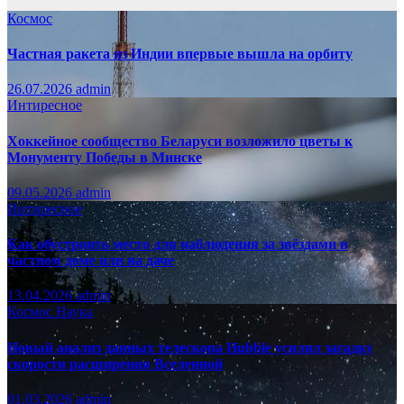
Космос
Частная ракета из Индии впервые вышла на орбиту
26.07.2026
admin
Интиресное
Хоккейное сообщество Беларуси возложило цветы к
Монументу Победы в Минске
09.05.2026
admin
Интиресное
Как обустроить место для наблюдения за звёздами в
частном доме или на даче
13.04.2026
admin
Космос
Наука
Новый анализ данных телескопа Hubble усилил загадку
скорости расширения Вселенной
01.03.2026
admin