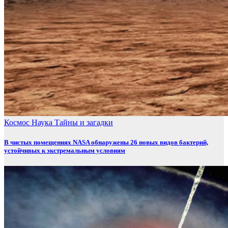
Космос
Наука
Тайны и загадки
В чистых помещениях NASA обнаружены 26 новых видов бактерий,
устойчивых к экстремальным условиям