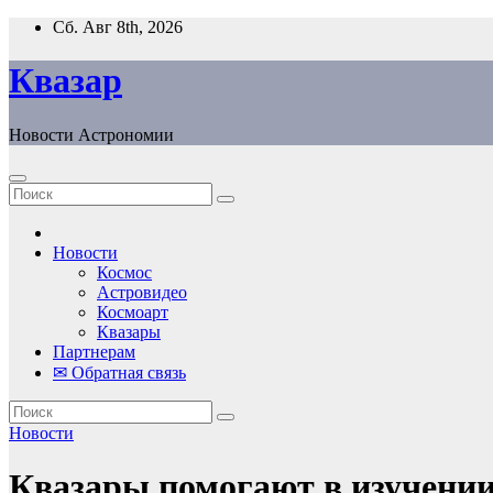
Перейти
Сб. Авг 8th, 2026
к
содержанию
Квазар
Новости Астрономии
Новости
Космос
Астровидео
Космоарт
Квазары
Партнерам
✉ Обратная связь
Новости
Квазары помогают в изучении