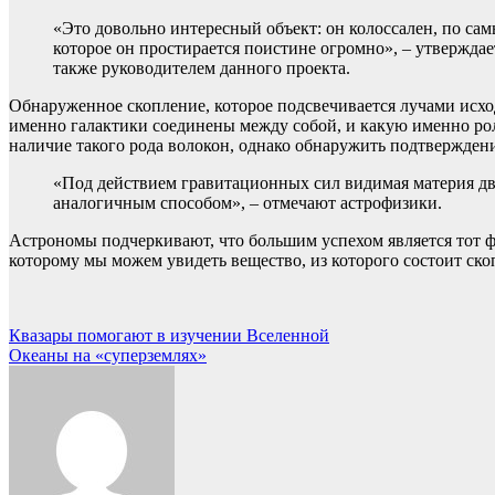
«Это довольно интересный объект: он колоссален, по са
которое он простирается поистине огромно», – утвержда
также руководителем данного проекта.
Обнаруженное скопление, которое подсвечивается лучами исхо
именно галактики соединены между собой, и какую именно рол
наличие такого рода волокон, однако обнаружить подтверждени
«Под действием гравитационных сил видимая материя дв
аналогичным способом», – отмечают астрофизики.
Астрономы подчеркивают, что большим успехом является тот фа
которому мы можем увидеть вещество, из которого состоит ско
Навигация
Квазары помогают в изучении Вселенной
Океаны на «суперземлях»
по
записям