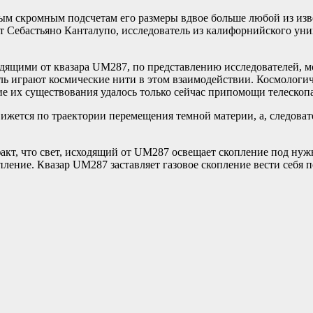
мым скромным подсчетам его размеры вдвое больше любой из изв
ет Себастьяно Канталупо, исследователь из калифорнийского ун
дящими от квазара UM287, по представлению исследователей, м
ь играют космические нити в этом взаимодействии. Космологич
е их существования удалось только сейчас припомощи телескопа
ижется по траектории перемещения темной материи, а, следова
кт, что свет, исходящий от UM287 освещает скопление под нужн
пление. Квазар UM287 заставляет газовое скопление вести себя