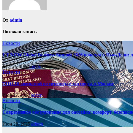
От
admin
Похожая запись
Новости
ET NOW Global Business Summit 2026 начался в Нью‑Дели: 
Фев 13, 2026
admin
Новости
ТОП-10 компаний по переводам паспорта в Москве
Июл 17, 2025
admin
Новости
Современное оборудование для бассейна: комфорт, безопасн
Июн 29, 2025
admin