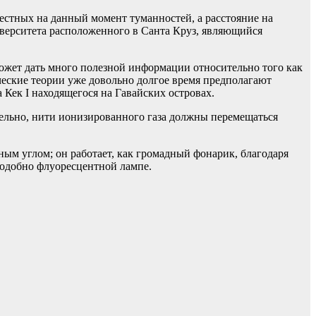
естных на данный момент туманностей, а расстояние на
иверситета расположенного в Санта Круз, являющийся
ожет дать много полезной информации относительно того как
еские теории уже довольно долгое время предполагают
 Кек I находящегося на Гавайских островах.
тельно, нити ионизированного газа должны перемещаться
ым углом; он работает, как громадный фонарик, благодаря
 подобно флуоресцентной лампе.