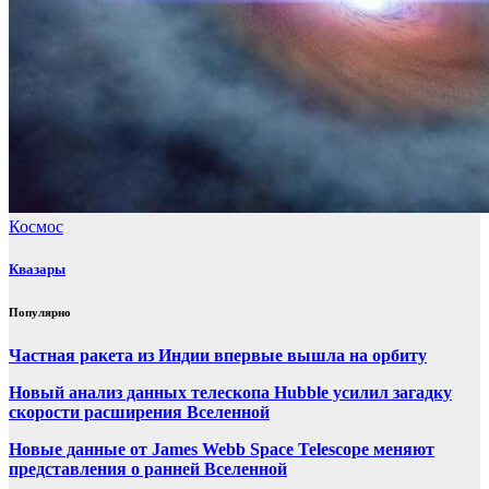
Космос
Квазары
Популярно
Частная ракета из Индии впервые вышла на орбиту
Новый анализ данных телескопа Hubble усилил загадку
скорости расширения Вселенной
Новые данные от James Webb Space Telescope меняют
представления о ранней Вселенной