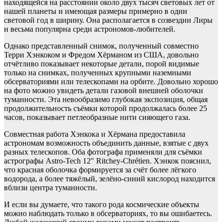
находящейся на расстоянии около двух тысяч световых лет от
нашей планеты и имеющая размеры примерно в один
световой год в ширину. Она располагается в созвездии Лиры
и весьма популярна среди астрономов-любителей.
Однако представленный снимок, полученный совместно
Терри Хэнкоком и Фредом Хёрманом из США, довольно
отчётливо показывает некоторые детали, порой видимые
только на снимках, полученных крупными наземными
обсерваториями или телескопами на орбите. Довольно хорошо
на фото можно увидеть детали газовой внешней оболочки
туманности. Эта невообразимо глубокая экспозиция, общая
продолжительность съёмки которой продолжалась более 25
часов, показывает петлеобразные нити сияющего газа.
Совместная работа Хэнкока и Хёрмана предоставила
астрономам возможность объединить данные, взятые с двух
разных телескопов. Оба фотографа применяли для съёмки
астрографы Astro-Tech 12″ Ritchey-Chrétien. Хэнкок пояснил,
что красная оболочка формируется за счёт более лёгкого
водорода, а более тяжёлый, зелёно-синий кислород находится
вблизи центра туманности.
И если вы думаете, что такого рода космические объекты
можно наблюдать только в обсерваториях, то вы ошибаетесь.