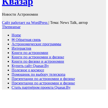
Квазар
Новости Астрономии
Сайт работает на WordPress
|
Тема: News Talk, автор
Themeansar
Home
✉ Обратная связь
Астрономические программы
Интерактив
Книги по астрономии
Книги по астрономии и физике
Книги по физике и астрономии
Купить сайт Quasar.By
Полезное о космосе
Помощник по выбору телескопа
Презентации по астрономии и физике
Презентации по астрономии и физике
Стать партнёром проекта Quasar.By