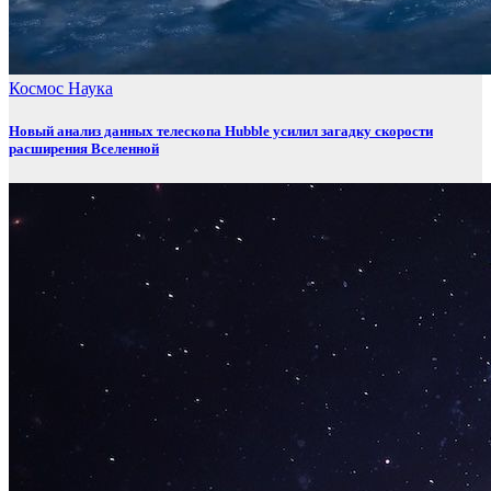
Космос
Наука
Новый анализ данных телескопа Hubble усилил загадку скорости
расширения Вселенной