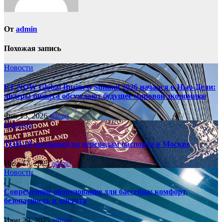
От
admin
Похожая запись
Новости
ET NOW Global Business Summit 2026 начался в Нью‑Дели:
лидеры бизнеса обсуждают будущее мировой экономики
Фев 13, 2026
admin
Новости
ТОП-10 компаний по переводам паспорта в Москве
Июл 17, 2025
admin
Новости
Современное оборудование для бассейна: комфорт,
безопасность и чистота
Июн 29, 2025
admin