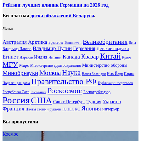
Рейтинг лучших клиник Германии на 2026 год
Бесплатная
доска объявлений Беларуси
.
Метки
Великобритания
Австралия
Арктика
Бразилия
Вашингтон
Вена
Владимир Путин
Германия
Детские поделки
Владимир Павлов
Китай
Канада
Квазар
Египет
Индия
Израиль
Крым
Испания
МГУ
Марс
Министерство обороны
Министерство здравоохранения
Наука
Москва
Минобрнауки
Новая Зеландия
Нью-Йорк
Париж
Правительство РФ
Поделки для дома
Публикации педагогов
Роскосмос
Республика Саха
Роспотребнадзор
Рисование
Россия
США
Украина
Турция
Санкт-Петербург
Франция
Япония
ЮНЕСКО
интерьер
Цветы своими руками
Вы пропустили
Космос