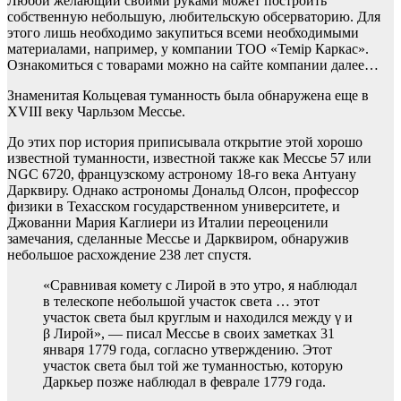
Любой желающий своими руками может построить
собственную небольшую, любительскую обсерваторию. Для
этого лишь необходимо закупиться всеми необходимыми
материалами, например, у компании ТОО «Темiр Каркас».
Ознакомиться с товарами можно на сайте компании далее…
Знаменитая Кольцевая туманность была обнаружена еще в
XVIII веку Чарльзом Мессье.
До этих пор история приписывала открытие этой хорошо
известной туманности, известной также как Мессье 57 или
NGC 6720, французскому астроному 18-го века Антуану
Дарквиру. Однако астрономы Дональд Олсон, профессор
физики в Техасском государственном университете, и
Джованни Мария Каглиери из Италии переоценили
замечания, сделанные Мессье и Дарквиром, обнаружив
небольшое расхождение 238 лет спустя.
«Сравнивая комету с Лирой в это утро, я наблюдал
в телескопе небольшой участок света … этот
участок света был круглым и находился между γ и
β Лирой», — писал Мессье в своих заметках 31
января 1779 года, согласно утверждению. Этот
участок света был той же туманностью, которую
Даркьер позже наблюдал в феврале 1779 года.