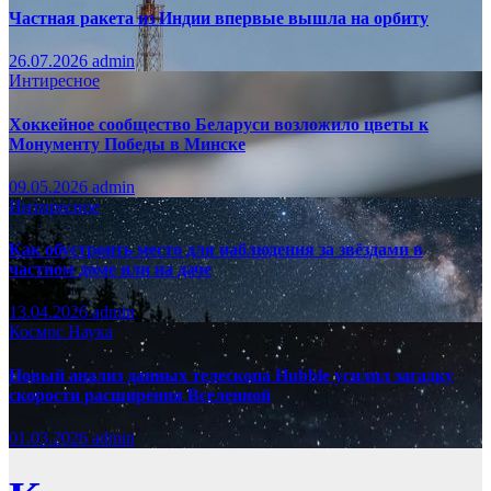
Частная ракета из Индии впервые вышла на орбиту
26.07.2026
admin
Интиресное
Хоккейное сообщество Беларуси возложило цветы к
Монументу Победы в Минске
09.05.2026
admin
Интиресное
Как обустроить место для наблюдения за звёздами в
частном доме или на даче
13.04.2026
admin
Космос
Наука
Новый анализ данных телескопа Hubble усилил загадку
скорости расширения Вселенной
01.03.2026
admin