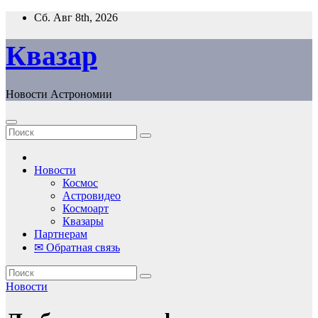
Перейти
Сб. Авг 8th, 2026
к
содержанию
Квазар
Новости Астрономии
Новости
Космос
Астровидео
Космоарт
Квазары
Партнерам
✉ Обратная связь
Новости