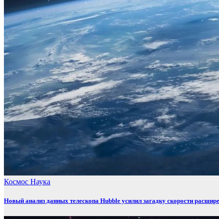
Космос
Наука
Новый анализ данных телескопа Hubble усилил загадку скорости расшир