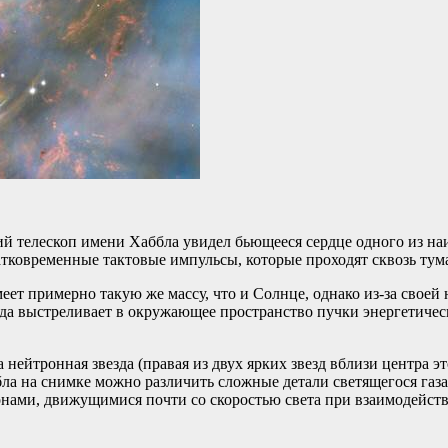
ий телескоп имени Хаббла увидел бьющееся сердце одного из на
ратковременные тактовые импульсы, которые проходят сквозь ту
ет примерно такую же массу, что и Солнце, однако из-за своей
зда выстреливает в окружающее пространство пучки энергетичес
нейтронная звезда (правая из двух ярких звезд вблизи центра э
ла на снимке можно различить сложные детали светящегося газа
ронами, движущимися почти со скоростью света при взаимодейс