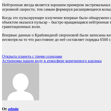
Нейтронная звезда является хорошим примером экстремальных 
огромной скорости, тем самым формируя расширяющееся кольцо
Когда это пульсирующее излучение впервые было обнаружено в
объектом оказался пульсар – быстро вращающаяся нейтронная 
гравитационных волн.
Впервые данные о Крабовидной сверхновой были записаны кита
несмотря на то что расстояние до неё составляет порядка 6500 с
Навигация
Открыта планета с тремя солнцами
Астрономы нашли воду в атмосфере коричневого карлика
по
записям
От
admin