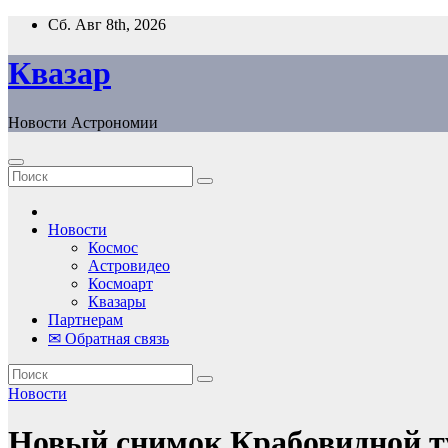
Перейти
Сб. Авг 8th, 2026
к
содержанию
Квазар
Новости Астрономии
Новости
Космос
Астровидео
Космоарт
Квазары
Партнерам
✉ Обратная связь
Новости
Новый снимок Крабовидной т