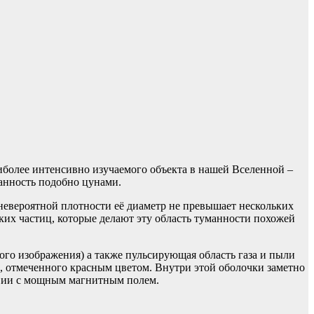
иболее интенсивно изучаемого объекта в нашей Вселенной –
манность подобно цунами.
 невероятной плотности её диаметр не превышает нескольких
ких частиц, которые делают эту область туманности похожей
того изображения) а также пульсирующая область газа и пыли
, отмеченного красным цветом. Внутри этой оболочки заметно
твии с мощным магнитным полем.