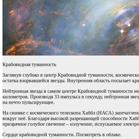
Крабовидная туманность
Заглянув глубоко в центр Крабовидной туманности, космическ
остатка взорвавшейся звезды. Внутренняя область посылает к
Нейтронная звезда в самом центре Крабовидной туманности име
километров. Производя 33 импульса в секунду, нейтронная зве
на нечто пульсирующее.
На снимке с космического телескопа Хаббл (НАСА) запечатлена 
вокруг неё. Благодаря высокой разрешающей способности Хабб
призрачное голубое свечение – излучение, испускаемое элект
Сердце крабовидной туманности. Посмотреть в облаке.