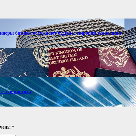
лидеры бизнеса обсуждают будущее мировой экономики
ость и чистота
ечены
*