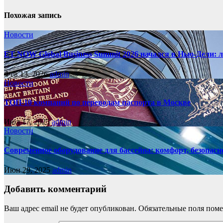
Похожая запись
Новости
ET NOW Global Business Summit 2026 начался в Нью‑Дели: 
Фев 13, 2026
admin
Новости
ТОП-10 компаний по переводам паспорта в Москве
Июл 17, 2025
admin
Новости
Современное оборудование для бассейна: комфорт, безопасн
Июн 29, 2025
admin
Добавить комментарий
Ваш адрес email не будет опубликован.
Обязательные поля пом