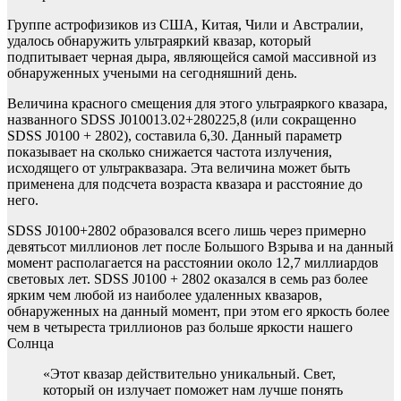
Группе астрофизиков из США, Китая, Чили и Австралии,
удалось обнаружить ультраяркий квазар, который
подпитывает черная дыра, являющейся самой массивной из
обнаруженных учеными на сегодняшний день.
Величина красного смещения для этого ультраяркого квазара,
названного SDSS J010013.02+280225,8 (или сокращенно
SDSS J0100 + 2802), составила 6,30. Данный параметр
показывает на сколько снижается частота излучения,
исходящего от ультраквазара. Эта величина может быть
применена для подсчета возраста квазара и расстояние до
него.
SDSS J0100+2802 образовался всего лишь через примерно
девятьсот миллионов лет после Большого Взрыва и на данный
момент располагается на расстоянии около 12,7 миллиардов
световых лет. SDSS J0100 + 2802 оказался в семь раз более
ярким чем любой из наиболее удаленных квазаров,
обнаруженных на данный момент, при этом его яркость более
чем в четыреста триллионов раз больше яркости нашего
Солнца
«Этот квазар действительно уникальный. Свет,
который он излучает поможет нам лучше понять