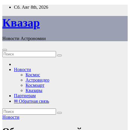
Перейти
Сб. Авг 8th, 2026
к
содержанию
Квазар
Новости Астрономии
Новости
Космос
Астровидео
Космоарт
Квазары
Партнерам
✉ Обратная связь
Новости