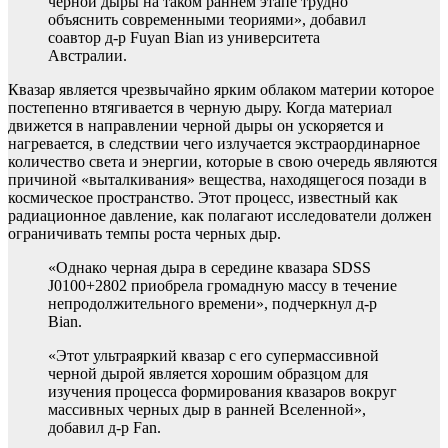
черной дыры на таком раннем этапе трудно
объяснить современными теориями», добавил
соавтор д-р Fuyan Bian из университета
Австралии.
Квазар является чрезвычайно ярким облаком материи которое
постепенно втягивается в черную дыру. Когда материал
движется в направлении черной дыры он ускоряется и
нагревается, в следствии чего излучается экстраординарное
количество света и энергии, которые в свою очередь являются
причиной «выталкивания» вещества, находящегося позади в
космическое пространство. Этот процесс, известный как
радиационное давление, как полагают исследователи должен
ограничивать темпы роста черных дыр.
«Однако черная дыра в середине квазара SDSS
J0100+2802 приобрела громадную массу в течение
непродолжительного времени», подчеркнул д-р
Bian.
«Этот ультраяркий квазар с его супермассивной
черной дырой является хорошим образцом для
изучения процесса формирования квазаров вокруг
массивных черных дыр в ранней Вселенной»,
добавил д-р Fan.