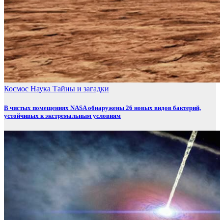
Космос
Наука
Тайны и загадки
В чистых помещениях NASA обнаружены 26 новых видов бактерий,
устойчивых к экстремальным условиям