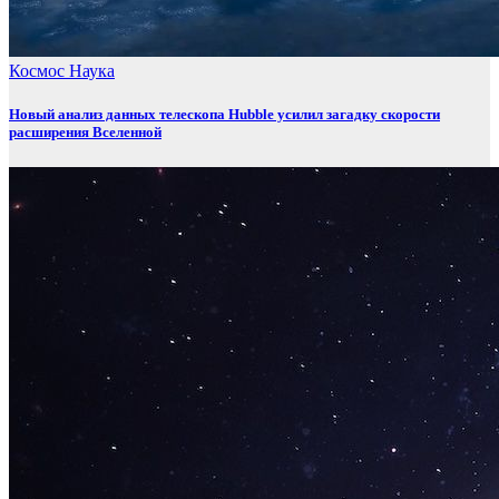
Космос
Наука
Новый анализ данных телескопа Hubble усилил загадку скорости
расширения Вселенной