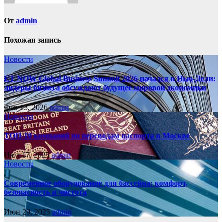
От
admin
Похожая запись
Новости
ET NOW Global Business Summit 2026 начался в Нью‑Дели:
лидеры бизнеса обсуждают будущее мировой экономики
Фев 13, 2026
admin
Новости
ТОП-10 компаний по переводам паспорта в Москве
Июл 17, 2025
admin
Новости
Современное оборудование для бассейна: комфорт,
безопасность и чистота
Июн 29, 2025
admin