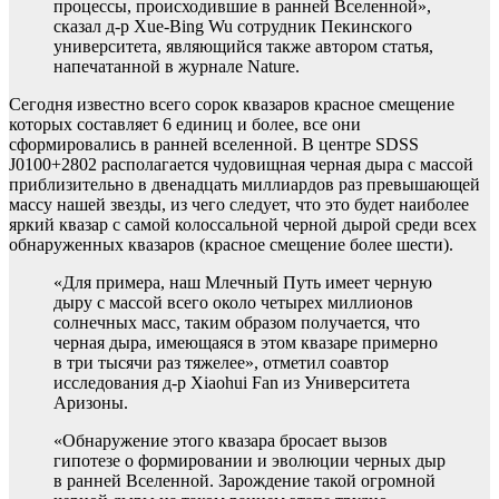
процессы, происходившие в ранней Вселенной»,
сказал д-р Xue-Bing Wu сотрудник Пекинского
университета, являющийся также автором статья,
напечатанной в журнале Nature.
Сегодня известно всего сорок квазаров красное смещение
которых составляет 6 единиц и более, все они
сформировались в ранней вселенной. В центре SDSS
J0100+2802 располагается чудовищная черная дыра с массой
приблизительно в двенадцать миллиардов раз превышающей
массу нашей звезды, из чего следует, что это будет наиболее
яркий квазар с самой колоссальной черной дырой среди всех
обнаруженных квазаров (красное смещение более шести).
«Для примера, наш Млечный Путь имеет черную
дыру с массой всего около четырех миллионов
солнечных масс, таким образом получается, что
черная дыра, имеющаяся в этом квазаре примерно
в три тысячи раз тяжелее», отметил соавтор
исследования д-р Xiaohui Fan из Университета
Аризоны.
«Обнаружение этого квазара бросает вызов
гипотезе о формировании и эволюции черных дыр
в ранней Вселенной. Зарождение такой огромной