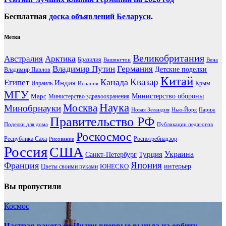
Бесплатная
доска объявлений Беларуси
.
Метки
Великобритания
Австралия
Арктика
Бразилия
Вашингтон
Вена
Владимир Путин
Германия
Детские поделки
Владимир Павлов
Китай
Канада
Квазар
Египет
Индия
Израиль
Крым
Испания
МГУ
Марс
Министерство обороны
Министерство здравоохранения
Наука
Москва
Минобрнауки
Новая Зеландия
Нью-Йорк
Париж
Правительство РФ
Поделки для дома
Публикации педагогов
Роскосмос
Республика Саха
Роспотребнадзор
Рисование
Россия
США
Украина
Турция
Санкт-Петербург
Франция
Япония
ЮНЕСКО
интерьер
Цветы своими руками
Вы пропустили
Космос
Частная ракета из Индии впервые вышла на орбиту