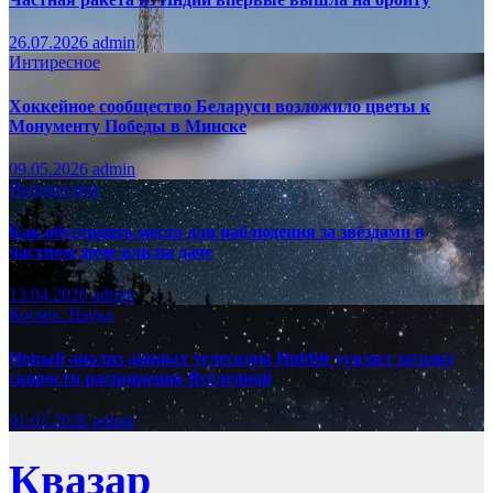
26.07.2026
admin
Интиресное
Хоккейное сообщество Беларуси возложило цветы к
Монументу Победы в Минске
09.05.2026
admin
Интиресное
Как обустроить место для наблюдения за звёздами в
частном доме или на даче
13.04.2026
admin
Космос
Наука
Новый анализ данных телескопа Hubble усилил загадку
скорости расширения Вселенной
01.03.2026
admin
Квазар