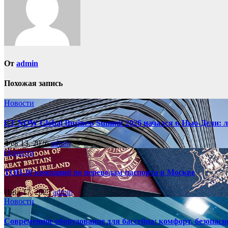
От
admin
Похожая запись
Новости
ET NOW Global Business Summit 2026 начался в Нью‑Дели: 
Фев 13, 2026
admin
Новости
ТОП-10 компаний по переводам паспорта в Москве
Июл 17, 2025
admin
Новости
Современное оборудование для бассейна: комфорт, безопасн