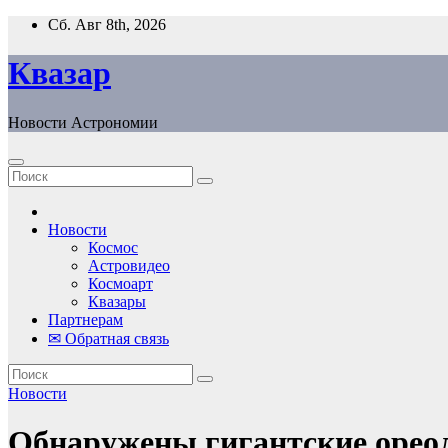
Перейти
Сб. Авг 8th, 2026
к
содержанию
Квазар
Новости Астрономии
Новости
Космос
Астровидео
Космоарт
Квазары
Партнерам
✉ Обратная связь
Новости
Обнаружены гигантские ореол