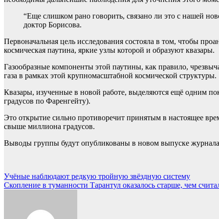
“Еще слишком рано говорить, связано ли это с нашей но
доктор Борисова.
Первоначальная цель исследования состояла в том, чтобы проа
космическая паутина, яркие узлы которой и образуют квазары.
Газообразные компоненты этой паутины, как правило, чрезвы
газа в рамках этой крупномасштабной космической структуры.
Квазары, изученные в новой работе, выделяются ещё одним пока
градусов по Фаренгейту).
Это открытие сильно противоречит принятым в настоящее время
свыше миллиона градусов.
Выводы группы будут опубликованы в новом выпуске журнала Ast
Навигация
Учёные наблюдают редкую тройную звёздную систему
Скопление в туманности Тарантул оказалось старше, чем счита
по
записям