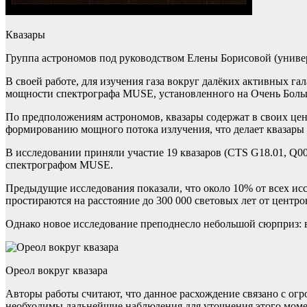
Квазары
Группа астрономов под руководством Елены Борисовой (универ
В своей работе, для изучения газа вокруг далёких активных га
мощности спектрографа MUSE, установленного на Очень Боль
По предположениям астрономов, квазары содержат в своих цен
формированию мощного потока излучения, что делает квазары
В исследовании приняли участие 19 квазаров (CTS G18.01, Q00
спектрографом MUSE.
Предыдущие исследования показали, что около 10% от всех ис
простираются на расстояние до 300 000 световых лет от центро
Однако новое исследование преподнесло небольшой сюрприз: в
Ореол вокруг квазара
Авторы работы считают, что данное расхождение связано с 
необходимы дальнейшие наблюдения для уточнения этого моме