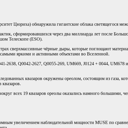
ситет Цюриха) обнаружила гигантские облака светящегося межга
лактик, сформировавшихся через два миллиарда лет после Большо
шом Телескопе (ESO).
трах сверхмассивные чёрные дыры, которые поглощают материал 
 самыми яркими и активными объектами во Вселенной.
41-2638, Q0042-2627, Q0055-269, UM669, J0124 + 0044, UM678 и
следованных квазаров окружены ореолом, состоящим из газа, ко
в квазаров.
округ всех 19 квазаров ореолы оказались намного большими, че
огромным увеличением наблюдательной мощности MUSE по срав
нта.