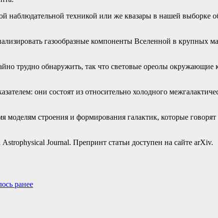
вой наблюдательной техникой или же квазары в нашей выборке 
нализировать газообразные компоненты Вселенной в крупных мас
чайно трудно обнаружить, так что световые ореолы окружающие
зателем: они состоят из относительно холодного межгалактическ
 моделям строения и формирования галактик, которые говорят о
rophysical Journal. Препринт статьи доступен на сайте arXiv.
лось ранее