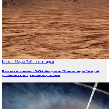
Космос
Наука
Тайны и загадки
В чистых помещениях NASA обнаружены 26 новых видов бактерий,
устойчивых к экстремальным условиям