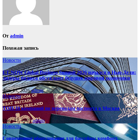
От
admin
Похожая запись
Новости
ET NOW Global Business Summit 2026 начался в Нью‑Дели:
лидеры бизнеса обсуждают будущее мировой экономики
Фев 13, 2026
admin
Новости
ТОП-10 компаний по переводам паспорта в Москве
Июл 17, 2025
admin
Новости
Современное оборудование для бассейна: комфорт,