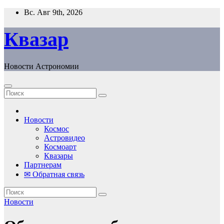
Перейти
Вс. Авг 9th, 2026
к
содержанию
Квазар
Новости Астрономии
Новости
Космос
Астровидео
Космоарт
Квазары
Партнерам
✉ Обратная связь
Новости