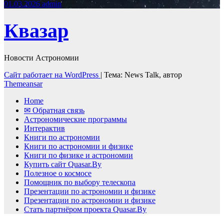
01.03.2026
admin
Квазар
Новости Астрономии
Сайт работает на WordPress
|
Тема: News Talk, автор
Themeansar
Home
✉ Обратная связь
Астрономические программы
Интерактив
Книги по астрономии
Книги по астрономии и физике
Книги по физике и астрономии
Купить сайт Quasar.By
Полезное о космосе
Помощник по выбору телескопа
Презентации по астрономии и физике
Презентации по астрономии и физике
Стать партнёром проекта Quasar.By