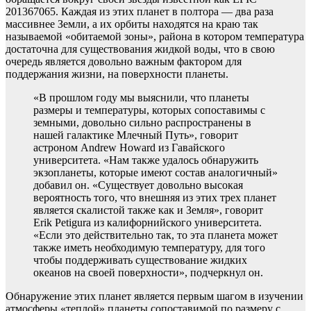
201367065. Каждая из этих планет в полтора — два раза
массивнее Земли, а их орбиты находятся на краю так
называемой «обитаемой зоны», района в котором температура
достаточна для существования жидкой воды, что в свою
очередь является довольно важным фактором для
поддержания жизни, на поверхности планеты.
«В прошлом году мы выяснили, что планеты
размеры и температуры, которых сопоставимы с
земными, довольно сильно распространены в
нашей галактике Млечный Путь», говорит
астроном Andrew Howard из Гавайского
университета. «Нам также удалось обнаружить
экзопланеты, которые имеют состав аналогичный»
добавил он. «Существует довольно высокая
вероятность того, что внешняя из этих трех планет
является скалистой также как и Земля», говорит
Erik Petigura из калифорнийского университета.
«Если это действительно так, то эта планета может
также иметь необходимую температуру, для того
чтобы поддерживать существование жидких
океанов на своей поверхности», подчеркнул он.
Обнаружение этих планет является первым шагом в изучении
атмосферы «теплой» планеты сопоставимой по размеру с