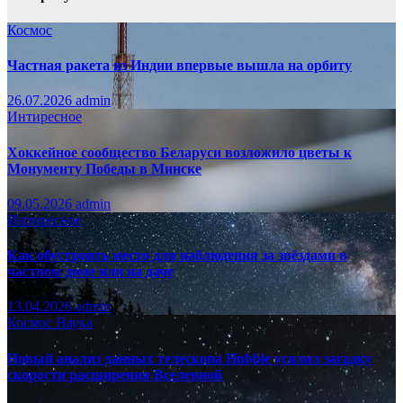
Космос
Частная ракета из Индии впервые вышла на орбиту
26.07.2026
admin
Интиресное
Хоккейное сообщество Беларуси возложило цветы к
Монументу Победы в Минске
09.05.2026
admin
Интиресное
Как обустроить место для наблюдения за звёздами в
частном доме или на даче
13.04.2026
admin
Космос
Наука
Новый анализ данных телескопа Hubble усилил загадку
скорости расширения Вселенной