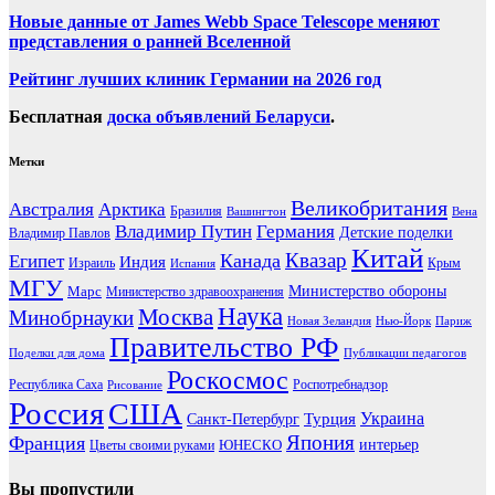
Новые данные от James Webb Space Telescope меняют
представления о ранней Вселенной
Рейтинг лучших клиник Германии на 2026 год
Бесплатная
доска объявлений Беларуси
.
Метки
Великобритания
Австралия
Арктика
Бразилия
Вашингтон
Вена
Владимир Путин
Германия
Детские поделки
Владимир Павлов
Китай
Канада
Квазар
Египет
Индия
Израиль
Крым
Испания
МГУ
Марс
Министерство обороны
Министерство здравоохранения
Наука
Москва
Минобрнауки
Новая Зеландия
Нью-Йорк
Париж
Правительство РФ
Поделки для дома
Публикации педагогов
Роскосмос
Республика Саха
Роспотребнадзор
Рисование
Россия
США
Украина
Турция
Санкт-Петербург
Франция
Япония
ЮНЕСКО
интерьер
Цветы своими руками
Вы пропустили