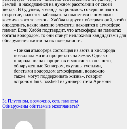
Землей, и находящейся на нужном расстоянии от своей
звезды. В будущем, команда астрономов, совершившая это
открытие, надеется наблюдать за планетами с помощью
космического телескопа Хаббла и других обсерваторий, чтобы
определить, какие именно элементы находятся в атмосфере
планет. Если Хаббл подтвердит, что атмосферы на планетах
богаты водородом, то они станут неплохими кандидатами для
обнаружения жизни на их поверхности.
«Тонкая атмосфера состоящая из азота и кислорода
позволила жизни процветать на Земле. Однако
природа полна сюрпризов и многие экзопланеты,
обнаруженные Кеплером, окутаны густыми,
богатыми водородом атмосферами, возможно
также, могут поддерживать жизнь», говорит
астроном Ian Crossfield из университета Аризоны.
Навигация
За Плутоном, возможно, есть планеты
Обнаружены обитаемые экзопланеты?
по
записям