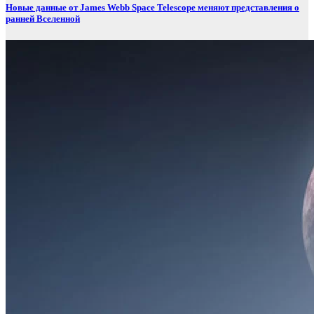
Новые данные от James Webb Space Telescope меняют представления о
ранней Вселенной