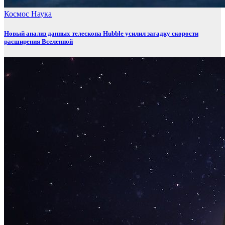
Космос
Наука
Новый анализ данных телескопа Hubble усилил загадку скорости
расширения Вселенной