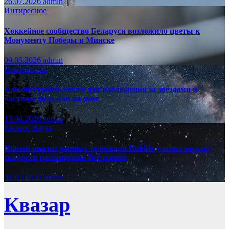
26.07.2026
admin
Интиресное
Хоккейное сообщество Беларуси возложило цветы к
Монументу Победы в Минске
09.05.2026
admin
Интиресное
Как обустроить место для наблюдения за звёздами в
частном доме или на даче
13.04.2026
admin
Космос
Наука
Новый анализ данных телескопа Hubble усилил загадку
скорости расширения Вселенной
01.03.2026
admin
Квазар