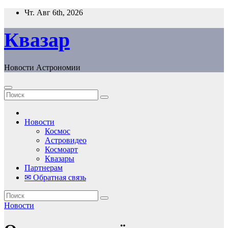
Перейти
Чт. Авг 6th, 2026
к
содержанию
Квазар
Новости Астрономии
Новости
Космос
Астровидео
Космоарт
Квазары
Партнерам
✉ Обратная связь
Новости