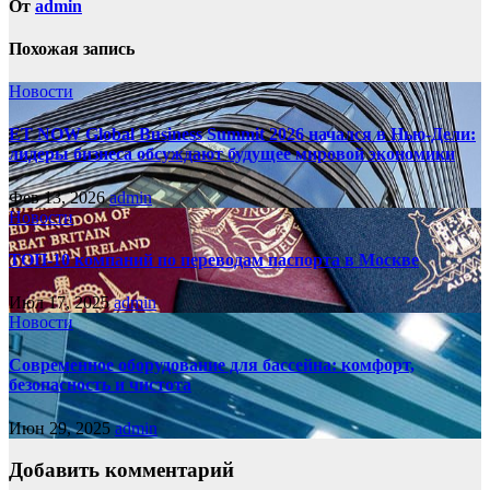
От
admin
Похожая запись
Новости
ET NOW Global Business Summit 2026 начался в Нью‑Дели:
лидеры бизнеса обсуждают будущее мировой экономики
Фев 13, 2026
admin
Новости
ТОП-10 компаний по переводам паспорта в Москве
Июл 17, 2025
admin
Новости
Современное оборудование для бассейна: комфорт,
безопасность и чистота
Июн 29, 2025
admin
Добавить комментарий