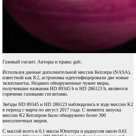
Газовый гигант. Авторы и права: gsfc.
Используя данные дополнительной миссии Кеплера (NASA),
известной как K2, астрономы идентифицировали две новые
экзопланеты. Недавно обнаруженные чужие миры,
получившие названия HD 89345 b и HD 286123 b, являются
горячими газовыми гигантами.
Звёзды HD 89345 и HD 286123 наблюдались в ходе миссии K2
в период с марта по август 2017 года. С момента запуска
миссии К2 Кеплером было обнаружено более 300
внесолнечных миров.
С массой всего в 0,1 массы Юпитера и радиусом около 0,61