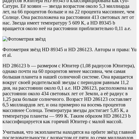
радиусов Юпитера HD 89345 b классифицирована как суб-
Сатурн. Её хозяин — звезда возрастом около 5,3 миллиарда
лет, на 66 процентов больше и на 22 процента массивнее, чем
Солнце. Она расположена на расстоянии 413 световых лет от
нас. Звезда имеет температуру 5 609 К, а HD 89345 b
вращается около неё на расстоянии приблизительно 0,11 а.е.
Фотометрия звёзд HD 89345 и HD 286123. Авторы и права: Yu
et al.
HD 286123 b — размером с Юпитер (1,08 радиусов Юпитера),
однако почти на 60 процентов менее массивна, чем самая
большая планета в нашей солнечной системе. Она вращается
вокруг своей родительской звезды с периодом равным 11,2
дня, на расстоянии около 0,1 а.е. HD 286123, расположена на
расстоянии около 434 световых лет от Земли, а её радиус в
1,25 раза больше солнечного. Возраст HD 286123 составляет
6,5 миллиардов лет, и она примерно на восемь процентов
массивнее Солнца. Температура звезды достигает 5,85 К, а
температура планеты — 999 К. Таким образом HD 286123 b
классифицируется как горячий Юпитер с малой массой.
Учитывая, что экзопланеты находятся на орбите звёзд главной
последовательности с возрастом от пяти до семи миллиардов