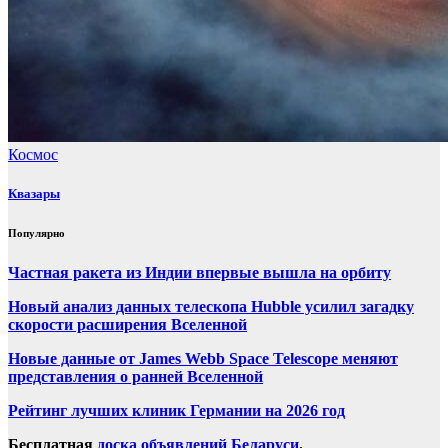
Космос
Квазары
Популярно
Частная ракета из Индии впервые вышла на орбиту
Новый анализ данных телескопа Hubble усилил загадку
скорости расширения Вселенной
Новые данные от James Webb Space Telescope меняют
представления о ранней Вселенной
Рейтинг лучших клиник Германии на 2026 год
Бесплатная
доска объявлений Беларуси
.