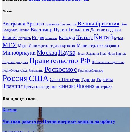
Метки
Великобритания
Австралия
Арктика
Бразилия
Вашингтон
Вена
Владимир Путин
Германия
Детские поделки
Владимир Павлов
Китай
Канада
Квазар
Египет
Индия
Израиль
Крым
Испания
МГУ
Марс
Министерство обороны
Министерство здравоохранения
Наука
Москва
Минобрнауки
Новая Зеландия
Нью-Йорк
Париж
Правительство РФ
Поделки для дома
Публикации педагогов
Роскосмос
Республика Саха
Роспотребнадзор
Рисование
Россия
США
Украина
Турция
Санкт-Петербург
Франция
Япония
ЮНЕСКО
интерьер
Цветы своими руками
Вы пропустили
Космос
Частная ракета из Индии впервые вышла на орбиту