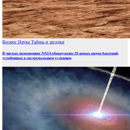
Космос
Наука
Тайны и загадки
В чистых помещениях NASA обнаружены 26 новых видов бактерий,
устойчивых к экстремальным условиям