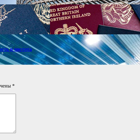
ость и чистота
ечены
*