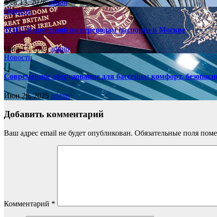
Фев 13, 2026
admin
Новости
ТОП-10 компаний по переводам паспорта в Москве
Июл 17, 2025
admin
Новости
Современное оборудование для бассейна: комфорт, безопасн
Июн 29, 2025
admin
Добавить комментарий
Ваш адрес email не будет опубликован.
Обязательные поля пом
Комментарий
*