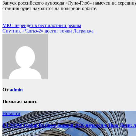
Запуск российского лунохода «Луна-Глоб» намечен на середину
станция будет находится на полярной орбите.
Навигация
МКС перейдёт в беспилотный режим
Спутник «Чанъэ-2» достиг точки Лагранжа
по
записям
От
admin
Похожая запись
Новости
ET NOW Global Business Summit 2026 начался в Нью‑Дели: 