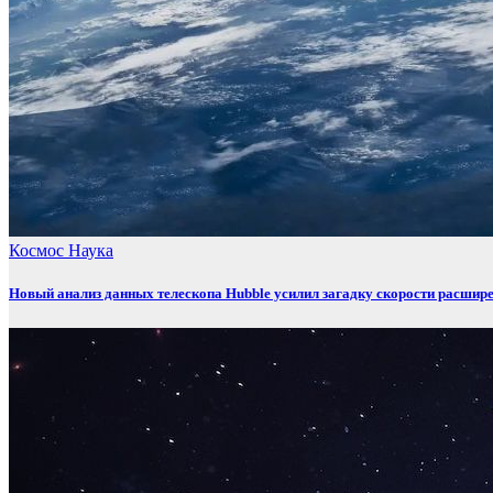
Космос
Наука
Новый анализ данных телескопа Hubble усилил загадку скорости расшир