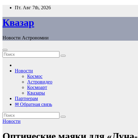
Перейти
Пт. Авг 7th, 2026
к
содержанию
Квазар
Новости Астрономии
Новости
Космос
Астровидео
Космоарт
Квазары
Партнерам
✉ Обратная связь
Новости
Оптические маяки для «Луна-