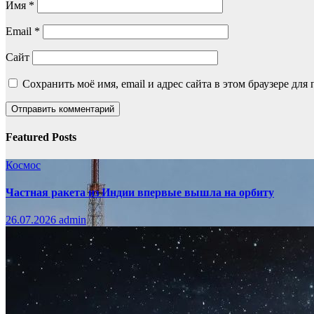
Имя
*
Email
*
Сайт
Сохранить моё имя, email и адрес сайта в этом браузере д
Featured Posts
Космос
Частная ракета из Индии впервые вышла на орбиту
26.07.2026
admin