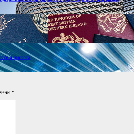
ость и чистота
ечены
*