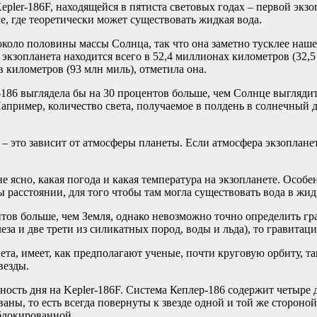
ler-186F, находящейся в пятиста световых годах – первой экзоп
ме, где теоретически может существовать жидкая вода.
 около половины массы Солнца, так что она заметно тусклее наш
кзопланета находится всего в 52,4 миллионах километров (32,5 
 километров (93 млн миль), отметила она.
-186 выглядела бы на 30 процентов больше, чем Солнце выглядит
Например, количество света, получаемое в полдень в солнечный 
 – это зависит от атмосферы планеты. Если атмосфера экзоплане
не ясно, какая погода и какая температура на экзопланете. Особ
ы расстоянии, для того чтобы там могла существовать вода в жид
тов больше, чем Земля, однако невозможно точно определить гра
леза и две трети из силикатных пород, воды и льда), то гравитац
нета, имеет, как предполагают ученые, почти круговую орбиту, т
везды.
ость дня на Kepler-186F. Система Кеплер-186 содержит четыре д
ны, то есть всегда повернуты к звезде одной и той же стороной
аблокированной.