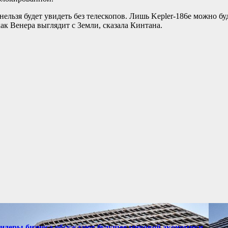
 нельзя будет увидеть без телескопов. Лишь Kepler-186e можно б
 как Венера выглядит с Земли, сказала Кинтана.
лидеры бизнеса обсуждают будущее мировой экономики