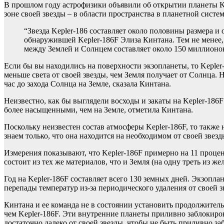
В прошлом году астрофизики объявили об открытии планеты Kep
зоне своей звезды – в области пространства в планетной систе
“Звезда Kepler-186 составляет около половины размера и
обнаружившей Kepler-186F Элиза Кинтана. Тем не менее, э
между Землей и Солнцем составляет около 150 миллионов
Если бы вы находились на поверхности экзопланеты, то Kepler
меньше света от своей звезды, чем Земля получает от Солнца. 
час до захода Солнца на Земле, сказала Кинтана.
Неизвестно, как бы выглядели восходы и закаты на Kepler-186F
более насыщенными, чем на Земле, отметила Кинтана.
Поскольку неизвестен состав атмосферы Kepler-186F, то также 
знаем только, что она находится на необходимом от своей звезд
Измерения показывают, что Kepler-186F примерно на 11 процен
состоит из тех же материалов, что и Земля (на одну треть из же
Год на Kepler-186F составляет всего 130 земных дней. Экзопла
перепады температур из-за периодического удаления от своей з
Кинтана и ее команда не в состоянии установить продолжительн
чем Kepler-186F. Эти внутренние планеты приливно заблокирова
достаточно далеко от своей звезды, чтобы не быть приливно з