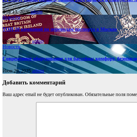
Фев 13, 2026
admin
Новости
ТОП-10 компаний по переводам паспорта в Москве
Июл 17, 2025
admin
Новости
Современное оборудование для бассейна: комфорт, безопасн
Июн 29, 2025
admin
Добавить комментарий
Ваш адрес email не будет опубликован.
Обязательные поля пом