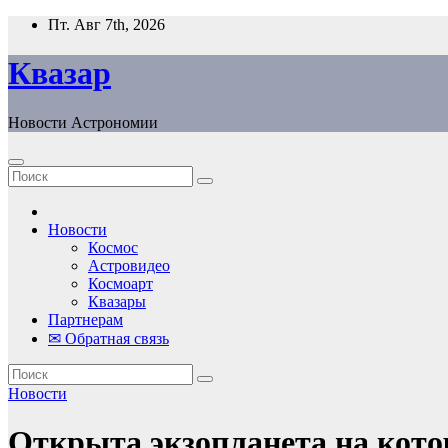
Перейти
Пт. Авг 7th, 2026
к
содержанию
Квазар
Новости Астрономии
Новости
Космос
Астровидео
Космоарт
Квазары
Партнерам
✉ Обратная связь
Новости
Открыта экзопланета на кото