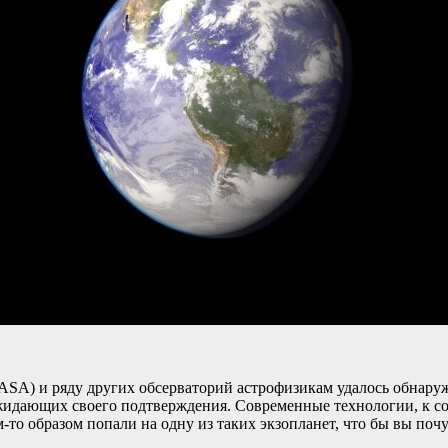
NASA) и ряду других обсерваторий астрофизикам удалось обнару
, ожидающих своего подтверждения. Современные технологии, к 
-то образом попали на одну из таких экзопланет, что бы вы поч