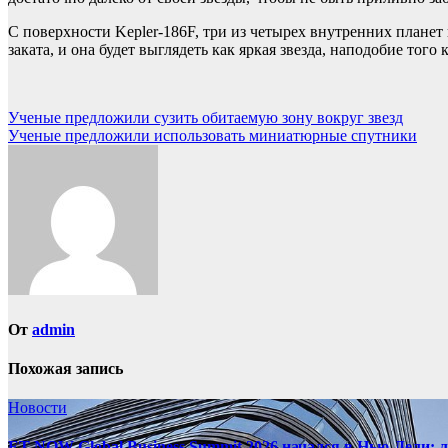
С поверхности Kepler-186F, три из четырех внутренних планет
заката, и она будет выглядеть как яркая звезда, наподобие того
Навигация
Ученые предложили сузить обитаемую зону вокруг звезд
Ученые предложили использовать миниатюрные спутники
по
записям
От
admin
Похожая запись
Новости
ET NOW Global Business Summit 2026 начался в Нью‑Дели: 