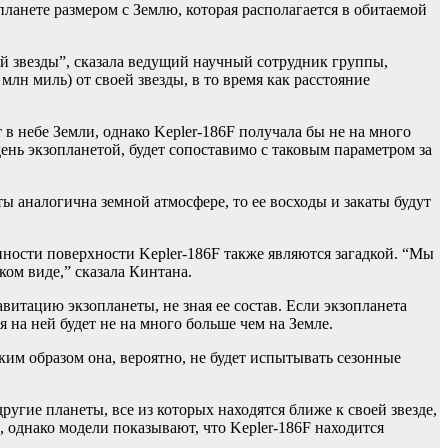
ланете размером с Землю, которая располагается в обитаемой
ей звезды”, сказала ведущий научный сотрудник группы,
млн миль) от своей звезды, в то время как расстояние
 в небе Земли, однако Kepler-186F получала бы не на много
день экзопланетой, будет сопоставимо с таковым параметром за
ты аналогична земной атмосфере, то ее восходы и закаты будут
енности поверхности Kepler-186F также являются загадкой. “Мы
ком виде,” сказала Кинтана.
витацию экзопланеты, не зная ее состав. Если экзопланета
ия на ней будет не на много больше чем на Земле.
аким образом она, вероятно, не будет испытывать сезонные
ругие планеты, все из которых находятся ближе к своей звезде,
, однако модели показывают, что Kepler-186F находится