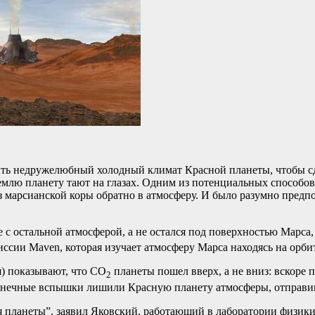
ть недружелюбный холодный климат Красной планеты, чтобы сд
млю планету тают на глазах. Одним из потенциальных способов 
 марсианской коры обратно в атмосферу. И было разумно предпо
е с остальной атмосферой, а не остался под поверхностью Марса
ссии Maven, которая изучает атмосферу Марса находясь на орбит
я) показывают, что CO
планеты пошел вверх, а не вниз: вскоре п
2
олнечные вспышки лишили Красную планету атмосферы, отправив
я планеты”, заявил Яковский, работающий в лаборатории физик