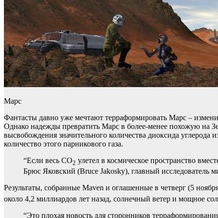
Марс
Фантасты давно уже мечтают терраформировать Марс – измени
Однако надежды превратить Марс в более-менее похожую на Зе
высвобождения значительного количества диоксида углерода из
количество этого парникового газа.
“Если весь CO
улетел в космическое пространство вмест
2
Брюс Яковский (Bruce Jakosky), главный исследователь ми
Результаты, собранные Maven и оглашенные в четверг (5 ноябр
около 4,2 миллиардов лет назад, солнечный ветер и мощное с
“Это плохая новость для сторонников терраформировани