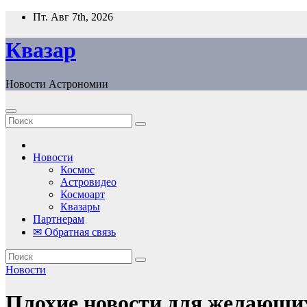
Перейти
Пт. Авг 7th, 2026
к
содержанию
Квазар
Новости Астрономии
Новости
Космос
Астровидео
Космоарт
Квазары
Партнерам
✉ Обратная связь
Новости
Плохие новости для желающи