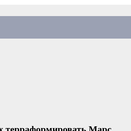
х терраформировать Марс