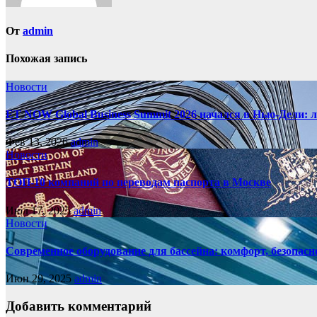
От
admin
Похожая запись
Новости
ET NOW Global Business Summit 2026 начался в Нью‑Дели: 
Фев 13, 2026
admin
Новости
ТОП-10 компаний по переводам паспорта в Москве
Июл 17, 2025
admin
Новости
Современное оборудование для бассейна: комфорт, безопасн
Июн 29, 2025
admin
Добавить комментарий