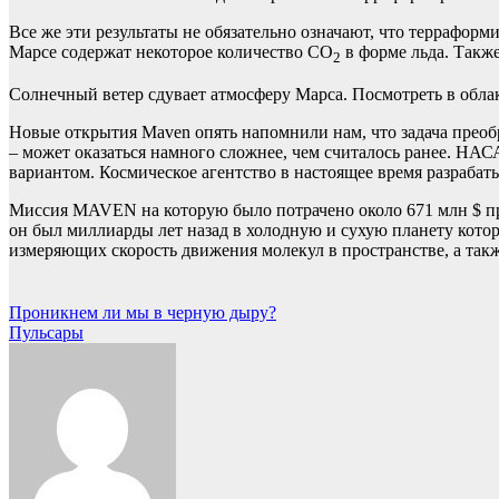
Все же эти результаты не обязательно означают, что террафор
Марсе содержат некоторое количество CO
в форме льда. Также
2
Солнечный ветер сдувает атмосферу Марса. Посмотреть в обла
Новые открытия Maven опять напомнили нам, что задача преобр
– может оказаться намного сложнее, чем считалось ранее. НА
вариантом. Космическое агентство в настоящее время разрабаты
Миссия MAVEN на которую было потрачено около 671 млн $ при
он был миллиарды лет назад в холодную и сухую планету котор
измеряющих скорость движения молекул в пространстве, а такж
Навигация
Проникнем ли мы в черную дыру?
Пульсары
по
записям