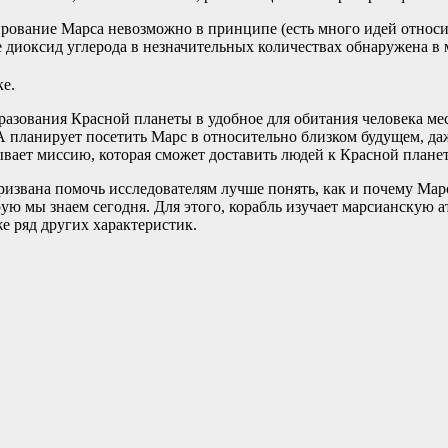
мирование Марса невозможно в принципе (есть много идей относи
 диоксид углерода в незначительных количествах обнаружена в 
ке.
азования Красной планеты в удобное для обитания человека мест
СА планирует посетить Марс в относительно близком будущем, д
вает миссию, которая сможет доставить людей к Красной планете
звана помочь исследователям лучше понять, как и почему Марс
ую мы знаем сегодня. Для этого, корабль изучает марсианскую 
е ряд других характеристик.