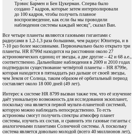
Трэвис Бармен и Бен Цукерман. Сперва было
создано 7 кадров, которые затем интерполировали
до 100 кадров, чтобы получить плавное
воспроизведение, как если бы мы проводили
наблюдения системы каждый месяц”, сказал Ван.
Все четыре планеты являются газовыми гигантами с
радиусами в 1,2-1,3 раза большими, чем радиус Юпитера, и в
7-10 раз более массивными. Первоначально было открыто три
планеты. HR 8799d находится на расстоянии около 27
астрономических единиц от звезды, а две другие – 42 и 68 а.е.,
соответственно. Дальнейшие наблюдения в 2009 и 2010 годах
подтвердили существование четвёртой планеты – HR 8799е,
которая находится в пятнадцать раз дальше от своей звезды,
чем Земля от Солнца, таким образом её орбитальный период
составляет около 18 000 дней (49 лет).
Интерес к системе HR 8799 вызван также тем, что её изучение
даёт уникальную возможность для исследования экзопланет,
поскольку она является первой мульти-планетной системой,
которую можно наблюдать непосредственно. То есть
астрономы смогут получить спектры атмосфер планет
системы, изучить их состав, и сравнить эти газовые гиганты с
аналогичными планетами Солнечной системы. А поскольку
система является довольно молодой (всего 40 миллионов лет),