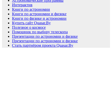
Астрономические программы
Интерактив
Книги по астрономии
Книги по астрономии и физике
Книги по физике и астрономии
Купить сайт Quasar.By
Полезное о космосе
Помощник по выбору телескопа
Презентации по астрономии и физике
Презентации по астрономии и физике
Стать партнёром проекта Quasar.By