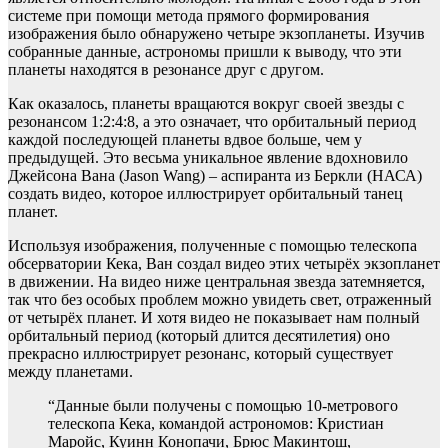
системе при помощи метода прямого формирования
изображения было обнаружено четыре экзопланеты. Изучив
собранные данные, астрономы пришли к выводу, что эти
планеты находятся в резонансе друг с другом.
Как оказалось, планеты вращаются вокруг своей звезды с
резонансом 1:2:4:8, а это означает, что орбитальный период
каждой последующей планеты вдвое больше, чем у
предыдущей. Это весьма уникальное явление вдохновило
Джейсона Вана (Jason Wang) – аспиранта из Беркли (НАСА)
создать видео, которое иллюстрирует орбитальный танец
планет.
Используя изображения, полученные с помощью телескопа
обсерватории Кека, Ван создал видео этих четырёх экзопланет
в движении. На видео ниже центральная звезда затемняется,
так что без особых проблем можно увидеть свет, отраженный
от четырёх планет. И хотя видео не показывает нам полный
орбитальный период (который длится десятилетия) оно
прекрасно иллюстрирует резонанс, который существует
между планетами.
“Данные были получены с помощью 10-метрового
телескопа Кека, командой астрономов: Кристиан
Маройс, Куинн Конопачи, Брюс Макинтош,