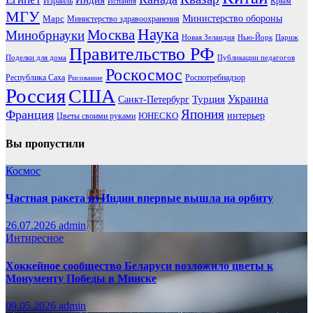
Израиль
Крым
Испания
МГУ
Марс
Министерство обороны
Министерство здравоохранения
Наука
Москва
Минобрнауки
Новая Зеландия
Нью-Йорк
Париж
Правительство РФ
Поделки для дома
Публикации педагогов
Роскосмос
Республика Саха
Роспотребнадзор
Рисование
Россия
США
Украина
Турция
Санкт-Петербург
Франция
Япония
ЮНЕСКО
интерьер
Цветы своими руками
Вы пропустили
Космос
Частная ракета из Индии впервые вышла на орбиту
26.07.2026
admin
Интиресное
Хоккейное сообщество Беларуси возложило цветы к
Монументу Победы в Минске
09.05.2026
admin