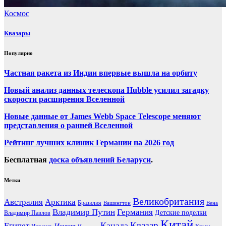
Космос
Квазары
Популярно
Частная ракета из Индии впервые вышла на орбиту
Новый анализ данных телескопа Hubble усилил загадку
скорости расширения Вселенной
Новые данные от James Webb Space Telescope меняют
представления о ранней Вселенной
Рейтинг лучших клиник Германии на 2026 год
Бесплатная
доска объявлений Беларуси
.
Метки
Великобритания
Австралия
Арктика
Бразилия
Вашингтон
Вена
Владимир Путин
Германия
Детские поделки
Владимир Павлов
Китай
Канада
Квазар
Египет
Индия