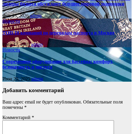
лидеры бизнеса обсуждают будущее мировой экономики
Фев 13, 2026
admin
Новости
ТОП-10 компаний по переводам паспорта в Москве
Июл 17, 2025
admin
Новости
Современное оборудование для бассейна: комфорт,
безопасность и чистота
Июн 29, 2025
admin
Добавить комментарий
Ваш адрес email не будет опубликован.
Обязательные поля
помечены
*
Комментарий
*