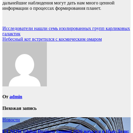
дальнейшие наблюдения могут дать нам много ценной
информации о процессах формирования планет.
Навигация
Исследователи нашли семь изолированных групп карликовых
галактик
по
Небесный кот встретился с космическим омаром
записям
От
admin
Похожая запись
Новости
ET NOW Global Business Summit 2026 начался в Нью‑Дели: