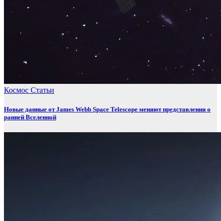
Космос
Статьи
Новые данные от James Webb Space Telescope меняют представления о
ранней Вселенной