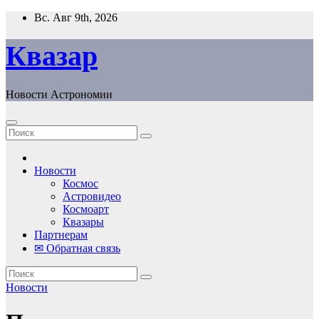
Перейти
Вс. Авг 9th, 2026
к
содержанию
Квазар
Новости Астрономии
Новости
Космос
Астровидео
Космоарт
Квазары
Партнерам
✉ Обратная связь
Новости