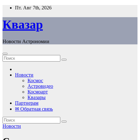
Перейти
Пт. Авг 7th, 2026
к
содержанию
Квазар
Новости Астрономии
Новости
Космос
Астровидео
Космоарт
Квазары
Партнерам
✉ Обратная связь
Новости