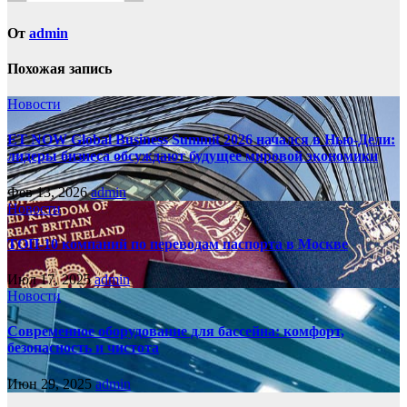
От
admin
Похожая запись
Новости
ET NOW Global Business Summit 2026 начался в Нью‑Дели:
лидеры бизнеса обсуждают будущее мировой экономики
Фев 13, 2026
admin
Новости
ТОП-10 компаний по переводам паспорта в Москве
Июл 17, 2025
admin
Новости
Современное оборудование для бассейна: комфорт,
безопасность и чистота
Июн 29, 2025
admin