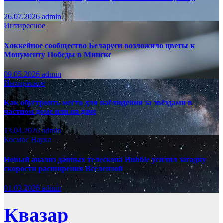
26.07.2026
admin
Интиресное
Хоккейное сообщество Беларуси возложило цветы к
Монументу Победы в Минске
09.05.2026
admin
Интиресное
Как обустроить место для наблюдения за звёздами в
частном доме или на даче
13.04.2026
admin
Космос
Наука
Новый анализ данных телескопа Hubble усилил загадку
скорости расширения Вселенной
01.03.2026
admin
Квазар