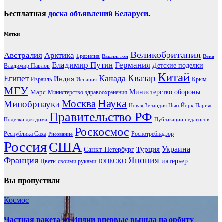
Бесплатная
доска объявлений Беларуси
.
Метки
Великобритания
Австралия
Арктика
Бразилия
Вашингтон
Вена
Владимир Путин
Германия
Детские поделки
Владимир Павлов
Китай
Канада
Квазар
Египет
Индия
Израиль
Крым
Испания
МГУ
Марс
Министерство обороны
Министерство здравоохранения
Наука
Москва
Минобрнауки
Новая Зеландия
Нью-Йорк
Париж
Правительство РФ
Поделки для дома
Публикации педагогов
Роскосмос
Республика Саха
Роспотребнадзор
Рисование
Россия
США
Украина
Турция
Санкт-Петербург
Франция
Япония
ЮНЕСКО
интерьер
Цветы своими руками
Вы пропустили
Космос
Частная ракета из Индии впервые вышла на орбиту