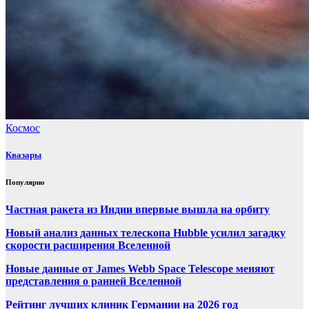
Космос
Квазары
Популярно
Частная ракета из Индии впервые вышла на орбиту
Новый анализ данных телескопа Hubble усилил загадку
скорости расширения Вселенной
Новые данные от James Webb Space Telescope меняют
представления о ранней Вселенной
Рейтинг лучших клиник Германии на 2026 год