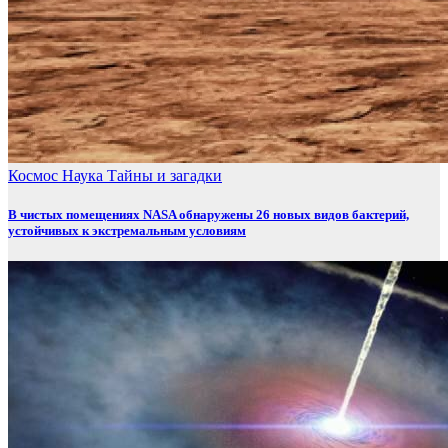
Космос
Наука
Тайны и загадки
В чистых помещениях NASA обнаружены 26 новых видов бактерий,
устойчивых к экстремальным условиям