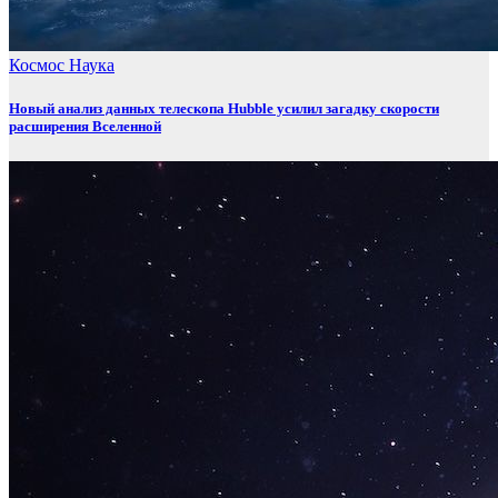
Космос
Наука
Новый анализ данных телескопа Hubble усилил загадку скорости
расширения Вселенной