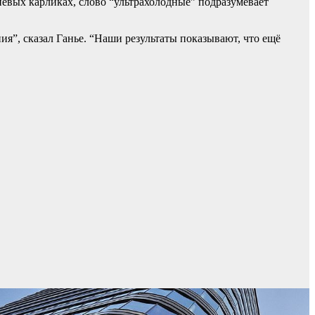
невых карликах, слово “ультрахолодные” подразумевает
я”, сказал Ганье. “Наши результаты показывают, что ещё