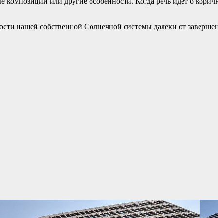
е композиции или другие особенности. Когда речь идёт о корич
сти нашей собственной Солнечной системы далеки от завершени