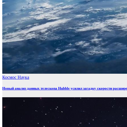
Космос
Наука
Новый анализ данных телескопа Hubble усилил загадку скорости расшир