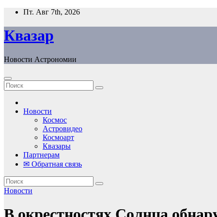
Перейти
Пт. Авг 7th, 2026
к
содержанию
Квазар
Новости Астрономии
Новости
Космос
Астровидео
Космоарт
Квазары
Партнерам
✉ Обратная связь
Новости
В окрестностях Солнца обнар