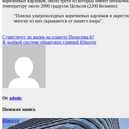
коричневых карликов, около трети из которых имеют необычны
температуру около 2000 градусов Цельсия (2200 Кельвин)
“Поиски ультрохолодных коричневых карликов в окрестно
многие из них скрываются от нашего взора”.
Навигация
Существует ли жизнь на планете Проксима b?
В далёкой системе обнаружен горячий Юпитер
по
записям
От
admin
Похожая запись
Новости