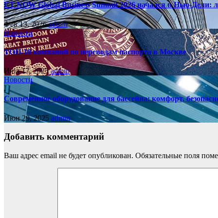
ET NOW Global Business Summit 2026 начался в Нью‑Дели: 
Фев 13, 2026
admin
Новости
ТОП-10 компаний по переводам паспорта в Москве
Июл 17, 2025
admin
Новости
Современное оборудование для бассейна: комфорт, безопасн
Июн 29, 2025
admin
Добавить комментарий
Ваш адрес email не будет опубликован.
Обязательные поля пом