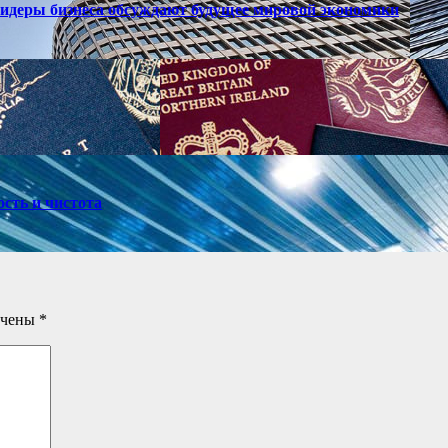
лидеры бизнеса обсуждают будущее мировой экономики
ость и чистота
ечены
*