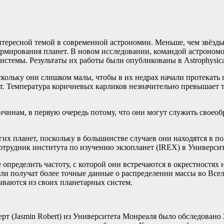
тересной темой в современной астрономии. Меньше, чем звёзды
рмирования планет. В новом исследовании, командой астрономо
стемы. Результаты их работы были опубликованы в Astrophysical
скольку они слишком малы, чтобы в их недрах начали протекать 
. Температура коричневых карликов незначительно превышает те
инам, в первую очередь потому, что они могут служить своеоб
х планет, поскольку в большинстве случаев они находятся в по
сотрудник института по изучению экзопланет (IREX) в Универси
ределить частоту, с которой они встречаются в окрестностях н
ели получат более точные данные о распределении массы во Все
ваются из своих планетарных систем.
ерт (Jasmin Robert) из Университета Монреаля было обследовано