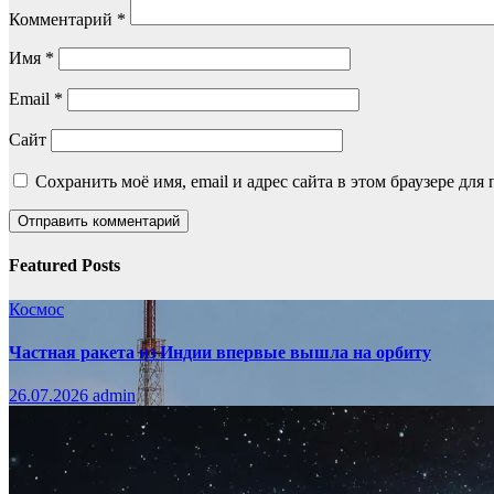
Комментарий
*
Имя
*
Email
*
Сайт
Сохранить моё имя, email и адрес сайта в этом браузере д
Featured Posts
Космос
Частная ракета из Индии впервые вышла на орбиту
26.07.2026
admin