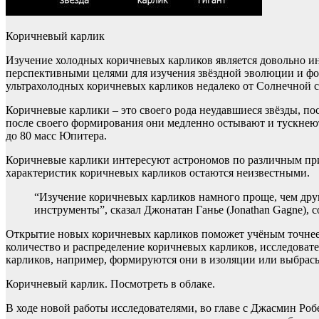
Коричневый карлик
Изучение холодных коричневых карликов является довольно ин
перспективными целями для изучения звёздной эволюции и фо
ультрахолодных коричневых карликов недалеко от Солнечной си
Коричневые карлики – это своего рода неудавшиеся звёзды, по
после своего формирования они медленно остывают и тускнеют
до 80 масс Юпитера.
Коричневые карлики интересуют астрономов по различным прич
характеристик коричневых карликов остаются неизвестными.
“Изучение коричневых карликов намного проще, чем други
инструменты”, сказал Джонатан Ганье (Jonathan Gagne), 
Открытие новых коричневых карликов поможет учёным точнее оп
количество и распределение коричневых карликов, исследоват
карликов, например, формируются они в изоляции или выбрасы
Коричневый карлик. Посмотреть в облаке.
В ходе новой работы исследователями, во главе с Джасмин Роб