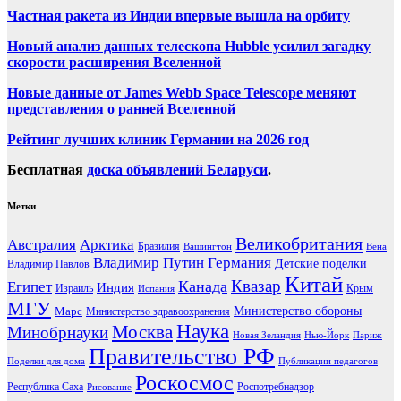
Частная ракета из Индии впервые вышла на орбиту
Новый анализ данных телескопа Hubble усилил загадку
скорости расширения Вселенной
Новые данные от James Webb Space Telescope меняют
представления о ранней Вселенной
Рейтинг лучших клиник Германии на 2026 год
Бесплатная
доска объявлений Беларуси
.
Метки
Великобритания
Австралия
Арктика
Бразилия
Вашингтон
Вена
Владимир Путин
Германия
Детские поделки
Владимир Павлов
Китай
Канада
Квазар
Египет
Индия
Израиль
Крым
Испания
МГУ
Марс
Министерство обороны
Министерство здравоохранения
Наука
Москва
Минобрнауки
Новая Зеландия
Нью-Йорк
Париж
Правительство РФ
Поделки для дома
Публикации педагогов
Роскосмос
Республика Саха
Роспотребнадзор
Рисование