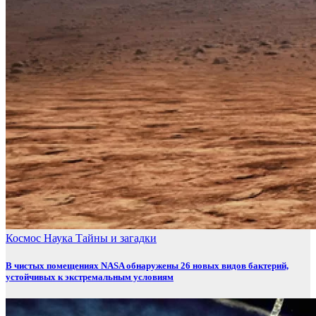
Космос
Наука
Тайны и загадки
В чистых помещениях NASA обнаружены 26 новых видов бактерий,
устойчивых к экстремальным условиям