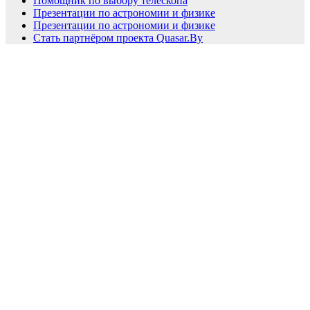
Помощник по выбору телескопа
Презентации по астрономии и физике
Презентации по астрономии и физике
Стать партнёром проекта Quasar.By