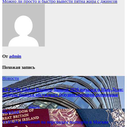
Можно ли просто и быстро вывести пятна жира с джинсов
записям
От
admin
Похожая запись
Новости
ET NOW Global Business Summit 2026 начался в Нью‑Дели:
лидеры бизнеса обсуждают будущее мировой экономики
Фев 13, 2026
admin
Новости
ТОП-10 компаний по переводам паспорта в Москве