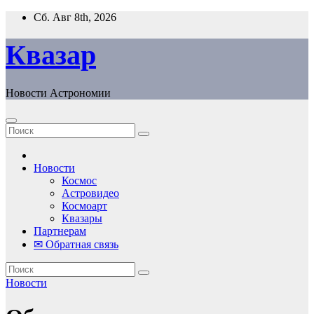
Перейти
Сб. Авг 8th, 2026
к
содержанию
Квазар
Новости Астрономии
Новости
Космос
Астровидео
Космоарт
Квазары
Партнерам
✉ Обратная связь
Новости