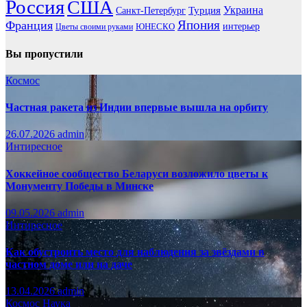
Россия
США
Украина
Турция
Санкт-Петербург
Франция
Япония
ЮНЕСКО
интерьер
Цветы своими руками
Вы пропустили
Космос
Частная ракета из Индии впервые вышла на орбиту
26.07.2026
admin
Интиресное
Хоккейное сообщество Беларуси возложило цветы к
Монументу Победы в Минске
09.05.2026
admin
Интиресное
Как обустроить место для наблюдения за звёздами в
частном доме или на даче
13.04.2026
admin
Космос
Наука