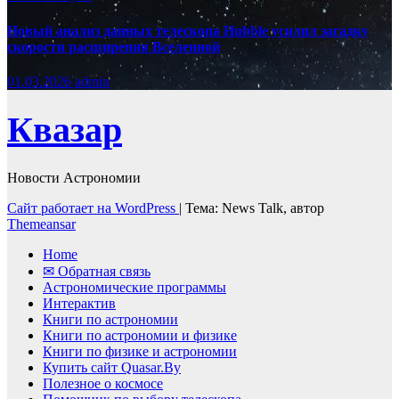
Новый анализ данных телескопа Hubble усилил загадку
скорости расширения Вселенной
01.03.2026
admin
Квазар
Новости Астрономии
Сайт работает на WordPress
|
Тема: News Talk, автор
Themeansar
Home
✉ Обратная связь
Астрономические программы
Интерактив
Книги по астрономии
Книги по астрономии и физике
Книги по физике и астрономии
Купить сайт Quasar.By
Полезное о космосе