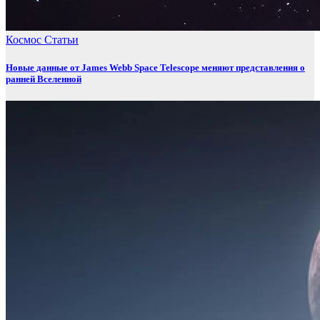
Космос
Статьи
Новые данные от James Webb Space Telescope меняют представления о
ранней Вселенной