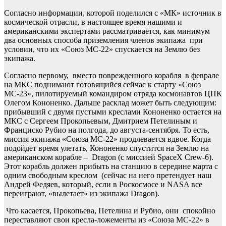
Согласно информации, которой поделился с «МК» источник в
космической отрасли, в настоящее время нашими и
американскими экспертами рассматривается, как минимум
два основных способа приземления членов экипажа при
условии, что их «Союз МС-22» спускается на Землю без
экипажа.
Согласно первому, вместо поврежденного корабля в феврале
на МКС поднимают готовящийся сейчас к старту «Союз
МС-23», пилотируемый командиром отряда космонавтов ЦПК
Олегом Кононенко. Дальше расклад может быть следующим:
прибывший с двумя пустыми креслами Кононенко остается на
МКС с Сергеем Прокопьевым, Дмитрием Петелиным и
Франциско Рубио на полгода, до августа-сентября. То есть,
миссия экипажа «Союза МС-22» продлевается вдвое. Когда
подойдет время улетать, Кононенко спустится на Землю на
американском корабле – Dragon (с миссией SpaceX Crew-6).
Этот корабль должен прибыть на станцию в середине марта с
одним свободным креслом (сейчас на него претендует наш
Андрей Федяев, который, если в Роскосмосе и NASA все
переиграют, «вылетает» из экипажа Dragon).
Что касается, Прокопьева, Петелина и Рубио, они спокойно
переставляют свои кресла-ложементы из «Союза МС-22» в