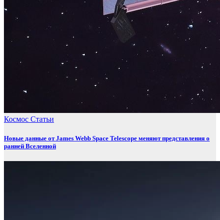
Космос
Статьи
Новые данные от James Webb Space Telescope меняют представления о
ранней Вселенной