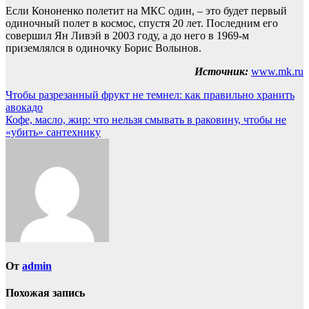
Если Кононенко полетит на МКС один, – это будет первый
одиночный полет в космос, спустя 20 лет. Последним его
совершил Ян Ливэй в 2003 году, а до него в 1969-м
приземлялся в одиночку Борис Волынов.
Источник:
www.mk.ru
Навигация
Чтобы разрезанный фрукт не темнел: как правильно хранить
авокадо
по
Кофе, масло, жир: что нельзя смывать в раковину, чтобы не
записям
«убить» сантехнику
От
admin
Похожая запись