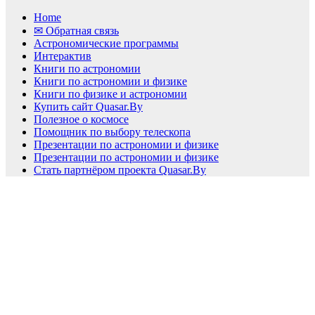
Home
✉ Обратная связь
Астрономические программы
Интерактив
Книги по астрономии
Книги по астрономии и физике
Книги по физике и астрономии
Купить сайт Quasar.By
Полезное о космосе
Помощник по выбору телескопа
Презентации по астрономии и физике
Презентации по астрономии и физике
Стать партнёром проекта Quasar.By