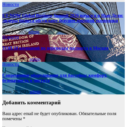
Новости
ET NOW Global Business Summit 2026 начался в Нью‑Дели:
лидеры бизнеса обсуждают будущее мировой экономики
Фев 13, 2026
admin
Новости
ТОП-10 компаний по переводам паспорта в Москве
Июл 17, 2025
admin
Новости
Современное оборудование для бассейна: комфорт,
безопасность и чистота
Июн 29, 2025
admin
Добавить комментарий
Ваш адрес email не будет опубликован.
Обязательные поля
помечены
*