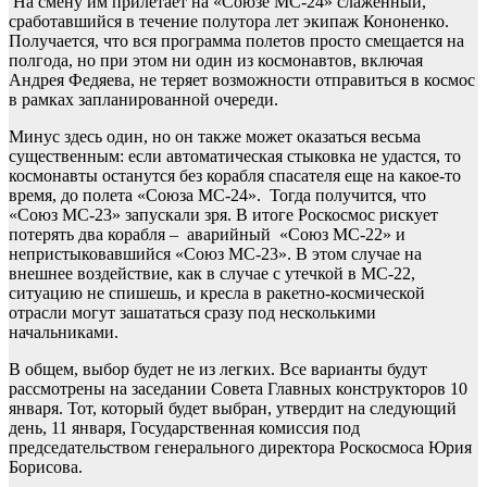
На смену им прилетает на «Союзе МС-24» слаженный,
сработавшийся в течение полутора лет экипаж Кононенко.
Получается, что вся программа полетов просто смещается на
полгода, но при этом ни один из космонавтов, включая
Андрея Федяева, не теряет возможности отправиться в космос
в рамках запланированной очереди.
Минус здесь один, но он также может оказаться весьма
существенным: если автоматическая стыковка не удастся, то
космонавты останутся без корабля спасателя еще на какое-то
время, до полета «Союза МС-24». Тогда получится, что
«Союз МС-23» запускали зря. В итоге Роскосмос рискует
потерять два корабля – аварийный «Союз МС-22» и
непристыковавшийся «Союз МС-23». В этом случае на
внешнее воздействие, как в случае с утечкой в МС-22,
ситуацию не спишешь, и кресла в ракетно-космической
отрасли могут зашататься сразу под несколькими
начальниками.
В общем, выбор будет не из легких. Все варианты будут
рассмотрены на заседании Совета Главных конструкторов 10
января. Тот, который будет выбран, утвердит на следующий
день, 11 января, Государственная комиссия под
председательством генерального директора Роскосмоса Юрия
Борисова.