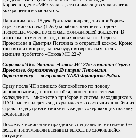
Корреспондент «МК» узнала детали имеющихся вариантов
возвращения космонавтов.
Напомним, что 15 декабря из-за повреждения приборно-
агрегатного отсека (ПАО) корабля с внешней стороны
произошла утечка из системы охлаждающей жидкости. В
итоге был отменен выход наших космонавтов Сергея
Прокопьева и Дмитрия Петелина в открытый космос. Кроме
того возник вопрос, на чем будут возвращаться члены
экипажа пробитого «Союза МС-22»?
Справка «МК». Экипаж «Союза МС-22»: командир Сергей
Прокопьев, бортинженер Дмитрий Петелелин,
бортинженер — астронавт NASA Франциско Рубио.
Сразу после ЧП возникло беспокойство по поводу
использования данного корабля, лишенного системы
охлаждения, – множество приборов и систем, находящихся в
ПАО, могут нагреться до критического состояния и выйти из
строя. Тогда угроза возникнет уже для совершающих посадку
космонавтов.
Похоже, в новогодние праздники специалисты не сидели без
дела, а придумывали варианты выхода из сложившейся
ситуации.