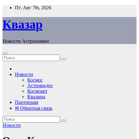
Перейти
Пт. Авг 7th, 2026
к
содержанию
Квазар
Новости Астрономии
Новости
Космос
Астровидео
Космоарт
Квазары
Партнерам
✉ Обратная связь
Новости