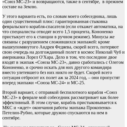
«Союз МС-23» и возвращаются, также в сентябре, в прежнем
составе на Землю.
У этого варианта есть, по словам моего собеседника, лишь
один существенный плюс: гарантированная стыковка
февральского корабля-спасателя (если откажет автоматика, на
что специалисты отводят всего 1,5 процента, Кононенко
пристыкует его к станции в ручном режиме). Минусы же
связаны с разрушением сложившихся экипажей: кроме
вышеупомянутого Андрея Федяева, скорей всего, потеряют
свою очередь на долгожданный полет в космос Николай Чуб и
американка Лорел О'Хара. Дело в том, что последние двое
входят в экипаж «Союза МС-23», давно сработались с Олегом
Кононенко, и срочно искать для них другого командира
вместо улетевшего без них никто не будет. Скорей всего
ситуация отбросит их полет аж за 2024 год, – они пропустят
вперед экипажи «Союза МС-24» и МС-25.
Второй вариант, с отправкой беспилотного корабля «Союз
МС-23» в феврале мой собеседник рассматривает как более
эффективный. В этом случае, корабль пристыковывается к
МКС и «ждет» окончания работы экипажа Прокопенко-
Петелин-Рубио, которые дружно спускаются на нем в
сентябре.