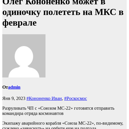
Олег Кононенко может в
одиночку полететь на МКС в
феврале
От
admin
Янв 9, 2023
#Кононенко Иван
,
#Роскосмос
Разруливать ЧП с «Союзом МС-22» готовятся отправить
командира отряда космонавтов
Экипажу аварийного корабля «Союза МС-22», по-видимому,
суждено «зависнуть» на орбите еще на полгода.