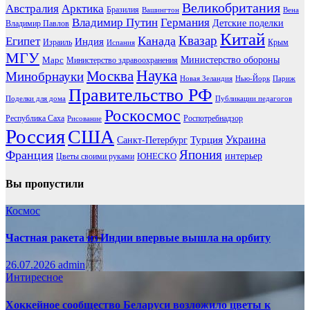
Великобритания
Австралия
Арктика
Бразилия
Вашингтон
Вена
Владимир Путин
Германия
Детские поделки
Владимир Павлов
Китай
Канада
Квазар
Египет
Индия
Израиль
Крым
Испания
МГУ
Марс
Министерство обороны
Министерство здравоохранения
Наука
Москва
Минобрнауки
Новая Зеландия
Нью-Йорк
Париж
Правительство РФ
Поделки для дома
Публикации педагогов
Роскосмос
Республика Саха
Роспотребнадзор
Рисование
Россия
США
Украина
Турция
Санкт-Петербург
Франция
Япония
ЮНЕСКО
интерьер
Цветы своими руками
Вы пропустили
Космос
Частная ракета из Индии впервые вышла на орбиту
26.07.2026
admin
Интиресное
Хоккейное сообщество Беларуси возложило цветы к