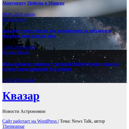
Монументу Победы в Минске
09.05.2026
admin
Интиресное
Как обустроить место для наблюдения за звёздами в
частном доме или на даче
13.04.2026
admin
Космос
Наука
Новый анализ данных телескопа Hubble усилил загадку
скорости расширения Вселенной
01.03.2026
admin
Квазар
Новости Астрономии
Сайт работает на WordPress
|
Тема: News Talk, автор
Themeansar